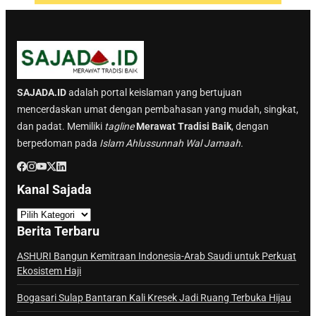
SAJADA.ID
adalah portal keislaman yang bertujuan
mencerdaskan umat dengan pembahasan yang mudah, singkat,
dan padat. Memiliki
tagline
Merawat Tradisi Baik
, dengan
berpedoman pada
Islam Ahlussunnah Wal Jamaah.
Kanal Sajada
K
a
Berita Terbaru
n
a
ASHURI Bangun Kemitraan Indonesia-Arab Saudi untuk Perkuat
Ekosistem Haji
l
S
Bogasari Sulap Bantaran Kali Kresek Jadi Ruang Terbuka Hijau
a