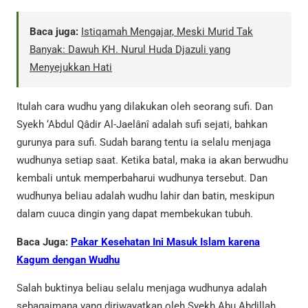
Baca juga:
Istiqamah Mengajar, Meski Murid Tak
Banyak: Dawuh KH. Nurul Huda Djazuli yang
Menyejukkan Hati
Itulah cara wudhu yang dilakukan oleh seorang sufi. Dan
Syekh ‘Abdul Qâdir Al-Jaelânî adalah sufi sejati, bahkan
gurunya para sufi. Sudah barang tentu ia selalu menjaga
wudhunya setiap saat. Ketika batal, maka ia akan berwudhu
kembali untuk memperbaharui wudhunya tersebut. Dan
wudhunya beliau adalah wudhu lahir dan batin, meskipun
dalam cuuca dingin yang dapat membekukan tubuh.
Baca Juga:
Pakar Kesehatan Ini Masuk Islam karena
Kagum dengan Wudhu
Salah buktinya beliau selalu menjaga wudhunya adalah
sebagaimana yang diriwayatkan oleh Syekh Abu Abdillah