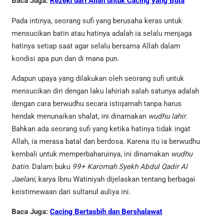
Baca Juga:
Rezeki dari Allah untuk Cacing yang Buta
Pada intinya, seorang sufi yang berusaha keras untuk
mensucikan batin atau hatinya adalah ia selalu menjaga
hatinya setiap saat agar selalu bersama Allah dalam
kondisi apa pun dan di mana pun.
Adapun upaya yang dilakukan oleh seorang sufi untuk
mensucikan diri dengan laku lahiriah salah satunya adalah
dengan cara berwudhu secara istiqamah tanpa harus
hendak menunaikan shalat, ini dinamakan
wudhu lahir
.
Bahkan ada seorang sufi yang ketika hatinya tidak ingat
Allah, ia merasa batal dan berdosa. Karena itu ia berwudhu
kembali untuk memperbaharuinya, ini dinamakan
wudhu
batin
.
Dalam buku
99+ Karomah Syekh Abdul Qadir Al
Jaelani
, karya Ibnu Watiniyah dijelaskan tentang berbagai
keistimewaan dari sultanul auliya ini.
Baca Juga:
Cacing Bertasbih dan Bershalawat