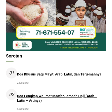
Sorotan
01
Doa Khusus Bagi Mayit, Arab, Latin, dan Terjemahnya
2.138 Dilihat
02
Doa Lengkap Walimatussafar Jamaah Haji (Arab –
Latin – Artinya)
1.200 Dilihat