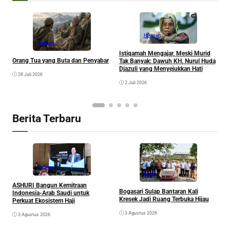
Hikmah
Hikmah
Istiqamah Mengajar, Meski Murid
B
Orang Tua yang Buta dan Penyabar
Tak Banyak: Dawuh KH. Nurul Huda
t
Djazuli yang Menyejukkan Hati
S
28 Juli 2026
2 Juli 2026
Berita Terbaru
Agama
Kesra
A
ASHURI Bangun Kemitraan
Bogasari Sulap Bantaran Kali
P
Indonesia-Arab Saudi untuk
Kresek Jadi Ruang Terbuka Hijau
Perkuat Ekosistem Haji
3 Agustus 2026
3 Agustus 2026