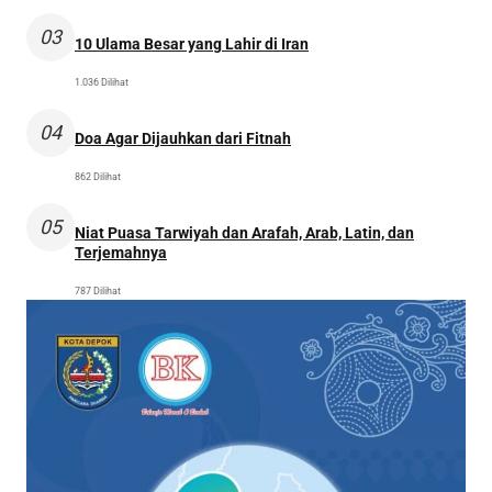
03
10 Ulama Besar yang Lahir di Iran
1.036 Dilihat
04
Doa Agar Dijauhkan dari Fitnah
862 Dilihat
05
Niat Puasa Tarwiyah dan Arafah, Arab, Latin, dan
Terjemahnya
787 Dilihat