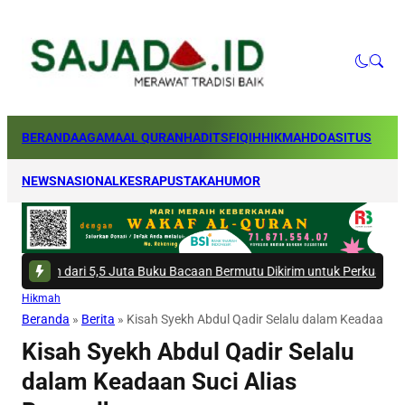
BERANDA
AGAMA
AL QURAN
HADITS
FIQIH
HIKMAH
DOA
SITUS
NEWS
NASIONAL
KESRA
PUSTAKA
HUMOR
i 5,5 Juta Buku Bacaan Bermutu Dikirim untuk Perkuat Literasi Anak Indo
Hikmah
Beranda
»
Berita
»
Kisah Syekh Abdul Qadir Selalu dalam Keadaan S
Kisah Syekh Abdul Qadir Selalu
dalam Keadaan Suci Alias