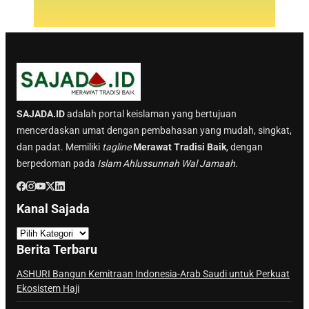
SAJADA.ID
adalah portal keislaman yang bertujuan
mencerdaskan umat dengan pembahasan yang mudah, singkat,
dan padat. Memiliki
tagline
Merawat Tradisi Baik
, dengan
berpedoman pada
Islam Ahlussunnah Wal Jamaah.
Kanal Sajada
K
a
Berita Terbaru
n
a
ASHURI Bangun Kemitraan Indonesia-Arab Saudi untuk Perkuat
Ekosistem Haji
l
S