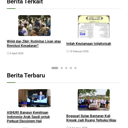
Berita Terkait
Doa
Doa
D
Wirid dan Zikir: Rutinitas Lisan atau
d
Inilah Keutamaan Istighotsah
Revolusi Kesadaran?
16 Februari 2026
6 April 2026
Berita Terbaru
Agama
Kesra
A
ASHURI Bangun Kemitraan
Bogasari Sulap Bantaran Kali
P
Indonesia-Arab Saudi untuk
Kresek Jadi Ruang Terbuka Hijau
Perkuat Ekosistem Haji