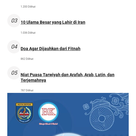
1.200 Dilihat
03
10 Ulama Besar yang Lahir di Iran
1.036 Dilihat
04
Doa Agar Dijauhkan dari Fitnah
862 Dilihat
05
Niat Puasa Tarwiyah dan Arafah, Arab, Latin, dan
Terjemahnya
787 Dilihat