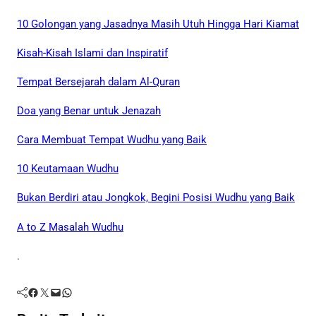
10 Golongan yang Jasadnya Masih Utuh Hingga Hari Kiamat
Kisah-Kisah Islami dan Inspiratif
Tempat Bersejarah dalam Al-Quran
Doa yang Benar untuk Jenazah
Cara Membuat Tempat Wudhu yang Baik
10 Keutamaan Wudhu
Bukan Berdiri atau Jongkok, Begini Posisi Wudhu yang Baik
A to Z Masalah Wudhu
.
Facebook
Twitter
Mail
WhatsApp