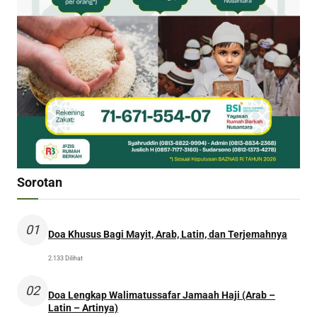
Sorotan
01
Doa Khusus Bagi Mayit, Arab, Latin, dan Terjemahnya
2.133 Dilihat
02
Doa Lengkap Walimatussafar Jamaah Haji (Arab –
Latin – Artinya)