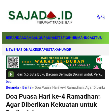
BERANDA
AGAMA
AL QURAN
HADITS
FIQIH
HIKMAH
DOA
SITUS
NEWS
NASIONAL
KESRA
PUSTAKA
HUMOR
ari 5,5 Juta Buku Bacaan Bermutu Dikirim untuk Perkuat Literasi Anak I
Doa
Beranda
»
Berita
»
Doa Puasa Hari ke-4 Ramadhan: Agar Diberikan 
Doa Puasa Hari ke-4 Ramadhan:
Agar Diberikan Kekuatan untuk