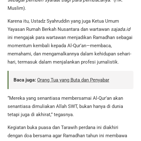
sebagai pemberi syafaat bagi para pembacanya.”
(HR.
Muslim).
Karena itu, Ustadz Syahruddin yang juga Ketua Umum
Yayasan Rumah Berkah Nusantara dan wartawan
sajada.id
ini mengajak para wartawan menjadikan Ramadhan sebagai
momentum kembali kepada Al-Qur’an—membaca,
memahami, dan mengamalkannya dalam kehidupan sehari-
hari, termasuk dalam menjalankan profesi jurnalistik.
Baca juga:
Orang Tua yang Buta dan Penyabar
“Mereka yang senantiasa membersamai Al-Qur’an akan
senantiasa dimuliakan Allah SWT, bukan hanya di dunia
tetapi juga di akhirat,” tegasnya.
Kegiatan buka puasa dan Tarawih perdana ini diakhiri
dengan doa bersama agar Ramadhan tahun ini membawa