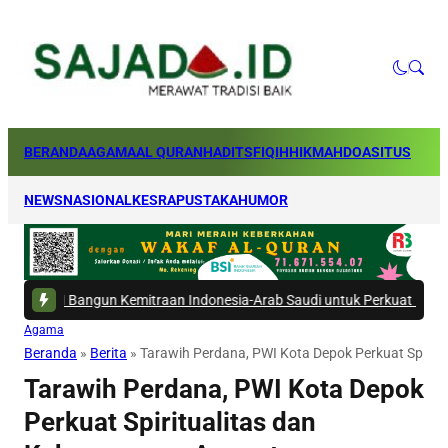
BERANDA
AGAMA
AL QURAN
HADITS
FIQIH
HIKMAH
DOA
SITUS
NEWS
NASIONAL
KESRA
PUSTAKA
HUMOR
Bangun Kemitraan Indonesia-Arab Saudi untuk Perkuat Ekosistem Haji
|
Agama
Beranda
»
Berita
»
Tarawih Perdana, PWI Kota Depok Perkuat Spirit
Tarawih Perdana, PWI Kota Depok
Perkuat Spiritualitas dan