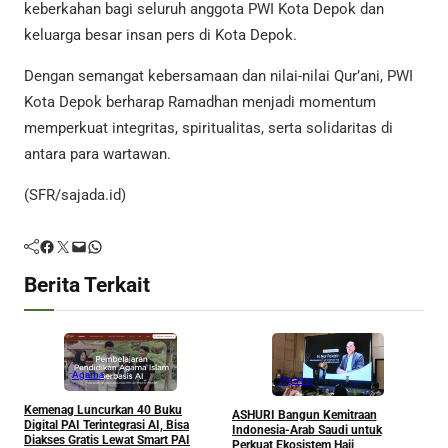
keberkahan bagi seluruh anggota PWI Kota Depok dan
keluarga besar insan pers di Kota Depok.
Dengan semangat kebersamaan dan nilai-nilai Qur’ani, PWI
Kota Depok berharap Ramadhan menjadi momentum
memperkuat integritas, spiritualitas, serta solidaritas di
antara para wartawan.
(SFR/sajada.id)
Facebook
Twitter
Mail
WhatsApp
Berita Terkait
Agama
Agama
Kemenag Luncurkan 40 Buku
A
ASHURI Bangun Kemitraan
Digital PAI Terintegrasi AI, Bisa
P
Indonesia-Arab Saudi untuk
Diakses Gratis Lewat Smart PAI
Perkuat Ekosistem Haji