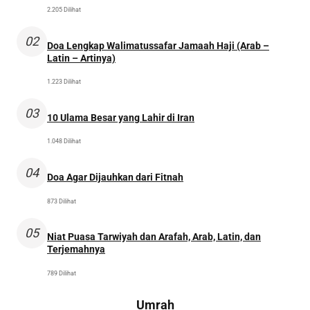
2.205 Dilihat
02
Doa Lengkap Walimatussafar Jamaah Haji (Arab –
Latin – Artinya)
1.223 Dilihat
03
10 Ulama Besar yang Lahir di Iran
1.048 Dilihat
04
Doa Agar Dijauhkan dari Fitnah
873 Dilihat
05
Niat Puasa Tarwiyah dan Arafah, Arab, Latin, dan
Terjemahnya
789 Dilihat
Umrah