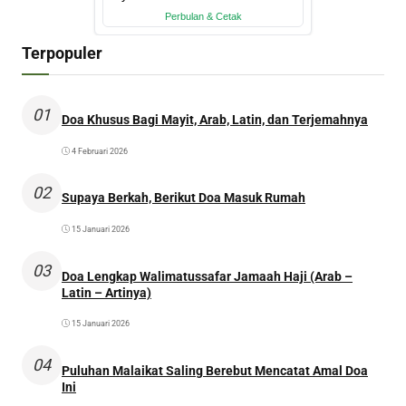
Terpopuler
01
Doa Khusus Bagi Mayit, Arab, Latin, dan Terjemahnya
4 Februari 2026
02
Supaya Berkah, Berikut Doa Masuk Rumah
15 Januari 2026
03
Doa Lengkap Walimatussafar Jamaah Haji (Arab –
Latin – Artinya)
15 Januari 2026
04
Puluhan Malaikat Saling Berebut Mencatat Amal Doa
Ini