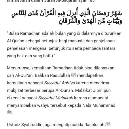
firman Allah dalam Surah Al-Baqarah ayat 185:
شَهْرُ رَمَضَانَ الَّذِي أُنزِلَ فِيهِ الْقُرْآنُ هُدًى لِلنَّاسِ
وَبَيِّنَاتٍ مِّنَ الْهُدَىٰ وَالْفُرْقَانِ
“Bulan Ramadhan adalah bulan yang di dalamnya diturunkan
Al-Qur’an sebagai petunjuk bagi manusia dan penjelasan-
penjelasan mengenai petunjuk itu serta pembeda (antara
yang hak dan yang batil).”
Menurutnya, kemuliaan Ramadhan tidak bisa dilepaskan
dari Al-Qur’an. Bahkan Rasulullah ﷺ mendapatkan
kemuliaan sebagai
Sayyidul Anbiya
karena menerima
mukjizat terbesar berupa Al-Qur’an. Malaikat Jibril pun
dikenal sebagai
Sayyidul
Malaikah
karena diamanahi
menyampaikan wahyu tersebut kepada Nabi Muhammad
ﷺ.
Ustadz Syahruddin juga mengutip sabda Rasulullah ﷺ: