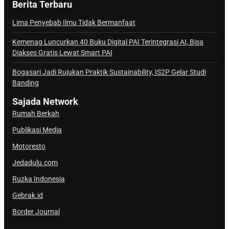
Berita Terbaru
n
a
Lima Penyebab Ilmu Tidak Bermanfaat
l
Kemenag Luncurkan 40 Buku Digital PAI Terintegrasi AI, Bisa
S
Diakses Gratis Lewat Smart PAI
a
j
Bogasari Jadi Rujukan Praktik Sustainability, IS2P Gelar Studi
Banding
a
d
Sajada Network
a
Rumah Berkah
Publikasi Media
Motoresto
Jedadulu.com
Ruzka Indonesia
Gebrak.id
Border Journal