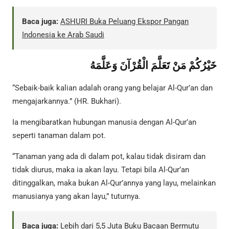
Baca juga:
ASHURI Buka Peluang Ekspor Pangan
Indonesia ke Arab Saudi
خَيْرُكُمْ مَنْ تَعَلَّمَ الْقُرْآنَ وَعَلَّمَهُ
“Sebaik-baik kalian adalah orang yang belajar Al-Qur’an dan
mengajarkannya.” (HR. Bukhari).
Ia mengibaratkan hubungan manusia dengan Al-Qur’an
seperti tanaman dalam pot.
“Tanaman yang ada di dalam pot, kalau tidak disiram dan
tidak diurus, maka ia akan layu. Tetapi bila Al-Qur’an
ditinggalkan, maka bukan Al-Qur’annya yang layu, melainkan
manusianya yang akan layu,” tuturnya.
Baca juga:
Lebih dari 5,5 Juta Buku Bacaan Bermutu