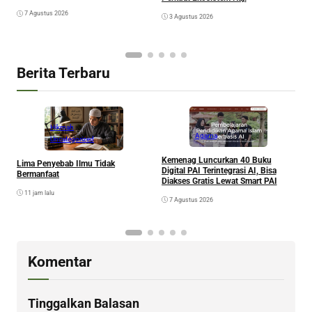
7 Agustus 2026
3 Agustus 2026
Berita Terbaru
Hikmah
Agama
Uncategorized
Kemenag Luncurkan 40 Buku
Lima Penyebab Ilmu Tidak
B
Digital PAI Terintegrasi AI, Bisa
Bermanfaat
S
Diakses Gratis Lewat Smart PAI
B
11 jam lalu
7 Agustus 2026
Komentar
Tinggalkan Balasan