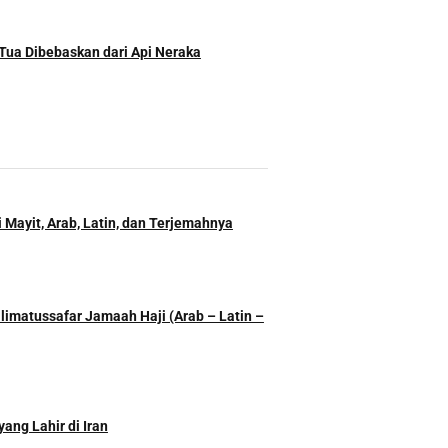
Tua Dibebaskan dari Api Neraka
 Mayit, Arab, Latin, dan Terjemahnya
imatussafar Jamaah Haji (Arab – Latin –
ang Lahir di Iran