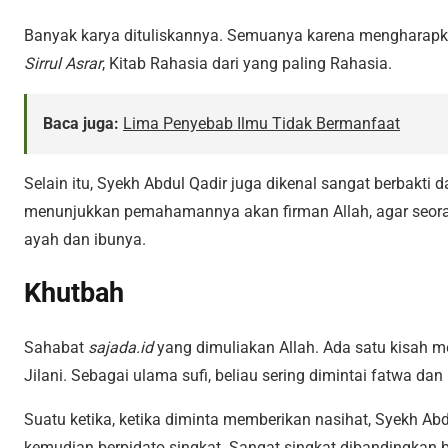
Banyak karya dituliskannya. Semuanya karena mengharapka
Sirrul Asrar
, Kitab Rahasia dari yang paling Rahasia.
Baca juga:
Lima Penyebab Ilmu Tidak Bermanfaat
Selain itu, Syekh Abdul Qadir juga dikenal sangat berbakti 
menunjukkan pemahamannya akan firman Allah, agar seoran
ayah dan ibunya.
Khutbah
Sahabat
sajada.id
yang dimuliakan Allah. Ada satu kisah me
Jilani. Sebagai ulama sufi, beliau sering dimintai fatwa dan
Suatu ketika, ketika diminta memberikan nasihat, Syekh Abd
kemudian berpidato singkat. Sangat singkat dibandingkan 