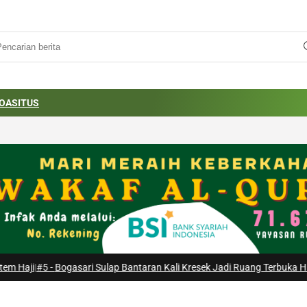
OA
SITUS
ogasari Sulap Bantaran Kali Kresek Jadi Ruang Terbuka Hijau