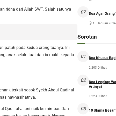
n ridha dari Allah SWT. Salah satunya
07
Doa Agar Orang 
15 Januari 2026
Sorotan
dan patuh pada kedua orang tuanya. Ini
g anak selalu taat dan berbakti kepada
01
Doa Khusus Bagi
2.203 Dilihat
02
Doa Lengkap Wal
Artinya)
narik terkait sosok Syekh Abdul Qadir al-
1.223 Dilihat
 nasihat-nasihatnya.
03
ul Qadir al-Jilani naik ke mimbar. Dan
10 Ulama Besar y
biasanya beliau berceramah. Namun,