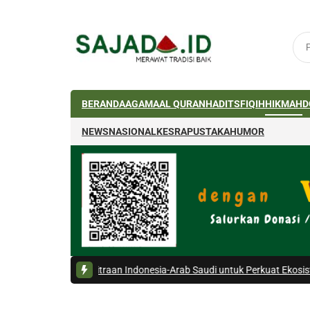
BERANDA
AGAMA
AL QURAN
HADITS
FIQIH
HIKMAH
D
NEWS
NASIONAL
KESRA
PUSTAKA
HUMOR
un Kemitraan Indonesia-Arab Saudi untuk Perkuat Ekosistem Haji
|
#5 -
B