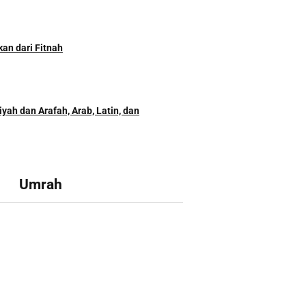
kan dari Fitnah
yah dan Arafah, Arab, Latin, dan
Umrah