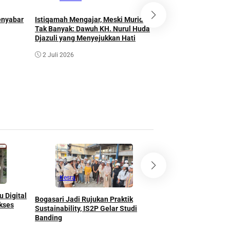
enyabar
Istiqamah Mengajar, Meski Murid
Bukan Seberapa Ting
Tak Banyak: Dawuh KH. Nurul Huda
tapi Seberapa Kuat K
Djazuli yang Menyejukkan Hati
Setelah Jatuh
2 Juli 2026
22 Juni 2026
Kesra
Agama
 Digital
Bogasari Jadi Rujukan Praktik
ASHURI Bangun Kem
akses
Sustainability, IS2P Gelar Studi
Indonesia-Arab Saud
Banding
Ekosistem Haji