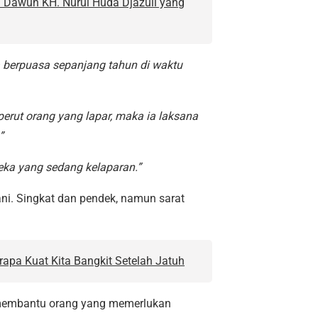
: Dawuh KH. Nurul Huda Djazuli yang
 berpuasa sepanjang tahun di waktu
erut orang yang lapar, maka ia laksana
”
ka yang sedang kelaparan.”
lani. Singkat dan pendek, namun sarat
rapa Kuat Kita Bangkit Setelah Jatuh
 membantu orang yang memerlukan