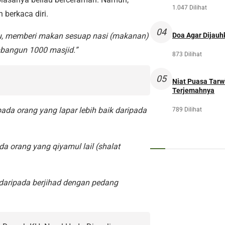
1.047 Dilihat
 berkaca diri.
04
u, memberi makan sesuap nasi (makanan)
Doa Agar Dijauh
mbangun 1000 masjid.”
873 Dilihat
05
Niat Puasa Tarwi
Terjemahnya
ada orang yang lapar lebih baik daripada
789 Dilihat
a orang yang qiyamul lail (shalat
daripada berjihad dengan pedang