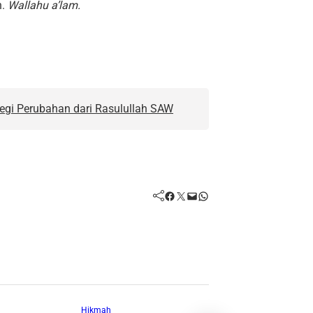
n.
Wallahu a’lam.
tegi Perubahan dari Rasulullah SAW
Facebook
Twitter
Mail
WhatsApp
Hikmah
Hikmah