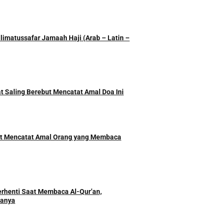
imatussafar Jamaah Haji (Arab – Latin –
t Saling Berebut Mencatat Amal Doa Ini
ut Mencatat Amal Orang yang Membaca
rhenti Saat Membaca Al-Qur’an,
danya