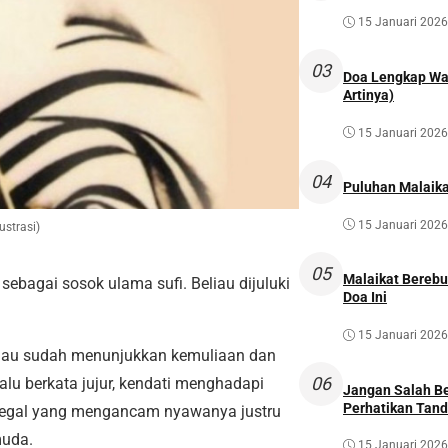
15 Januari 2026
03
Doa Lengkap Wal
Artinya)
15 Januari 2026
04
Puluhan Malaika
15 Januari 2026
ustrasi)
05
Malaikat Bereb
 sebagai sosok ulama sufi. Beliau dijuluki
Doa Ini
15 Januari 2026
beliau sudah menunjukkan kemuliaan dan
06
alu berkata jujur, kendati menghadapi
Jangan Salah Be
Perhatikan Tan
begal yang mengancam nyawanya justru
muda.
15 Januari 2026