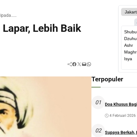
ripada……
Lapar, Lebih Baik
Facebook
Twitter
Mail
WhatsApp
Terpopuler
01
Doa Khusus Bagi
4 Februari 2026
02
Supaya Berkah,