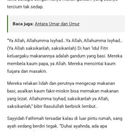
tercium tak sedap.
Baca juga:
Antara Umar dan Umur
“Ya Allah, Allahumma Isyhad…Ya Allah, Allahumma Isyhad…
(Ya Allah saksikanlah, saksikanlah) Di hari ‘Idul Fitri
keluargaku makanannya adalah gandum yang basi. Mereka
membela kaum papa, ya Allah. Mereka mencintai kaum
fuqara dan masakin.
Mereka relakan lidah dan perutnya mengecap makanan
basi, asalkan kaum fakir-miskin bisa memakan makanan
yang lezat. Allahumma Isyhad, saksikanlah ya Allah,
saksikanlah,” bibir Rasulullah berbisik lembut..
Sayyidah Fathimah tersadar kalau di luar pintu rumah, sang
ayah sedang berdiri tegak. “Duhai ayahnda, ada apa