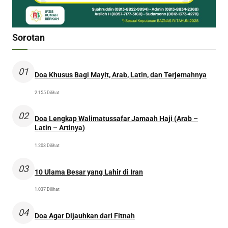
Sorotan
01
Doa Khusus Bagi Mayit, Arab, Latin, dan Terjemahnya
2.155 Dilihat
02
Doa Lengkap Walimatussafar Jamaah Haji (Arab –
Latin – Artinya)
1.203 Dilihat
03
10 Ulama Besar yang Lahir di Iran
1.037 Dilihat
04
Doa Agar Dijauhkan dari Fitnah