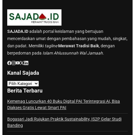
SAJADA.ID
adalah portal keislaman yang bertujuan
mencerdaskan umat dengan pembahasan yang mudah, singkat,
dan padat. Memiliki
tagline
Merawat Tradisi Baik
, dengan
berpedoman pada
Islam Ahlussunnah Wal Jamaah.
Kanal Sajada
K
a
Berita Terbaru
n
a
Kemenag Luncurkan 40 Buku Digital PAI Terintegrasi AI, Bisa
Diakses Gratis Lewat Smart PAI
l
S
Bogasari Jadi Rujukan Praktik Sustainability, IS2P Gelar Studi
a
Banding
j