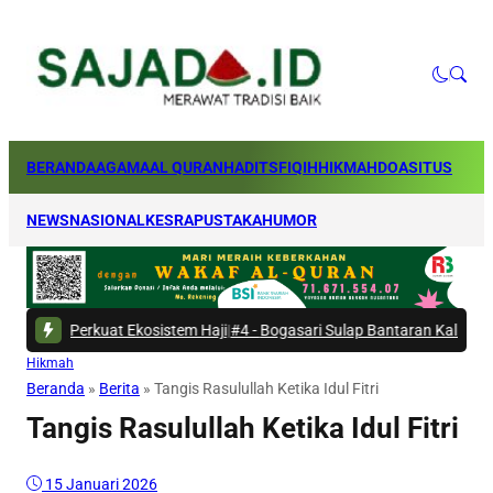
BERANDA
AGAMA
AL QURAN
HADITS
FIQIH
HIKMAH
DOA
SITUS
NEWS
NASIONAL
KESRA
PUSTAKA
HUMOR
rkuat Ekosistem Haji
|
#4 -
Bogasari Sulap Bantaran Kali Kresek Jadi Rua
Hikmah
Beranda
»
Berita
»
Tangis Rasulullah Ketika Idul Fitri
Tangis Rasulullah Ketika Idul Fitri
15 Januari 2026