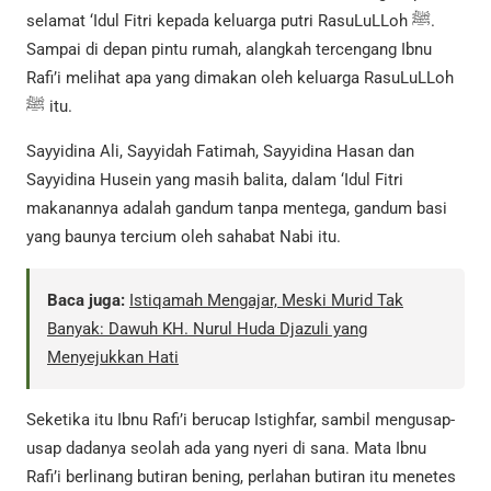
selamat ‘Idul Fitri kepada keluarga putri RasuLuLLoh ﷺ.
Sampai di depan pintu rumah, alangkah tercengang Ibnu
Rafi’i melihat apa yang dimakan oleh keluarga RasuLuLLoh
ﷺ itu.
Sayyidina Ali, Sayyidah Fatimah, Sayyidina Hasan dan
Sayyidina Husein yang masih balita, dalam ‘Idul Fitri
makanannya adalah gandum tanpa mentega, gandum basi
yang baunya tercium oleh sahabat Nabi itu.
Baca juga:
Istiqamah Mengajar, Meski Murid Tak
Banyak: Dawuh KH. Nurul Huda Djazuli yang
Menyejukkan Hati
Seketika itu Ibnu Rafi’i berucap Istighfar, sambil mengusap-
usap dadanya seolah ada yang nyeri di sana. Mata Ibnu
Rafi’i berlinang butiran bening, perlahan butiran itu menetes