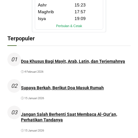
Terpopuler
01
Doa Khusus Bagi Mayit, Arab, Latin, dan Terjemahnya
4 Februari 2026
02
Supaya Berkah, Berikut Doa Masuk Rumah
15 Januari 2026
03
Jangan Salah Berhenti Saat Membaca Al-Qur’an,
Perhatikan Tandanya
15 Januari 2026