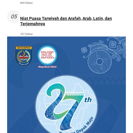
869 Dilihat
05
Niat Puasa Tarwiyah dan Arafah, Arab, Latin, dan
Terjemahnya
787 Dilihat