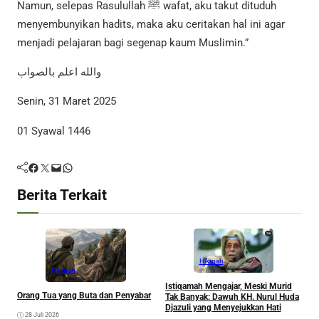
Namun, selepas Rasulullah ﷺ wafat, aku takut dituduh
menyembunyikan hadits, maka aku ceritakan hal ini agar
menjadi pelajaran bagi segenap kaum Muslimin.”
والله اعلم بالصواب
Senin, 31 Maret 2025
01 Syawal 1446
Facebook
Twitter
Mail
WhatsApp
Berita Terkait
Hikmah
Hikmah
Istiqamah Mengajar, Meski Murid
B
Orang Tua yang Buta dan Penyabar
Tak Banyak: Dawuh KH. Nurul Huda
t
Djazuli yang Menyejukkan Hati
S
28 Juli 2026