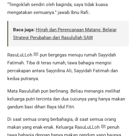
“Tengoklah sendiri oleh baginda, saya tidak kuasa
mengatakan semuanya.” jawab Ibnu Rafi:.
Baca juga:
Hijrah dan Perencanaan Matang: Belajar
Strategi Perubahan dari Rasulullah SAW
RasuLuLLoh ﷺ pun bergegas menuju rumah Sayyidah
Fatimah. Tiba di teras rumah, tawa bahagia mengisi
percakapan antara Sayyidina Ali, Sayyidah Fatimah dan
kedua putranya.
Mata Rasulullah pun berlinang. Beliau menangis melihat
keluarga putri tercinta dan dua cucunya yang hanya makan
gandum basi dihari Raya Idul Fitri.
Di saat semua orang berbahagia, di saat semua orang
makan yang enak-enak. Keluarga RasuLuLLoh ﷺ penuh
tawa bahagia dengan hanya makan gandum yang baunya