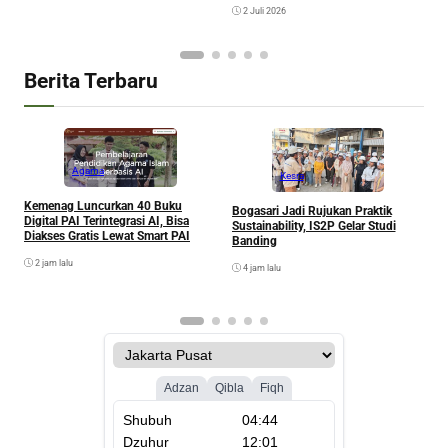
2 Juli 2026
Berita Terbaru
Agama
Kesra
Kemenag Luncurkan 40 Buku
Bogasari Jadi Rujukan Praktik
A
Digital PAI Terintegrasi AI, Bisa
Sustainability, IS2P Gelar Studi
I
Diakses Gratis Lewat Smart PAI
Banding
P
2 jam lalu
4 jam lalu