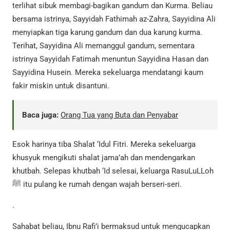
terlihat sibuk membagi-bagikan gandum dan Kurma. Beliau
bersama istrinya, Sayyidah Fathimah az-Zahra, Sayyidina Ali
menyiapkan tiga karung gandum dan dua karung kurma.
Terihat, Sayyidina Ali memanggul gandum, sementara
istrinya Sayyidah Fatimah menuntun Sayyidina Hasan dan
Sayyidina Husein. Mereka sekeluarga mendatangi kaum
fakir miskin untuk disantuni.
Baca juga:
Orang Tua yang Buta dan Penyabar
Esok harinya tiba Shalat ‘Idul Fitri. Mereka sekeluarga
khusyuk mengikuti shalat jama’ah dan mendengarkan
khutbah. Selepas khutbah ‘Id selesai, keluarga RasuLuLLoh
ﷺ itu pulang ke rumah dengan wajah berseri-seri.
.
Sahabat beliau, Ibnu Rafi’i bermaksud untuk mengucapkan