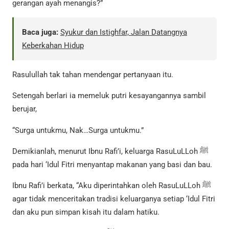
gerangan ayah menangis?”
Baca juga:
Syukur dan Istighfar, Jalan Datangnya
Keberkahan Hidup
Rasulullah tak tahan mendengar pertanyaan itu.
Setengah berlari ia memeluk putri kesayangannya sambil
berujar,
“Surga untukmu, Nak…Surga untukmu.”
Demikianlah, menurut Ibnu Rafi’i, keluarga RasuLuLLoh ﷺ
pada hari ‘Idul Fitri menyantap makanan yang basi dan bau.
Ibnu Rafi’i berkata, “Aku diperintahkan oleh RasuLuLLoh ﷺ
agar tidak menceritakan tradisi keluarganya setiap ‘Idul Fitri
dan aku pun simpan kisah itu dalam hatiku.