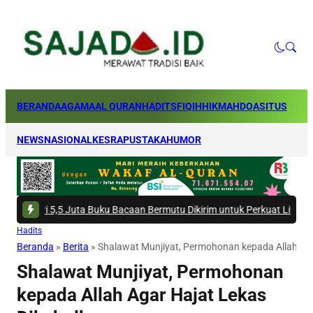
BERANDA
AGAMA
AL QURAN
HADITS
FIQIH
HIKMAH
DOA
SITUS
NEWS
NASIONAL
KESRA
PUSTAKA
HUMOR
 Juta Buku Bacaan Bermutu Dikirim untuk Perkuat Literasi Anak Indonesi
Hadits
Beranda
»
Berita
»
Shalawat Munjiyat, Permohonan kepada Allah Aga
Shalawat Munjiyat, Permohonan
kepada Allah Agar Hajat Lekas