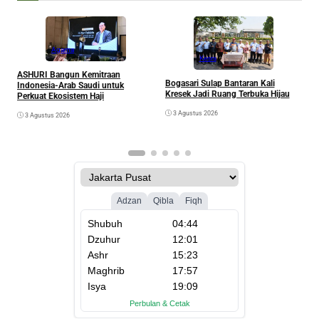
Agama
Kesra
A
ASHURI Bangun Kemitraan
Bogasari Sulap Bantaran Kali
P
Indonesia-Arab Saudi untuk
Kresek Jadi Ruang Terbuka Hijau
Perkuat Ekosistem Haji
3 Agustus 2026
3 Agustus 2026