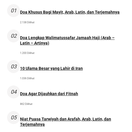
01
Doa Khusus Bagi Mayit, Arab, Latin, dan Terjemahnya
2.138 Dilihat
02
Doa Lengkap Walimatussafar Jamaah Haji (Arab –
Latin – Artinya)
1.200 Dilihat
03
10 Ulama Besar yang Lahir di Iran
1.036 Dilihat
04
Doa Agar Dijauhkan dari Fitnah
862 Dilihat
05
Niat Puasa Tarwiyah dan Arafah, Arab, Latin, dan
Terjemahnya