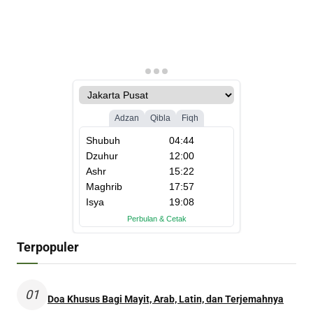
Terpopuler
01
Doa Khusus Bagi Mayit, Arab, Latin, dan Terjemahnya