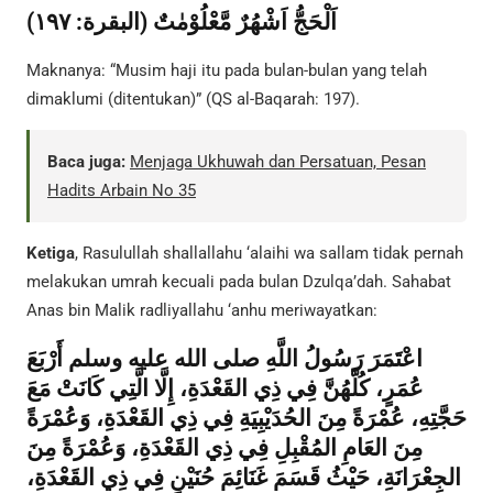
اَلْحَجُّ اَشْهُرٌ مَّعْلُوْمٰتٌ (البقرة: ١٩٧)
Maknanya: “Musim haji itu pada bulan-bulan yang telah
dimaklumi (ditentukan)” (QS al-Baqarah: 197).
Baca juga:
Menjaga Ukhuwah dan Persatuan, Pesan
Hadits Arbain No 35
Ketiga
, Rasulullah shallallahu ‘alaihi wa sallam tidak pernah
melakukan umrah kecuali pada bulan Dzulqa’dah. Sahabat
Anas bin Malik radliyallahu ‘anhu meriwayatkan:
اعْتَمَرَ رَسُولُ اللَّهِ صلى الله عليه وسلم أَرْبَعَ
عُمَرٍ، كُلَّهُنَّ فِي ذِي القَعْدَةِ، إِلَّا الَّتِي كَانَتْ مَعَ
حَجَّتِهِ، عُمْرَةً مِنَ الحُدَيْبِيَةِ فِي ذِي القَعْدَةِ، وَعُمْرَةً
مِنَ العَامِ المُقْبِلِ فِي ذِي القَعْدَةِ، وَعُمْرَةً مِنَ
الجِعْرَانَةِ، حَيْثُ قَسَمَ غَنَائِمَ حُنَيْنٍ فِي ذِي القَعْدَةِ،