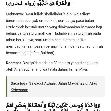
وَعُمْرَةً مَعَ حَجَّتِهِ (رواه البخاري) –
Maknanya: “Rasulullah shallallahu ‘alaihi wa sallam
berumrah sebanyak empat kali, semuanya pada bulan
Dzulqa’dah kecuali umrah yang dilaksanakan bersama haji
beliau, yaitu satu umrah dari Hudaibiyah, satu umrah pada
tahun berikutnya, satu umrah dari Ji’ranah ketika
membagikan rampasan perang Hunain dan satu lagi umrah
bersama haji” (HR al-Bukhari).
Keempat
, Dzulqa’dah adalah 30 malam yang disebutkan
oleh Allah subhanahu wa ta’ala dalam firman-Nya;
Baca juga:
Sawadul A’zham: Jalan Mayoritas di Atas
Kebenaran
وَوَاعَدْنَا مُوسَى ثَلَاثِينَ لَيْلَةً وَأَتْمَمْنَاهَا بِعَشْرٍ فَتَمَّ