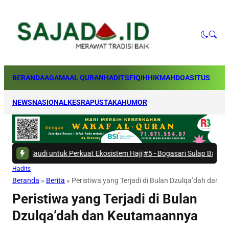
BERANDA
AGAMA
AL QURAN
HADITS
FIQIH
HIKMAH
DOA
SITUS
NEWS
NASIONAL
KESRA
PUSTAKA
HUMOR
Saudi untuk Perkuat Ekosistem Haji
|
#5 -
Bogasari Sulap Bantaran Kali 
Hadits
Beranda
»
Berita
»
Peristiwa yang Terjadi di Bulan Dzulqa’dah dan
Peristiwa yang Terjadi di Bulan
Dzulqa’dah dan Keutamaannya