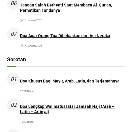
06
Jangan Salah Berhenti Saat Membaca Al-Qur’an,
Perhatikan Tandanya
15 Januari 2026
07
Doa Agar Orang Tua Dibebaskan dari Api Neraka
15 Januari 2026
Sorotan
01
Doa Khusus Bagi Mayit, Arab, Latin, dan Terjemahnya
2.208 Dilihat
02
Doa Lengkap Walimatussafar Jamaah Haji (Arab –
Latin – Artinya)
1.223 Dilihat