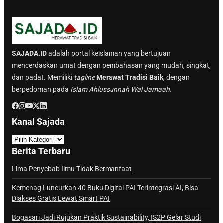
SAJADA.ID
adalah portal keislaman yang bertujuan
mencerdaskan umat dengan pembahasan yang mudah, singkat,
dan padat. Memiliki
tagline
Merawat Tradisi Baik
, dengan
berpedoman pada
Islam Ahlussunnah Wal Jamaah.
Kanal Sajada
K
a
Berita Terbaru
n
a
Lima Penyebab Ilmu Tidak Bermanfaat
l
Kemenag Luncurkan 40 Buku Digital PAI Terintegrasi AI, Bisa
S
Diakses Gratis Lewat Smart PAI
a
j
Bogasari Jadi Rujukan Praktik Sustainability, IS2P Gelar Studi