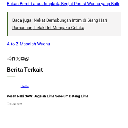
Bukan Berdiri atau Jongkok, Begini Posisi Wudhu yang Baik
Baca juga:
Nekat Berhubungan Intim di Siang Hari
Ramadhan, Lelaki Ini Mengaku Celaka
A to Z Masalah Wudhu
Facebook
Twitter
Mail
WhatsApp
Berita Terkait
Hadits
Pesan Nabi SAW: Jagalah Lima Sebelum Datang Lima
8 Juli 2026