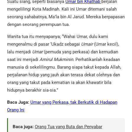
Suatu siang, seperti biasanya
Umar bin Khathab
berjalan
mengelilingi Kota Madinah. Kali ini Umar ditemani salah
seorang sahabatnya, Ma’la bin Al Jarud. Mereka berpapasan
dengan seorang perempuan tua.
Wanita tua itu menyapanya; “Wahai Umar, dulu kami
mengenalmu di pasar ‘Ukadz sebagai
Umair
(Umar kecil),
lalu menjadi
Umar
(pemuda yang perkasa) dan kemudian
saat ini menjadi
Amirul Mukminin
. Perhatikanlah keadaan
manusia di sekelilingmu. Barang siapa takut kepada Allah,
perjalanan hidup yang jauh akan terasa dekat olehnya dan
orang yang takut pada kematian ia akan khawatir bila
hidupnya berakhir sia-sia.”
Baca Juga:
Umar yang Perkasa, tak Berkutik di Hadapan
Orang Ini
Baca juga:
Orang Tua yang Buta dan Penyabar