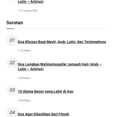
Latin – Artinya)
15 Januari 2026
Sorotan
01
Doa Khusus Bagi Mayit, Arab, Latin, dan Terjemahnya
2.152 Dilihat
02
Doa Lengkap Walimatussafar Jamaah Haji (Arab –
Latin – Artinya)
1.200 Dilihat
03
10 Ulama Besar yang Lahir di Iran
1.036 Dilihat
04
Doa Agar Dijauhkan dari Fitnah