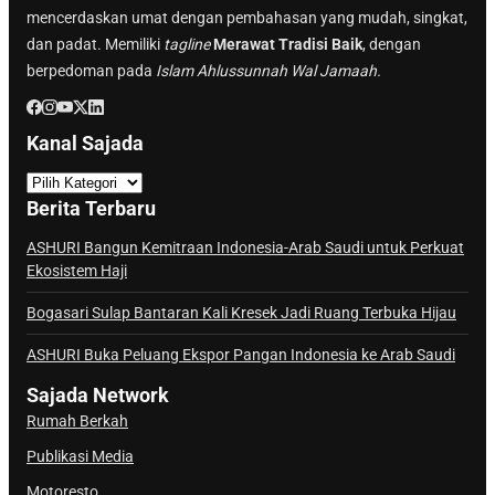
mencerdaskan umat dengan pembahasan yang mudah, singkat,
dan padat. Memiliki
tagline
Merawat Tradisi Baik
, dengan
berpedoman pada
Islam Ahlussunnah Wal Jamaah.
Kanal Sajada
K
a
Berita Terbaru
n
a
ASHURI Bangun Kemitraan Indonesia-Arab Saudi untuk Perkuat
Ekosistem Haji
l
S
Bogasari Sulap Bantaran Kali Kresek Jadi Ruang Terbuka Hijau
a
j
ASHURI Buka Peluang Ekspor Pangan Indonesia ke Arab Saudi
a
Sajada Network
d
Rumah Berkah
a
Publikasi Media
Motoresto