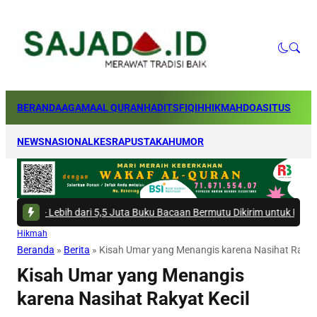
BERANDA
AGAMA
AL QURAN
HADITS
FIQIH
HIKMAH
DOA
SITUS
NEWS
NASIONAL
KESRA
PUSTAKA
HUMOR
#4 -
Lebih dari 5,5 Juta Buku Bacaan Bermutu Dikirim untuk Perkuat Lite
Hikmah
Beranda
»
Berita
»
Kisah Umar yang Menangis karena Nasihat Rakyat
Kisah Umar yang Menangis
karena Nasihat Rakyat Kecil