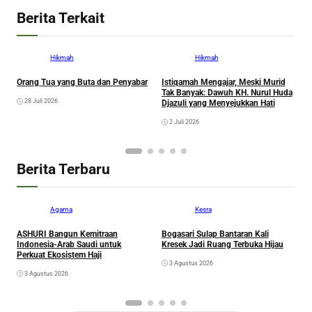
Berita Terkait
Hikmah
Hikmah
Orang Tua yang Buta dan Penyabar
Istiqamah Mengajar, Meski Murid
B
Tak Banyak: Dawuh KH. Nurul Huda
t
28 Juli 2026
Djazuli yang Menyejukkan Hati
S
2 Juli 2026
Berita Terbaru
Agama
Kesra
ASHURI Bangun Kemitraan
Bogasari Sulap Bantaran Kali
A
Indonesia-Arab Saudi untuk
Kresek Jadi Ruang Terbuka Hijau
P
Perkuat Ekosistem Haji
3 Agustus 2026
3 Agustus 2026