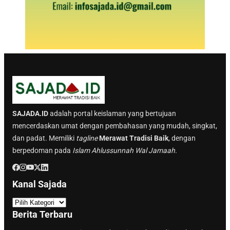
SAJADA.ID
adalah portal keislaman yang bertujuan
mencerdaskan umat dengan pembahasan yang mudah, singkat,
dan padat. Memiliki
tagline
Merawat Tradisi Baik
, dengan
berpedoman pada
Islam Ahlussunnah Wal Jamaah.
Kanal Sajada
K
a
Berita Terbaru
n