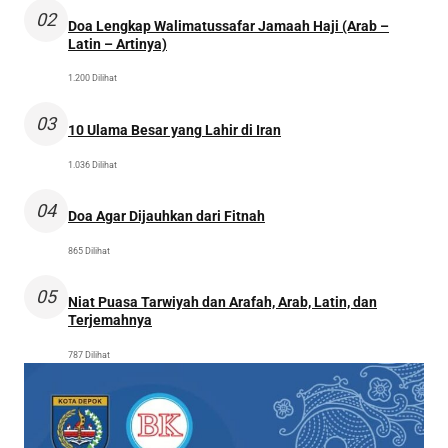
02
Doa Lengkap Walimatussafar Jamaah Haji (Arab –
Latin – Artinya)
1.200 Dilihat
03
10 Ulama Besar yang Lahir di Iran
1.036 Dilihat
04
Doa Agar Dijauhkan dari Fitnah
865 Dilihat
05
Niat Puasa Tarwiyah dan Arafah, Arab, Latin, dan
Terjemahnya
787 Dilihat