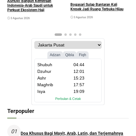
A
ASHURI Bangun Kemitraan
Bogasari Sulap Bantaran Kali
P
Indonesia-Arab Saudi untuk
Kresek Jadi Ruang Terbuka Hijau
Perkuat Ekosistem Haji
3 Agustus 2026
3 Agustus 2026
Terpopuler
01
Doa Khusus Bagi Mayit, Arab, Latin, dan Terjemahnya