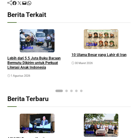
Facebook
Twitter
Mail
WhatsApp
Berita Terkait
Pustaka
Pustaka
10 Ulama Besar yang Lahir di Iran
Lebih dari 5,5 Juta Buku Bacaan
U
Bermutu Dikirim untuk Perkuat
30 Maret 2026
M
Literasi Anak Indonesia
y
1 Agustus 2026
Berita Terbaru
Agama
Kesra