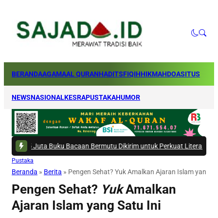
BERANDA
AGAMA
AL QURAN
HADITS
FIQIH
HIKMAH
DOA
SITUS
NEWS
NASIONAL
KESRA
PUSTAKA
HUMOR
uku Bacaan Bermutu Dikirim untuk Perkuat Literasi Anak Indonesia
|
#5 -
O
Pustaka
Beranda
»
Berita
»
Pengen Sehat? Yuk Amalkan Ajaran Islam yang Sa
Pengen Sehat?
Yuk
Amalkan
Ajaran Islam yang Satu Ini