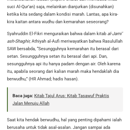
suci Al-Qur’an) saja, melainkan dianjurkan (disunahkan)
ketika kita sedang dalam kondisi marah. Lantas, apa kira-
kira kaitan antara wudhu dan kemarahan seseorang?
Syahruddin El-Fikri menguraikan bahwa dalam kitab
al-Jami’
ash-Shaghir,
Athiyah al-Aufi meriwayatkan bahwa Rasulullah
SAW bersabda, “Sesungguhnya kemarahan itu berasal dari
setan. Sesungguhnya setan itu berasal dari api. Dan,
sesungguhnya api itu hanya padam dengan air. Oleh karena
itu, apabila seorang dari kalian marah maka hendaklah dia
berwudhu,” (HR Ahmad; hadis hasan).
Baca juga:
Kitab Tajul Arus: Kitab Tasawuf Praktis
Jalan Menuju Allah
Saat kita hendak berwudhu, hal yang penting dipahami ialah
berusaha untuk tidak asal-asalan. Jangan sampai ada