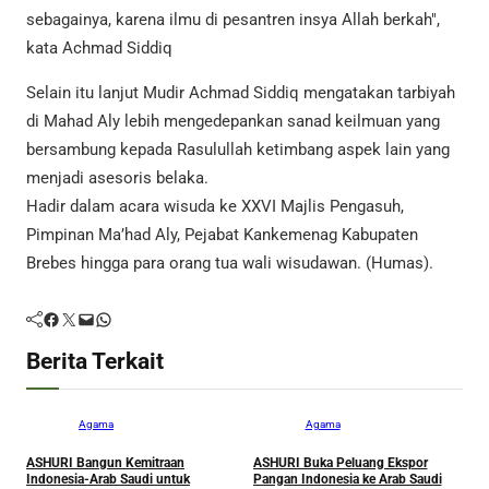
sebagainya, karena ilmu di pesantren insya Allah berkah",
kata Achmad Siddiq
Selain itu lanjut Mudir Achmad Siddiq mengatakan tarbiyah
di Mahad Aly lebih mengedepankan sanad keilmuan yang
bersambung kepada Rasulullah ketimbang aspek lain yang
menjadi asesoris belaka.
Hadir dalam acara wisuda ke XXVI Majlis Pengasuh,
Pimpinan Ma’had Aly, Pejabat Kankemenag Kabupaten
Brebes hingga para orang tua wali wisudawan. (Humas).
Facebook
Twitter
Mail
WhatsApp
Berita Terkait
Agama
Agama
ASHURI Bangun Kemitraan
ASHURI Buka Peluang Ekspor
M
Indonesia-Arab Saudi untuk
Pangan Indonesia ke Arab Saudi
S