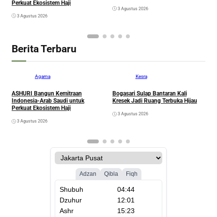
Perkuat Ekosistem Haji
K
3 Agustus 2026
G
3 Agustus 2026
Berita Terbaru
Agama
Kesra
ASHURI Bangun Kemitraan
Bogasari Sulap Bantaran Kali
A
Indonesia-Arab Saudi untuk
Kresek Jadi Ruang Terbuka Hijau
P
Perkuat Ekosistem Haji
3 Agustus 2026
3 Agustus 2026