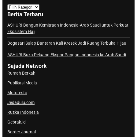
K
a
Berita Terbaru
n
a
ASHURI Bangun Kemitraan Indonesia-Arab Saudi untuk Perkuat
Ekosistem Haji
l
S
Bogasari Sulap Bantaran Kali Kresek Jadi Ruang Terbuka Hijau
a
j
ASHURI Buka Peluang Ekspor Pangan Indonesia ke Arab Saudi
a
Sajada Network
d
Rumah Berkah
a
Publikasi Media
Motoresto
Jedadulu.com
Ruzka Indonesia
Gebrak.id
Border Journal