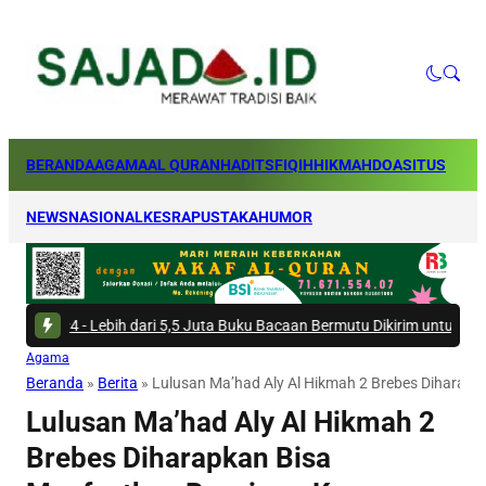
BERANDA
AGAMA
AL QURAN
HADITS
FIQIH
HIKMAH
DOA
SITUS
NEWS
NASIONAL
KESRA
PUSTAKA
HUMOR
i
|
#4 -
Lebih dari 5,5 Juta Buku Bacaan Bermutu Dikirim untuk Perkuat Lit
Agama
Beranda
»
Berita
»
Lulusan Ma’had Aly Al Hikmah 2 Brebes Diharap
Lulusan Ma’had Aly Al Hikmah 2
Brebes Diharapkan Bisa