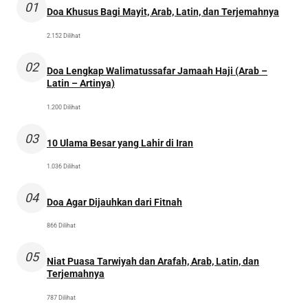
01
Doa Khusus Bagi Mayit, Arab, Latin, dan Terjemahnya
2.152 Dilihat
02
Doa Lengkap Walimatussafar Jamaah Haji (Arab –
Latin – Artinya)
1.200 Dilihat
03
10 Ulama Besar yang Lahir di Iran
1.036 Dilihat
04
Doa Agar Dijauhkan dari Fitnah
866 Dilihat
05
Niat Puasa Tarwiyah dan Arafah, Arab, Latin, dan
Terjemahnya
787 Dilihat