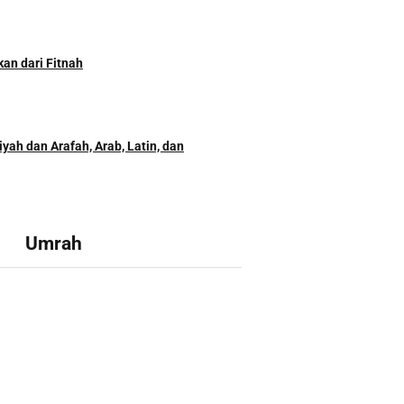
kan dari Fitnah
yah dan Arafah, Arab, Latin, dan
Umrah