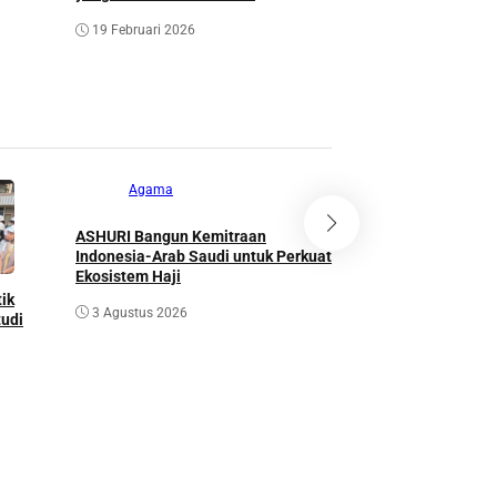
19 Februari 2026
Agama
Kesra
ASHURI Bangun Kemitraan
Bogasari Sulap Banta
Indonesia-Arab Saudi untuk Perkuat
Kresek Jadi Ruang T
Ekosistem Haji
3 Agustus 2026
ik
3 Agustus 2026
tudi