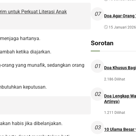
rim untuk Perkuat Literasi Anak
07
Doa Agar Orang 
15 Januari 2026
 menjaga hartanya.
Sorotan
tambah ketika diajarkan.
ang-orang yang munafik, sedangkan orang
01
Doa Khusus Bagi
2.186 Dilihat
mbutuhkan keputusan.
02
Doa Lengkap Wal
Artinya)
1.211 Dilihat
akan habis jika dibelanjakan.
03
10 Ulama Besar y