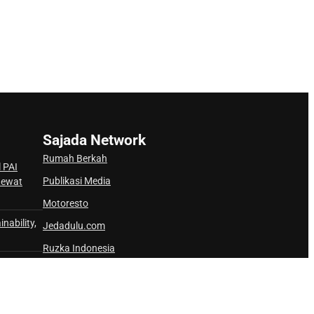
Sajada Network
Rumah Berkah
 PAI
Publikasi Media
 Lewat
Motoresto
nability,
Jedadulu.com
Ruzka Indonesia
ia-Arab
Gebrak.id
Border Journal