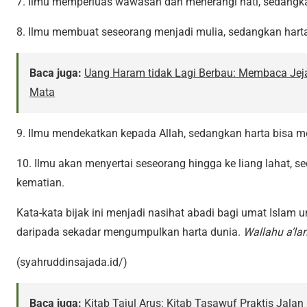
7. Ilmu memperluas wawasan dan menerangi hati, sedangk
8. Ilmu membuat seseorang menjadi mulia, sedangkan har
Baca juga:
Uang Haram tidak Lagi Berbau: Membaca Jeja
Mata
9. Ilmu mendekatkan kepada Allah, sedangkan harta bisa m
10. Ilmu akan menyertai seseorang hingga ke liang lahat, s
kematian.
Kata-kata bijak ini menjadi nasihat abadi bagi umat Islam 
daripada sekadar mengumpulkan harta dunia.
Wallahu a’la
(syahruddinsajada.id/)
Baca juga:
Kitab Tajul Arus: Kitab Tasawuf Praktis Jalan