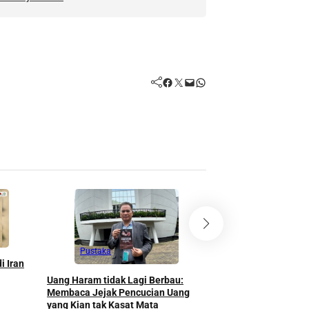
Facebook
Twitter
Mail
WhatsApp
Pustaka
Kitab Tajul Arus: Ki
Praktis Jalan Menuju
Pustaka
18 Januari 2026
i Iran
Uang Haram tidak Lagi Berbau:
Membaca Jejak Pencucian Uang
yang Kian tak Kasat Mata