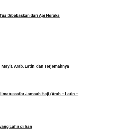
Tua Dibebaskan dari Api Neraka
 Mayit, Arab, Latin, dan Terjemahnya
imatussafar Jamaah Haji (Arab – Latin –
ang Lahir di Iran