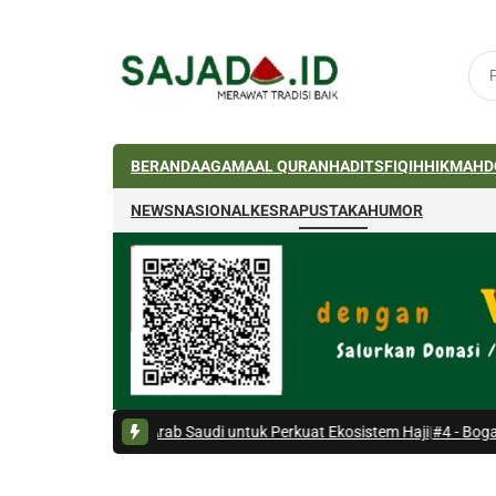
BERANDA
AGAMA
AL QURAN
HADITS
FIQIH
HIKMAH
D
NEWS
NASIONAL
KESRA
PUSTAKA
HUMOR
onesia-Arab Saudi untuk Perkuat Ekosistem Haji
|
#4 -
Bogasari Sulap Ba