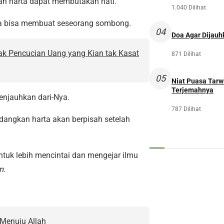
an harta dapat membutakan hati.
1.040 Dilihat
ta bisa membuat seseorang sombong.
04
Doa Agar Dijauh
k Pencucian Uang yang Kian tak Kasat
871 Dilihat
05
Niat Puasa Tarwi
Terjemahnya
enjauhkan dari-Nya.
787 Dilihat
edangkan harta akan berpisah setelah
untuk lebih mencintai dan mengejar ilmu
m
.
 Menuju Allah