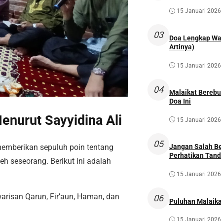
15 Januari 2026
03
Doa Lengkap Wal
Artinya)
15 Januari 2026
04
Malaikat Bereb
Doa Ini
enurut Sayyidina Ali
15 Januari 2026
05
memberikan sepuluh poin tentang
Jangan Salah Be
Perhatikan Tan
eh seseorang. Berikut ini adalah
15 Januari 2026
warisan Qarun, Fir’aun, Haman, dan
06
Puluhan Malaika
15 Januari 2026