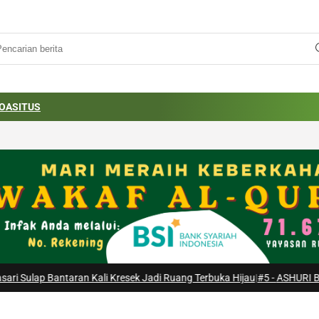
OA
SITUS
ntaran Kali Kresek Jadi Ruang Terbuka Hijau
|
#5 -
ASHURI Buka Peluang 