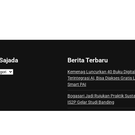
Sajada
Berita Terbaru
Kemenag Luncurkan 40 Buku Digital
Terintegrasi AI, Bisa Diakses Gratis
Smart PAI
Bogasari Jadi Rujukan Praktik Sustai
IS2P Gelar Studi Banding
ASHURI Bangun Kemitraan Indones
Saudi untuk Perkuat Ekosistem Haji