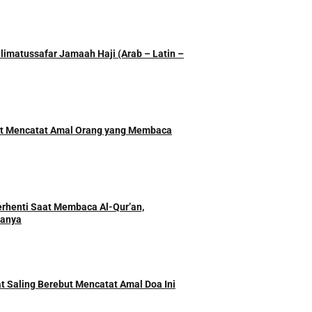
imatussafar Jamaah Haji (Arab – Latin –
ut Mencatat Amal Orang yang Membaca
rhenti Saat Membaca Al-Qur’an,
danya
t Saling Berebut Mencatat Amal Doa Ini