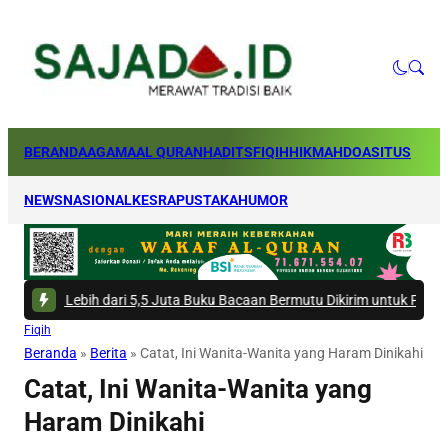
BERANDA
AGAMA
AL QURAN
HADITS
FIQIH
HIKMAH
DOA
SITUS
NEWS
NASIONAL
KESRA
PUSTAKA
HUMOR
 -
Lebih dari 5,5 Juta Buku Bacaan Bermutu Dikirim untuk Perkuat Litera
Fiqih
Beranda
»
Berita
»
Catat, Ini Wanita-Wanita yang Haram Dinikahi
Catat, Ini Wanita-Wanita yang
Haram Dinikahi