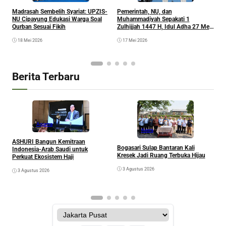
M
Madrasah Sembelih Syariat: UPZIS-
Pemerintah, NU, dan
H
NU Cipayung Edukasi Warga Soal
Muhammadiyah Sepakati 1
W
Qurban Sesuai Fikih
Zulhijjah 1447 H, Idul Adha 27 Mei
2026
18 Mei 2026
17 Mei 2026
Berita Terbaru
Agama
Kesra
A
ASHURI Bangun Kemitraan
Bogasari Sulap Bantaran Kali
P
Indonesia-Arab Saudi untuk
Kresek Jadi Ruang Terbuka Hijau
Perkuat Ekosistem Haji
3 Agustus 2026
3 Agustus 2026