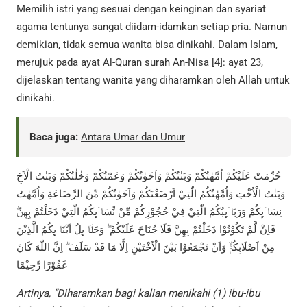
Memilih istri yang sesuai dengan keinginan dan syariat
agama tentunya sangat diidam-idamkan setiap pria. Namun
demikian, tidak semua wanita bisa dinikahi. Dalam Islam,
merujuk pada ayat Al-Quran surah An-Nisa [4]: ayat 23,
dijelaskan tentang wanita yang diharamkan oleh Allah untuk
dinikahi.
Baca juga:
Antara Umar dan Umur
حُرِّمَتْ عَلَيْكُمْ اُمَّهٰتُكُمْ وَبَنٰتُكُمْ وَاَخَوٰتُكُمْ وَعَمّٰتُكُمْ وَخٰلٰتُكُمْ وَبَنٰتُ الْاَخِ
وَبَنٰتُ الْاُخْتِ وَاُمَّهٰتُكُمُ الّٰتِيْ اَرْضَعْنَكُمْ وَاَخَوٰتُكُمْ مِّنَ الرَّضَاعَةِ وَاُمَّهٰتُ
نِسَاۤىِٕكُمْ وَرَبَاۤىِٕبُكُمُ الّٰتِيْ فِيْ حُجُوْرِكُمْ مِّنْ نِّسَاۤىِٕكُمُ الّٰتِيْ دَخَلْتُمْ بِهِنَّۖ
فَاِنْ لَّمْ تَكُوْنُوْا دَخَلْتُمْ بِهِنَّ فَلَا جُنَاحَ عَلَيْكُمْ ۖ وَحَلَاۤىِٕلُ اَبْنَاۤىِٕكُمُ الَّذِيْنَ
مِنْ اَصْلَابِكُمْۙ وَاَنْ تَجْمَعُوْا بَيْنَ الْاُخْتَيْنِ اِلَّا مَا قَدْ سَلَفَ ۗ اِنَّ اللّٰهَ كَانَ
غَفُوْرًا رَّحِيْمًا
Artinya, “Diharamkan bagi kalian menikahi (1) ibu-ibu