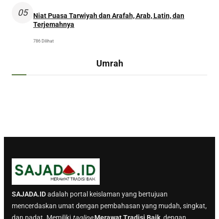
05
Niat Puasa Tarwiyah dan Arafah, Arab, Latin, dan
Terjemahnya
786 Dilihat
Umrah
SAJADA.ID
adalah portal keislaman yang bertujuan
mencerdaskan umat dengan pembahasan yang mudah, singkat,
dan padat. Memiliki
tagline
Merawat Tradisi Baik
, dengan