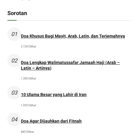
Sorotan
01
Doa Khusus Bagi Mayit, Arab, Latin, dan Terjemahnya
2.128 Dilihat
02
Doa Lengkap Walimatussafar Jamaah Haji (Arab –
Latin – Artinya)
1.200 Dilihat
03
10 Ulama Besar yang Lahir di Iran
1.035 Dilihat
04
Doa Agar Dijauhkan dari Fitnah
860 Dilihat