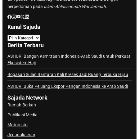
berpedoman pada
Islam Ahlussunnah Wal Jamaah.
Kanal Sajada
K
a
Berita Terbaru
n
a
ASHURI Bangun Kemitraan Indonesia-Arab Saudi untuk Perkuat
Ekosistem Haji
l
S
Bogasari Sulap Bantaran Kali Kresek Jadi Ruang Terbuka Hijau
a
j
ASHURI Buka Peluang Ekspor Pangan Indonesia ke Arab Saudi
a
Sajada Network
d
Rumah Berkah
a
Publikasi Media
Motoresto
Jedadulu.com