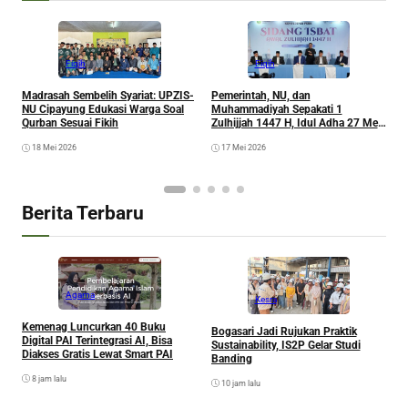
Fiqih
Fiqih
M
Madrasah Sembelih Syariat: UPZIS-
Pemerintah, NU, dan
H
NU Cipayung Edukasi Warga Soal
Muhammadiyah Sepakati 1
W
Qurban Sesuai Fikih
Zulhijjah 1447 H, Idul Adha 27 Mei
2026
18 Mei 2026
17 Mei 2026
Berita Terbaru
Agama
Kesra
Kemenag Luncurkan 40 Buku
Bogasari Jadi Rujukan Praktik
A
Digital PAI Terintegrasi AI, Bisa
Sustainability, IS2P Gelar Studi
I
Diakses Gratis Lewat Smart PAI
Banding
P
8 jam lalu
10 jam lalu