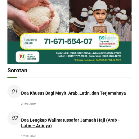
Sorotan
01
Doa Khusus Bagi Mayit, Arab, Latin, dan Terjemahnya
2.159 Dilihat
02
Doa Lengkap Walimatussafar Jamaah Haji (Arab –
Latin – Artinya)
1.203 Dilihat