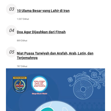
03
10 Ulama Besar yang Lahir di Iran
1.037 Dilihat
04
Doa Agar Dijauhkan dari Fitnah
869 Dilihat
05
Niat Puasa Tarwiyah dan Arafah, Arab, Latin, dan
Terjemahnya
787 Dilihat