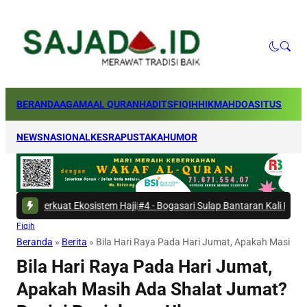
BERANDA
AGAMA
AL QURAN
HADITS
FIQIH
HIKMAH
DOA
SITUS
NEWS
NASIONAL
KESRA
PUSTAKA
HUMOR
Ekosistem Haji
|
#4 -
Bogasari Sulap Bantaran Kali Kresek Jadi Ruang Ter
Fiqih
Beranda
»
Berita
»
Bila Hari Raya Pada Hari Jumat, Apakah Masih 
Bila Hari Raya Pada Hari Jumat,
Apakah Masih Ada Shalat Jumat?