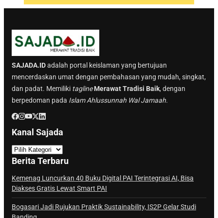
SAJADA.ID
adalah portal keislaman yang bertujuan
mencerdaskan umat dengan pembahasan yang mudah, singkat,
dan padat. Memiliki
tagline
Merawat Tradisi Baik
, dengan
berpedoman pada
Islam Ahlussunnah Wal Jamaah.
Kanal Sajada
K
a
Berita Terbaru
n
a
Kemenag Luncurkan 40 Buku Digital PAI Terintegrasi AI, Bisa
Diakses Gratis Lewat Smart PAI
l
S
Bogasari Jadi Rujukan Praktik Sustainability, IS2P Gelar Studi
a
Banding