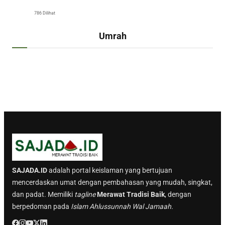
786 Dilihat
Umrah
SAJADA.ID
adalah portal keislaman yang bertujuan
mencerdaskan umat dengan pembahasan yang mudah, singkat,
dan padat. Memiliki
tagline
Merawat Tradisi Baik
, dengan
berpedoman pada
Islam Ahlussunnah Wal Jamaah.