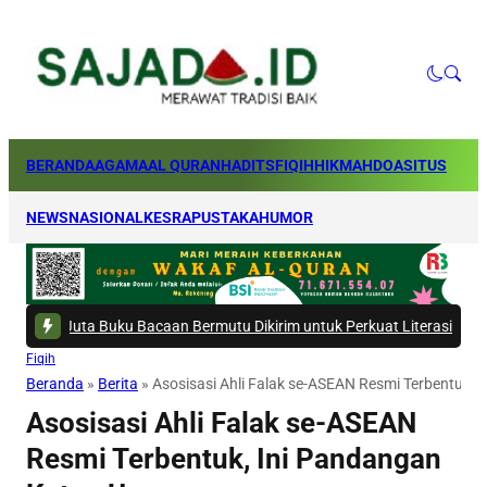
BERANDA
AGAMA
AL QURAN
HADITS
FIQIH
HIKMAH
DOA
SITUS
NEWS
NASIONAL
KESRA
PUSTAKA
HUMOR
 Buku Bacaan Bermutu Dikirim untuk Perkuat Literasi Anak Indonesia
|
#5 
Fiqih
Beranda
»
Berita
»
Asosisasi Ahli Falak se-ASEAN Resmi Terbentuk
Asosisasi Ahli Falak se-ASEAN
Resmi Terbentuk, Ini Pandangan