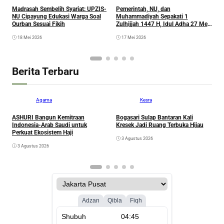
Madrasah Sembelih Syariat: UPZIS-
Pemerintah, NU, dan
M
NU Cipayung Edukasi Warga Soal
Muhammadiyah Sepakati 1
H
Qurban Sesuai Fikih
Zulhijjah 1447 H, Idul Adha 27 Mei
W
2026
18 Mei 2026
17 Mei 2026
Berita Terbaru
Agama
Kesra
ASHURI Bangun Kemitraan
Bogasari Sulap Bantaran Kali
A
Indonesia-Arab Saudi untuk
Kresek Jadi Ruang Terbuka Hijau
P
Perkuat Ekosistem Haji
3 Agustus 2026
3 Agustus 2026