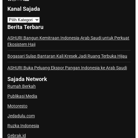
Kanal Sajada
K
a
Berita Terbaru
n
a
ASHURI Bangun Kemitraan Indonesia-Arab Saudi untuk Perkuat
Ekosistem Haji
l
S
Bogasari Sulap Bantaran Kali Kresek Jadi Ruang Terbuka Hijau
a
j
ASHURI Buka Peluang Ekspor Pangan Indonesia ke Arab Saudi
a
Sajada Network
d
Rumah Berkah
a
Publikasi Media
Motoresto
Jedadulu.com
Ruzka Indonesia
Gebrak.id