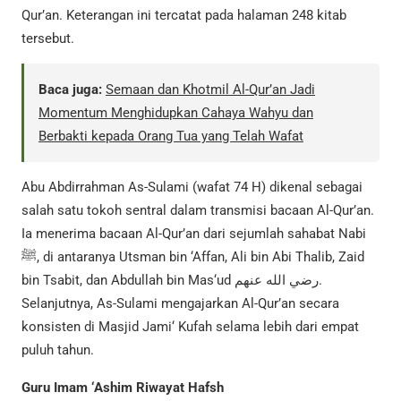
Qur’an. Keterangan ini tercatat pada halaman 248 kitab
tersebut.
Baca juga:
Semaan dan Khotmil Al-Qur’an Jadi
Momentum Menghidupkan Cahaya Wahyu dan
Berbakti kepada Orang Tua yang Telah Wafat
Abu Abdirrahman As-Sulami (wafat 74 H) dikenal sebagai
salah satu tokoh sentral dalam transmisi bacaan Al-Qur’an.
Ia menerima bacaan Al-Qur’an dari sejumlah sahabat Nabi
ﷺ, di antaranya Utsman bin ‘Affan, Ali bin Abi Thalib, Zaid
bin Tsabit, dan Abdullah bin Mas‘ud رضي الله عنهم.
Selanjutnya, As-Sulami mengajarkan Al-Qur’an secara
konsisten di Masjid Jami‘ Kufah selama lebih dari empat
puluh tahun.
Guru Imam ‘Ashim Riwayat Hafsh