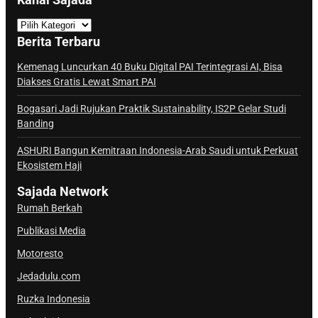
K
a
Berita Terbaru
n
a
Kemenag Luncurkan 40 Buku Digital PAI Terintegrasi AI, Bisa
Diakses Gratis Lewat Smart PAI
l
S
Bogasari Jadi Rujukan Praktik Sustainability, IS2P Gelar Studi
a
Banding
j
ASHURI Bangun Kemitraan Indonesia-Arab Saudi untuk Perkuat
a
Ekosistem Haji
d
a
Sajada Network
Rumah Berkah
Publikasi Media
Motoresto
Jedadulu.com
Ruzka Indonesia