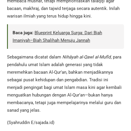
membaca mushaf, tetapi memprioritaskan talaqqi agar
bacaan, makhraj, dan tajwid terjaga secara autentik. Inilah
warisan ilmiah yang terus hidup hingga kini.
Baca juga:
Blueprint Keluarga Surga: Dari Biah
Imaniyah–Biah Shalihah Menuju Jannah
Sebagaimana dicatat dalam
Nihâyah al-Qawl al-Mufîd,
para
pendahulu umat Islam adalah generasi yang tidak
meremehkan bacaan Al-Qur’an, bahkan menjadikannya
sebagai pusat kehidupan dan pengabdian. Tradisi ini
menjadi pengingat bagi umat Islam masa kini agar kembali
menguatkan hubungan dengan Al-Qur’an—bukan hanya
membacanya, tetapi juga mempelajarinya melalui guru dan
sanad yang jelas.
(Syahruddin E/sajada.id)