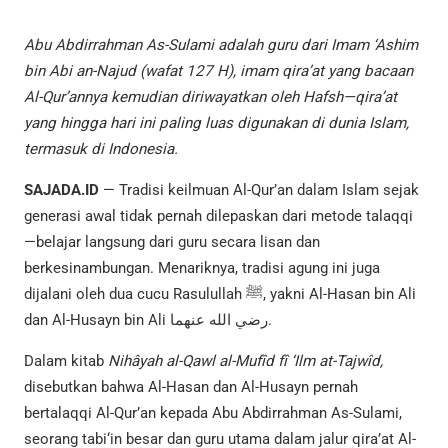
Abu Abdirrahman As-Sulami adalah guru dari Imam ‘Ashim
bin Abi an-Najud (wafat 127 H), imam qira’at yang bacaan
Al-Qur’annya kemudian diriwayatkan oleh Hafsh—qira’at
yang hingga hari ini paling luas digunakan di dunia Islam,
termasuk di Indonesia.
SAJADA.ID
— Tradisi keilmuan Al-Qur’an dalam Islam sejak
generasi awal tidak pernah dilepaskan dari metode talaqqi
—belajar langsung dari guru secara lisan dan
berkesinambungan. Menariknya, tradisi agung ini juga
dijalani oleh dua cucu Rasulullah ﷺ, yakni Al-Hasan bin Ali
dan Al-Husayn bin Ali رضي الله عنهما.
Dalam kitab
Nihâyah al-Qawl al-Mufîd fî ‘Ilm at-Tajwîd,
disebutkan bahwa Al-Hasan dan Al-Husayn pernah
bertalaqqi Al-Qur’an kepada Abu Abdirrahman As-Sulami,
seorang tabi‘in besar dan guru utama dalam jalur qira’at Al-