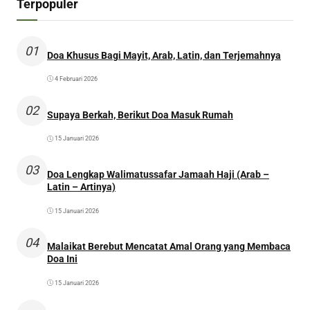
Terpopuler
01
Doa Khusus Bagi Mayit, Arab, Latin, dan Terjemahnya
4 Februari 2026
02
Supaya Berkah, Berikut Doa Masuk Rumah
15 Januari 2026
03
Doa Lengkap Walimatussafar Jamaah Haji (Arab –
Latin – Artinya)
15 Januari 2026
04
Malaikat Berebut Mencatat Amal Orang yang Membaca
Doa Ini
15 Januari 2026