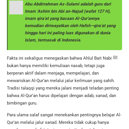
Abu Abdirrahman As-Sulami adalah guru dari
Imam ‘Ashim bin Abi an-Najud (wafat 127 H),
imam qira’at yang bacaan Al-Qur’annya
kemudian diriwayatkan oleh Hafsh—qira’at yang
hingga hari ini paling luas digunakan di dunia
Islam, termasuk di Indonesia.
Fakta ini sekaligus menegaskan bahwa Ahlul Bait Nabi ﷺ
bukan hanya memiliki kemuliaan nasab, tetapi juga
berperan aktif dalam menjaga, mempelajari, dan
mewariskan Al-Qur’an melalui jalur keilmuan yang sahih.
Tradisi talaqqi yang mereka jalani menjadi teladan penting
bahwa Al-Qur’an harus dipelajari dengan adab, sanad, dan
bimbingan guru.
Para ulama salaf sangat menekankan pentingnya belajar Al-
Qur’an melalui jalur sanad. Mereka tidak cukup hanya