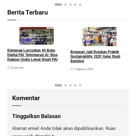
Berita Terbaru
Agama
Kesra
Kemenag Luncurkan 40 Buku
Bogasari Jadi Rujukan Praktik
A
Digital PAI Terintegrasi AI, Bisa
Sustainability, IS2P Gelar Studi
I
Diakses Gratis Lewat Smart PAI
Banding
P
23 jam lalu
7 Agustus 2026
Komentar
Tinggalkan Balasan
Alamat email Anda tidak akan dipublikasikan.
Ruas