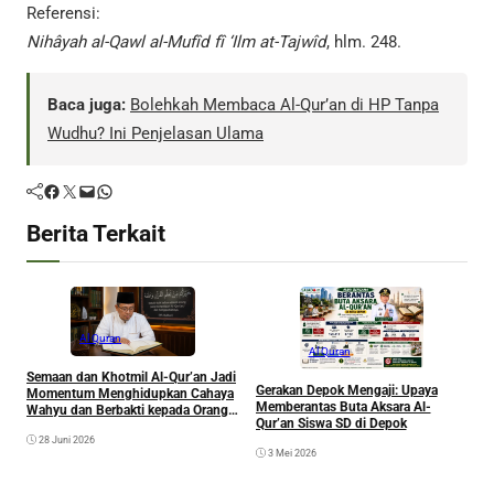
Referensi:
Nihâyah al-Qawl al-Mufîd fî ‘Ilm at-Tajwîd
, hlm. 248.
Baca juga:
Bolehkah Membaca Al-Qur’an di HP Tanpa
Wudhu? Ini Penjelasan Ulama
Facebook
Twitter
Mail
WhatsApp
Berita Terkait
Al Quran
Al Quran
Semaan dan Khotmil Al-Qur’an Jadi
Gerakan Depok Mengaji: Upaya
Momentum Menghidupkan Cahaya
B
Memberantas Buta Aksara Al-
Wahyu dan Berbakti kepada Orang
I
Qur’an Siswa SD di Depok
Tua yang Telah Wafat
J
28 Juni 2026
3 Mei 2026