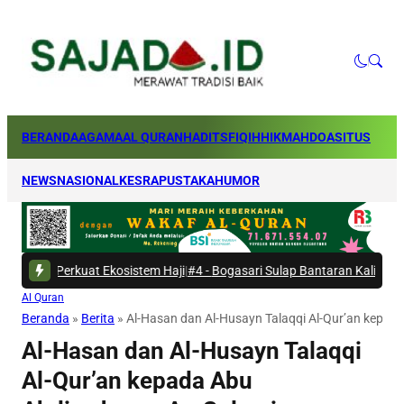
BERANDA
AGAMA
AL QURAN
HADITS
FIQIH
HIKMAH
DOA
SITUS
NEWS
NASIONAL
KESRA
PUSTAKA
HUMOR
t Ekosistem Haji
|
#4 -
Bogasari Sulap Bantaran Kali Kresek Jadi Ruang T
Al Quran
Beranda
»
Berita
»
Al-Hasan dan Al-Husayn Talaqqi Al-Qur’an kepad
Al-Hasan dan Al-Husayn Talaqqi
Al-Qur’an kepada Abu