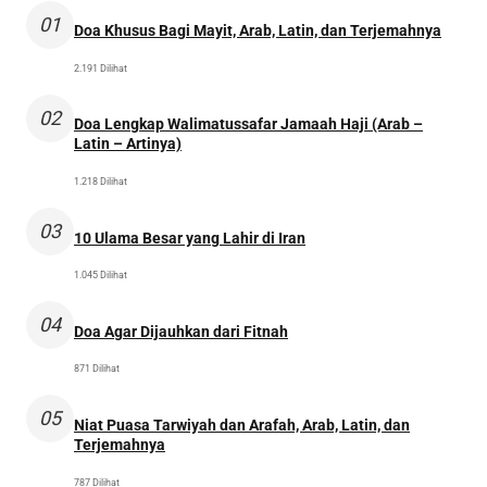
01
Doa Khusus Bagi Mayit, Arab, Latin, dan Terjemahnya
2.191 Dilihat
02
Doa Lengkap Walimatussafar Jamaah Haji (Arab –
Latin – Artinya)
1.218 Dilihat
03
10 Ulama Besar yang Lahir di Iran
1.045 Dilihat
04
Doa Agar Dijauhkan dari Fitnah
871 Dilihat
05
Niat Puasa Tarwiyah dan Arafah, Arab, Latin, dan
Terjemahnya
787 Dilihat