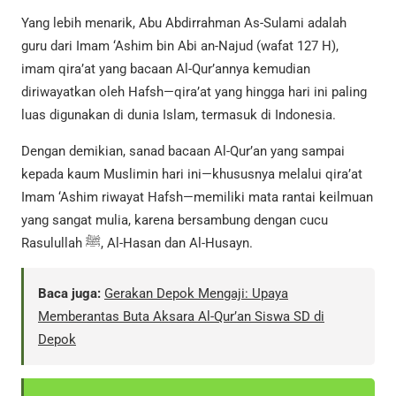
Yang lebih menarik, Abu Abdirrahman As-Sulami adalah
guru dari Imam ‘Ashim bin Abi an-Najud (wafat 127 H),
imam qira’at yang bacaan Al-Qur’annya kemudian
diriwayatkan oleh Hafsh—qira’at yang hingga hari ini paling
luas digunakan di dunia Islam, termasuk di Indonesia.
Dengan demikian, sanad bacaan Al-Qur’an yang sampai
kepada kaum Muslimin hari ini—khususnya melalui qira’at
Imam ‘Ashim riwayat Hafsh—memiliki mata rantai keilmuan
yang sangat mulia, karena bersambung dengan cucu
Rasulullah ﷺ, Al-Hasan dan Al-Husayn.
Baca juga:
Gerakan Depok Mengaji: Upaya
Memberantas Buta Aksara Al-Qur’an Siswa SD di
Depok