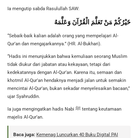
Ia mengutip sabda Rasulullah SAW:
خَيْرُكُمْ مَنْ تَعَلَّمَ الْقُرْآنَ وَعَلَّمَهُ
“Sebaik-baik kalian adalah orang yang mempelajari Al-
Qur’an dan mengajarkannya.” (HR. Al-Bukhari).
“Hadis ini menunjukkan bahwa kemuliaan seorang Muslim
tidak diukur dari jabatan atau kekayaan, tetapi dari
kedekatannya dengan Al-Qur’an. Karena itu, semaan dan
khotmil Al-Qur’an hendaknya menjadi jalan untuk semakin
mencintai Al-Qur’an, bukan sekadar menyelesaikan bacaan,”
ujar Syahruddin.
Ia juga mengingatkan hadis Nabi ﷺ tentang keutamaan
majelis Al-Qur’an.
Baca juga:
Kemenag Luncurkan 40 Buku Digital PAI