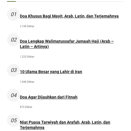
01
Doa Khusus Bagi Mayit, Arab, Latin, dan Terjemahnya
2.199 Dilihat
02
Doa Lengkap Walimatussafar Jamaah Haji (Arab –
Latin – Artinya)
1.223 Dilihat
03
10 Ulama Besar yang Lahir di Iran
1.046 Dilihat
04
Doa Agar Dijauhkan dari Fitnah
872 Dilihat
05
Niat Puasa Tarwiyah dan Arafah, Arab, Latin, dan
Terjemahnya