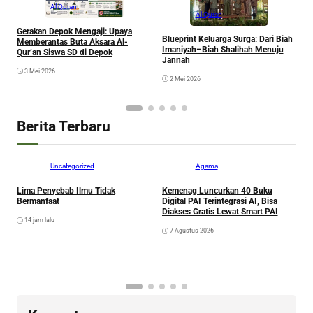
Al Quran
Al Quran
B
Gerakan Depok Mengaji: Upaya
Blueprint Keluarga Surga: Dari Biah
T
Memberantas Buta Aksara Al-
Imaniyah–Biah Shalihah Menuju
U
Qur’an Siswa SD di Depok
Jannah
3 Mei 2026
2 Mei 2026
Berita Terbaru
Hikmah
Uncategorized
Agama
Lima Penyebab Ilmu Tidak
Kemenag Luncurkan 40 Buku
Bermanfaat
Digital PAI Terintegrasi AI, Bisa
Diakses Gratis Lewat Smart PAI
B
14 jam lalu
S
7 Agustus 2026
B