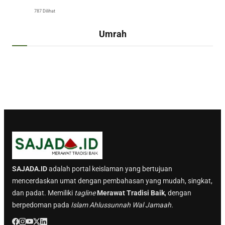
787 Dilihat
Umrah
SAJADA.ID
adalah portal keislaman yang bertujuan
mencerdaskan umat dengan pembahasan yang mudah, singkat,
dan padat. Memiliki
tagline
Merawat Tradisi Baik
, dengan
berpedoman pada
Islam Ahlussunnah Wal Jamaah.