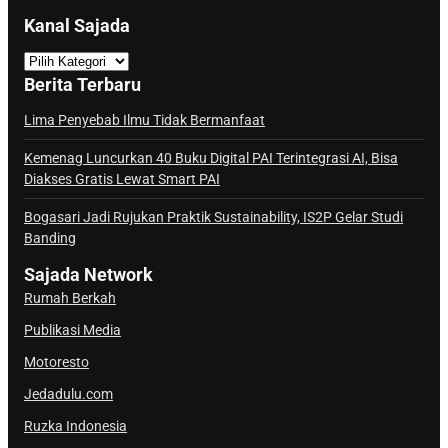
Kanal Sajada
K
a
Berita Terbaru
n
a
Lima Penyebab Ilmu Tidak Bermanfaat
l
Kemenag Luncurkan 40 Buku Digital PAI Terintegrasi AI, Bisa
S
Diakses Gratis Lewat Smart PAI
a
j
Bogasari Jadi Rujukan Praktik Sustainability, IS2P Gelar Studi
Banding
a
d
Sajada Network
a
Rumah Berkah
Publikasi Media
Motoresto
Jedadulu.com
Ruzka Indonesia