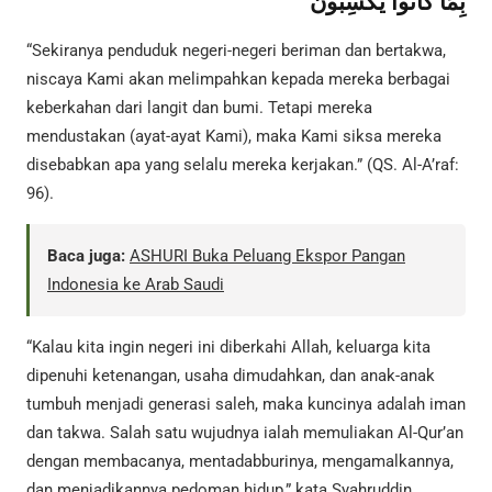
بِمَا كَانُوا يَكْسِبُونَ
“Sekiranya penduduk negeri-negeri beriman dan bertakwa,
niscaya Kami akan melimpahkan kepada mereka berbagai
keberkahan dari langit dan bumi. Tetapi mereka
mendustakan (ayat-ayat Kami), maka Kami siksa mereka
disebabkan apa yang selalu mereka kerjakan.” (QS. Al-A’raf:
96).
Baca juga:
ASHURI Buka Peluang Ekspor Pangan
Indonesia ke Arab Saudi
“Kalau kita ingin negeri ini diberkahi Allah, keluarga kita
dipenuhi ketenangan, usaha dimudahkan, dan anak-anak
tumbuh menjadi generasi saleh, maka kuncinya adalah iman
dan takwa. Salah satu wujudnya ialah memuliakan Al-Qur’an
dengan membacanya, mentadabburinya, mengamalkannya,
dan menjadikannya pedoman hidup,” kata Syahruddin.