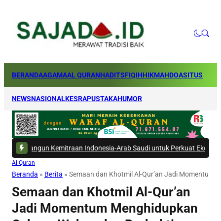
BERANDA
AGAMA
AL QURAN
HADITS
FIQIH
HIKMAH
DOA
SITUS
NEWS
NASIONAL
KESRA
PUSTAKA
HUMOR
ngun Kemitraan Indonesia-Arab Saudi untuk Perkuat Ekosistem Haji
|
#5 
Al Quran
Beranda
»
Berita
»
Semaan dan Khotmil Al-Qur’an Jadi Momentum M
Semaan dan Khotmil Al-Qur’an
Jadi Momentum Menghidupkan