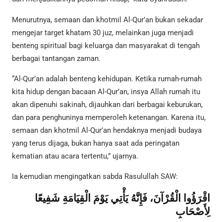
Menurutnya, semaan dan khotmil Al-Qur’an bukan sekadar
mengejar target khatam 30 juz, melainkan juga menjadi
benteng spiritual bagi keluarga dan masyarakat di tengah
berbagai tantangan zaman.
“Al-Qur’an adalah benteng kehidupan. Ketika rumah-rumah
kita hidup dengan bacaan Al-Qur’an, insya Allah rumah itu
akan dipenuhi sakinah, dijauhkan dari berbagai keburukan,
dan para penghuninya memperoleh ketenangan. Karena itu,
semaan dan khotmil Al-Qur’an hendaknya menjadi budaya
yang terus dijaga, bukan hanya saat ada peringatan
kematian atau acara tertentu,” ujarnya.
Ia kemudian mengingatkan sabda Rasulullah SAW:
اقْرَؤُوا الْقُرْآنَ، فَإِنَّهُ يَأْتِي يَوْمَ الْقِيَامَةِ شَفِيعًا
لِأَصْحَابِ