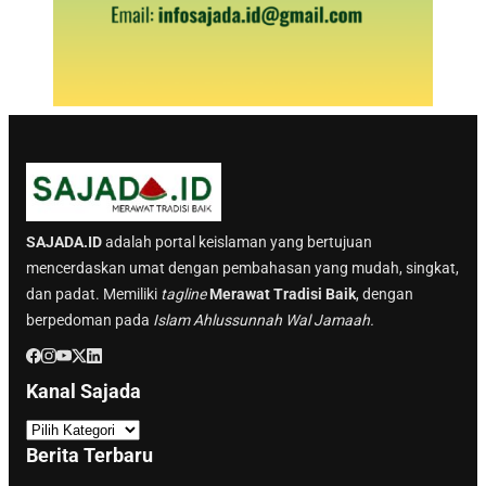
SAJADA.ID
adalah portal keislaman yang bertujuan
mencerdaskan umat dengan pembahasan yang mudah, singkat,
dan padat. Memiliki
tagline
Merawat Tradisi Baik
, dengan
berpedoman pada
Islam Ahlussunnah Wal Jamaah.
Kanal Sajada
K
a
Berita Terbaru
n