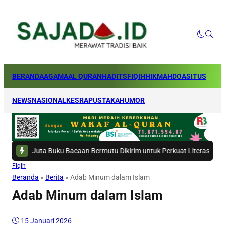
BERANDA
AGAMA
AL QURAN
HADITS
FIQIH
HIKMAH
DOA
SITUS
NEWS
NASIONAL
KESRA
PUSTAKA
HUMOR
Buku Bacaan Bermutu Dikirim untuk Perkuat Literasi Anak Indonesia
|
#5 -
Fiqih
Beranda
»
Berita
»
Adab Minum dalam Islam
Adab Minum dalam Islam
15 Januari 2026