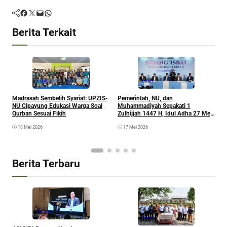
Facebook
Twitter
Mail
WhatsApp
Berita Terkait
Fiqih
Fiqih
M
Madrasah Sembelih Syariat: UPZIS-
Pemerintah, NU, dan
H
NU Cipayung Edukasi Warga Soal
Muhammadiyah Sepakati 1
W
Qurban Sesuai Fikih
Zulhijjah 1447 H, Idul Adha 27 Mei
2026
18 Mei 2026
17 Mei 2026
Berita Terbaru
Agama
Kesra