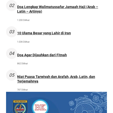
02
Doa Lengkap Walimatussafar Jamaah Haji (Arab –
Latin – Artinya)
1.200 Dilihat
03
10 Ulama Besar yang Lahir di Iran
1.036 Dilihat
04
Doa Agar Dijauhkan dari Fitnah
862 Dilihat
05
Niat Puasa Tarwiyah dan Arafah, Arab, Latin, dan
Terjemahnya
787 Dilihat