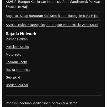
a
ASHURI Bangun Kemitraan Indonesia-Arab Saudi untuk Perkuat
Ekosistem Haji
l
S
Bogasari Sulap Bantaran Kali Kresek Jadi Ruang Terbuka Hijau
a
j
ASHURI Buka Peluang Ekspor Pangan Indonesia ke Arab Saudi
a
Sajada Network
d
Rumah Berkah
a
Publikasi Media
Motoresto
Jedadulu.com
Ruzka Indonesia
Gebrak.id
Border Journal
Redaksi
Pedoman Media Siber
Kontak
Kerja Sama