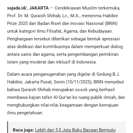
sajada.id/, JAKARTA
— Cendekiawan Muslim terkemuka,
Prof. Dr. M. Quraish Shihab, Lc., M.A., menerima Habibie
Prize 2025 dari Badan Riset dan Inovasi Nasional (BRIN)
untuk kategori Ilmu Filsafat, Agama, dan Kebudayaan.
Penghargaan tersebut diberikan sebagai bentuk apresiasi
atas dedikasi dan kontribusinya dalam memperkuat dialog
antara sains dan agama, serta pengembangan pemikiran
Islam yang moderat dan inklusif di Indonesia.
Dalam acara penganugerahan yang digelar di Gedung B.J.
Habibie, Jakarta Pusat, Senin (10/11/2025), BRIN menyebut
bahwa Quraish Shihab merupakan sosok yang berhasil
membawa kajian tafsir Al-Qur’an ke ruang publik ilmiah, dan
menghubungkan nilai-nilai keagamaan dengan kemajuan
ilmu pengetahuan.
Baca juga:
Lebih dari 5,5 Juta Buku Bacaan Bermutu