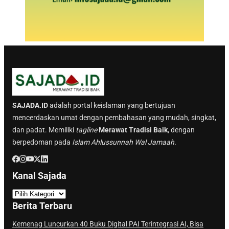
SAJADA.ID
adalah portal keislaman yang bertujuan
mencerdaskan umat dengan pembahasan yang mudah, singkat,
dan padat. Memiliki
tagline
Merawat Tradisi Baik
, dengan
berpedoman pada
Islam Ahlussunnah Wal Jamaah.
Kanal Sajada
K
a
Berita Terbaru
n
a
Kemenag Luncurkan 40 Buku Digital PAI Terintegrasi AI, Bisa