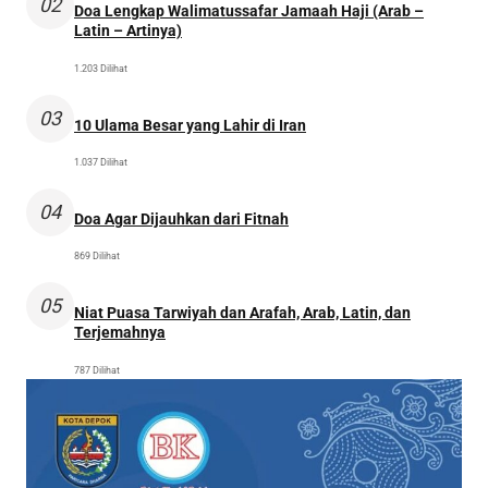
02
Doa Lengkap Walimatussafar Jamaah Haji (Arab –
Latin – Artinya)
1.203 Dilihat
03
10 Ulama Besar yang Lahir di Iran
1.037 Dilihat
04
Doa Agar Dijauhkan dari Fitnah
869 Dilihat
05
Niat Puasa Tarwiyah dan Arafah, Arab, Latin, dan
Terjemahnya
787 Dilihat