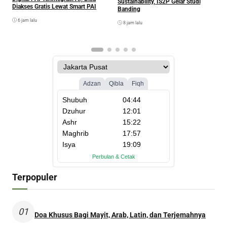
Sustainability, IS2P Gelar Studi
I
Diakses Gratis Lewat Smart PAI
Banding
P
6 jam lalu
8 jam lalu
Terpopuler
01
Doa Khusus Bagi Mayit, Arab, Latin, dan Terjemahnya