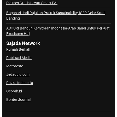
Diakses Gratis Lewat Smart PAI
l
S
Bogasari Jadi Rujukan Praktik Sustainability, IS2P Gelar Studi
a
Banding
j
ASHURI Bangun Kemitraan Indonesia-Arab Saudi untuk Perkuat
a
Ekosistem Haji
d
a
Sajada Network
Rumah Berkah
Publikasi Media
Motoresto
Jedadulu.com
Ruzka Indonesia
Gebrak.id
Border Journal