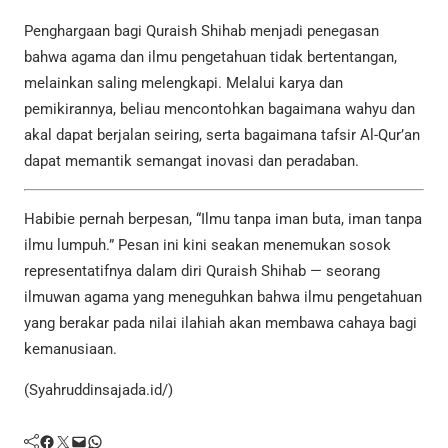
Penghargaan bagi Quraish Shihab menjadi penegasan
bahwa agama dan ilmu pengetahuan tidak bertentangan,
melainkan saling melengkapi. Melalui karya dan
pemikirannya, beliau mencontohkan bagaimana wahyu dan
akal dapat berjalan seiring, serta bagaimana tafsir Al-Qur’an
dapat memantik semangat inovasi dan peradaban.
Habibie pernah berpesan, “Ilmu tanpa iman buta, iman tanpa
ilmu lumpuh.” Pesan ini kini seakan menemukan sosok
representatifnya dalam diri Quraish Shihab — seorang
ilmuwan agama yang meneguhkan bahwa ilmu pengetahuan
yang berakar pada nilai ilahiah akan membawa cahaya bagi
kemanusiaan.
(Syahruddinsajada.id/)
Facebook
Twitter
Mail
WhatsApp