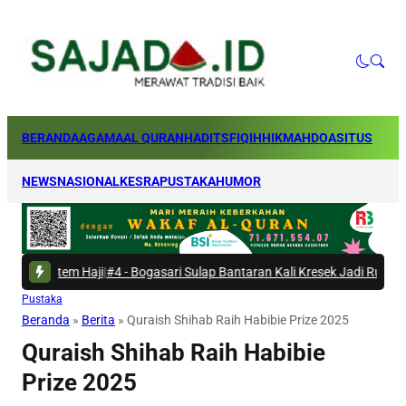
BERANDA
AGAMA
AL QURAN
HADITS
FIQIH
HIKMAH
DOA
SITUS
NEWS
NASIONAL
KESRA
PUSTAKA
HUMOR
aji
|
#4 -
Bogasari Sulap Bantaran Kali Kresek Jadi Ruang Terbuka Hijau
|
#
Pustaka
Beranda
»
Berita
»
Quraish Shihab Raih Habibie Prize 2025
Quraish Shihab Raih Habibie
Prize 2025