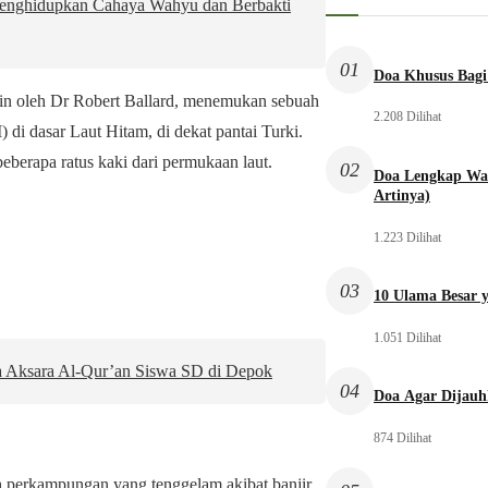
enghidupkan Cahaya Wahyu dan Berbakti
01
Doa Khusus Bagi
mpin oleh Dr Robert Ballard, menemukan sebuah
2.208 Dilihat
 di dasar Laut Hitam, di dekat pantai Turki.
erapa ratus kaki dari permukaan laut.
02
Doa Lengkap Wal
Artinya)
1.223 Dilihat
03
10 Ulama Besar y
1.051 Dilihat
 Aksara Al-Qur’an Siswa SD di Depok
04
Doa Agar Dijauh
874 Dilihat
 perkampungan yang tenggelam akibat banjir