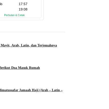
 Mayit, Arab, Latin, dan Terjemahnya
 Berikut Doa Masuk Rumah
imatussafar Jamaah Haji (Arab – Latin –