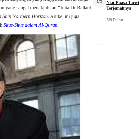
05
Niat Puasa Tarwi
an yang sangat menakjubkan,” kata Dr Ballard
Terjemahnya
 Ship Northern Horizon.
Artikel ini juga
789 Dilihat
l;
Situs-Situs dalam Al-Quran.