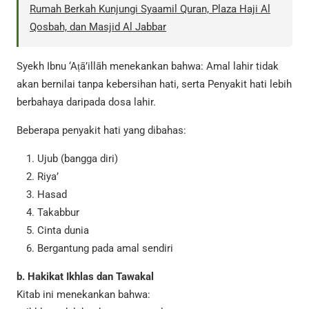
Rumah Berkah Kunjungi Syaamil Quran, Plaza Haji Al
Qosbah, dan Masjid Al Jabbar
Syekh Ibnu ‘Aṭā’illāh menekankan bahwa: Amal lahir tidak
akan bernilai tanpa kebersihan hati, serta Penyakit hati lebih
berbahaya daripada dosa lahir.
Beberapa penyakit hati yang dibahas:
Ujub (bangga diri)
Riya’
Hasad
Takabbur
Cinta dunia
Bergantung pada amal sendiri
b. Hakikat Ikhlas dan Tawakal
Kitab ini menekankan bahwa: