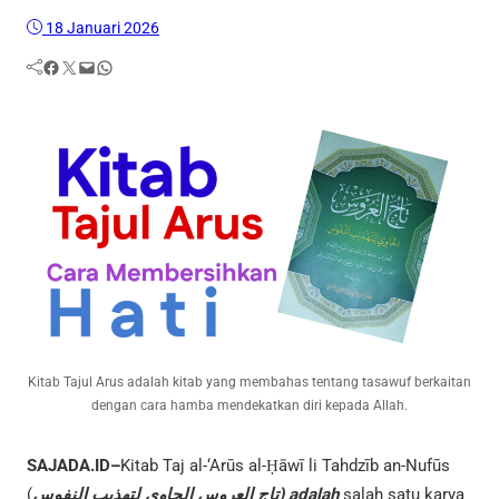
18 Januari 2026
Facebook
Twitter
Mail
WhatsApp
Kitab Tajul Arus adalah kitab yang membahas tentang tasawuf berkaitan
dengan cara hamba mendekatkan diri kepada Allah.
SAJADA.ID–
Kitab Taj al-‘Arūs al-Ḥāwī li Tahdzīb an-Nufūs
(
تاج العروس الحاوي لتهذيب النفوس)
adalah
salah satu karya