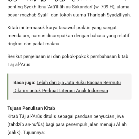
penting Syekh Ibnu ‘Aṭā’illāh as-Sakandarī (w. 709 H), ulama
besar mazhab Syafi‘i dan tokoh utama Thariqah Syadziliyah.
Kitab ini termasuk karya tasawuf praktis yang sangat
mendalam, namun disampaikan dengan bahasa yang relatif
ringkas dan padat makna.
Berikut penjelasan isi dan pokok-pokok pembahasan kitab
Tāj al-‘Arūs:
Baca juga:
Lebih dari 5,5 Juta Buku Bacaan Bermutu
Dikirim untuk Perkuat Literasi Anak Indonesia
Tujuan Penulisan Kitab
Kitab Tāj al-‘Arūs ditulis sebagai panduan penyucian jiwa
(tahdzīb an-nufūs) bagi para penempuh jalan menuju Allah
(sālik). Tujuannya: