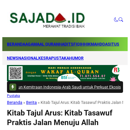
BERANDA
AGAMA
AL QURAN
HADITS
FIQIH
HIKMAH
DOA
SITUS
NEWS
NASIONAL
KESRA
PUSTAKA
HUMOR
traan Indonesia-Arab Saudi untuk Perkuat Ekosistem Haji
|
#5 -
Bogasari
Pustaka
Beranda
»
Berita
»
Kitab Tajul Arus: Kitab Tasawuf Praktis Jalan Men
Kitab Tajul Arus: Kitab Tasawuf
Praktis Jalan Menuju Allah