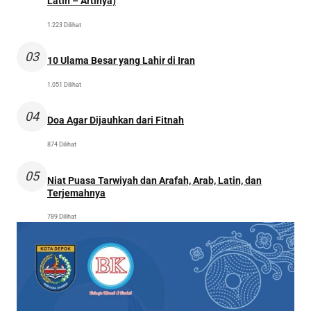
Latin – Artinya)
1.223 Dilihat
03
10 Ulama Besar yang Lahir di Iran
1.051 Dilihat
04
Doa Agar Dijauhkan dari Fitnah
874 Dilihat
05
Niat Puasa Tarwiyah dan Arafah, Arab, Latin, dan
Terjemahnya
789 Dilihat