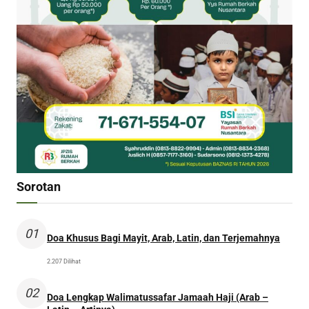
Sorotan
01
Doa Khusus Bagi Mayit, Arab, Latin, dan Terjemahnya
2.207 Dilihat
02
Doa Lengkap Walimatussafar Jamaah Haji (Arab –