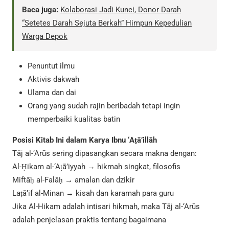
Baca juga:
Kolaborasi Jadi Kunci, Donor Darah
“Setetes Darah Sejuta Berkah” Himpun Kepedulian
Warga Depok
Penuntut ilmu
Aktivis dakwah
Ulama dan dai
Orang yang sudah rajin beribadah tetapi ingin
memperbaiki kualitas batin
Posisi Kitab Ini dalam Karya Ibnu ‘Aṭā’illāh
Tāj al-‘Arūs sering dipasangkan secara makna dengan:
Al-Ḥikam al-‘Aṭā’iyyah → hikmah singkat, filosofis
Miftāḥ al-Falāḥ → amalan dan dzikir
Laṭā’if al-Minan → kisah dan karamah para guru
Jika Al-Hikam adalah intisari hikmah, maka Tāj al-‘Arūs
adalah penjelasan praktis tentang bagaimana