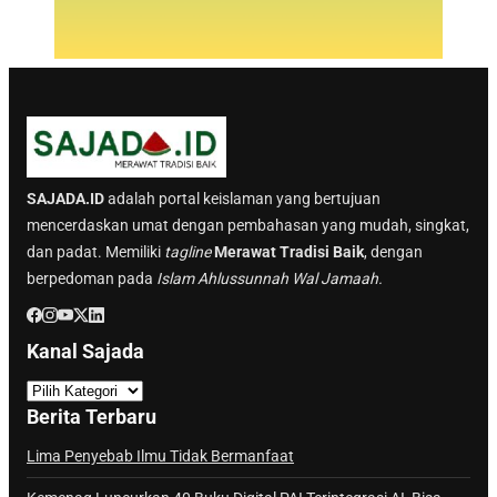
SAJADA.ID
adalah portal keislaman yang bertujuan
mencerdaskan umat dengan pembahasan yang mudah, singkat,
dan padat. Memiliki
tagline
Merawat Tradisi Baik
, dengan
berpedoman pada
Islam Ahlussunnah Wal Jamaah.
Kanal Sajada
K
a
Berita Terbaru
n
a
Lima Penyebab Ilmu Tidak Bermanfaat
l