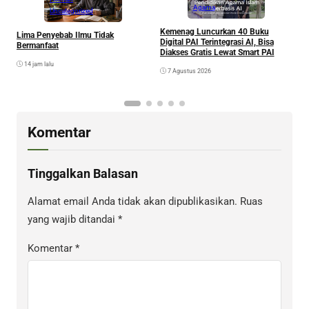
Agama
Uncategorized
Kemenag Luncurkan 40 Buku
Lima Penyebab Ilmu Tidak
B
Digital PAI Terintegrasi AI, Bisa
Bermanfaat
S
Diakses Gratis Lewat Smart PAI
B
14 jam lalu
7 Agustus 2026
Komentar
Tinggalkan Balasan
Alamat email Anda tidak akan dipublikasikan.
Ruas
yang wajib ditandai
*
Komentar
*