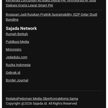
Kemenag Luncurkan 40 Buku Digital PAI Terintegrasi AI, Bisa
S
Diakses Gratis Lewat Smart PAI
a
j
Bogasari Jadi Rujukan Praktik Sustainability, IS2P Gelar Studi
Banding
a
d
Sajada Network
a
Rumah Berkah
Publikasi Media
Motoresto
Jedadulu.com
Ruzka Indonesia
Gebrak.id
Border Journal
Redaksi
Pedoman Media Siber
Kontak
Kerja Sama
Copyright @2026 Sajada.id. All Rights Reserved