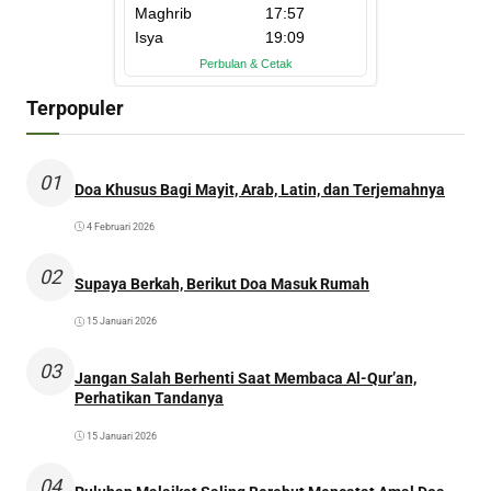
Terpopuler
01
Doa Khusus Bagi Mayit, Arab, Latin, dan Terjemahnya
4 Februari 2026
02
Supaya Berkah, Berikut Doa Masuk Rumah
15 Januari 2026
03
Jangan Salah Berhenti Saat Membaca Al-Qur’an,
Perhatikan Tandanya
15 Januari 2026
04