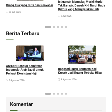
Istiqamah Mengajar, Meski Murid
S
Orang Tua yang Buta dan Penyabar
Tak Banyak: Dawuh KH. Nurul Huda
M
Djazuli yang Menyejukkan Hati
W
28 Juli 2026
T
2 Juli 2026
Berita Terbaru
Agama
Kesra
A
ASHURI Bangun Kemitraan
Bogasari Sulap Bantaran Kali
P
Indonesia-Arab Saudi untuk
Kresek Jadi Ruang Terbuka Hijau
Perkuat Ekosistem Haji
3 Agustus 2026
3 Agustus 2026
Komentar