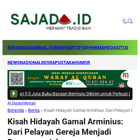
BERANDA
AGAMA
AL QURAN
HADITS
FIQIH
HIKMAH
DOA
SITUS
NEWS
NASIONAL
KESRA
PUSTAKA
HUMOR
,5 Juta Buku Bacaan Bermutu Dikirim untuk Perkuat Literasi Anak Indone
Al Quran
Hikmah
Beranda
»
Berita
»
Kisah Hidayah Gamal Arminius: Dari Pelayan Ger
Kisah Hidayah Gamal Arminius:
Dari Pelayan Gereja Menjadi