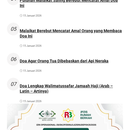
Puluhan Malaikat Saling Berebut Mencatat Amal Doa
Ini
15 Januari 2026
05
Malaikat Berebut Mencatat Amal Orang yang Membaca
Doa Ini
15 Januari 2026
06
Doa Agar Orang Tua Dibebaskan dari Api Neraka
15 Januari 2026
07
Doa Lengkap Walimatussafar Jamaah Haji (Arab –
Latin – Artinya)
15 Januari 2026