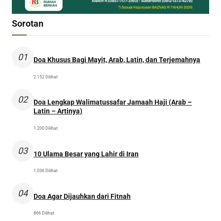
Sorotan
01
Doa Khusus Bagi Mayit, Arab, Latin, dan Terjemahnya
2.152 Dilihat
02
Doa Lengkap Walimatussafar Jamaah Haji (Arab –
Latin – Artinya)
1.200 Dilihat
03
10 Ulama Besar yang Lahir di Iran
1.036 Dilihat
04
Doa Agar Dijauhkan dari Fitnah
866 Dilihat