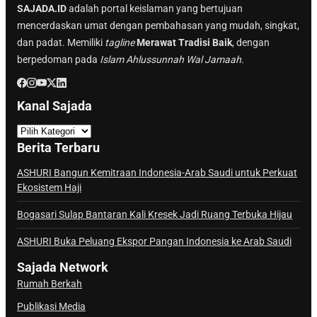
SAJADA.ID
adalah portal keislaman yang bertujuan
mencerdaskan umat dengan pembahasan yang mudah, singkat,
dan padat. Memiliki
tagline
Merawat Tradisi Baik
, dengan
berpedoman pada
Islam Ahlussunnah Wal Jamaah.
Kanal Sajada
K
a
Berita Terbaru
n
a
ASHURI Bangun Kemitraan Indonesia-Arab Saudi untuk Perkuat
Ekosistem Haji
l
S
Bogasari Sulap Bantaran Kali Kresek Jadi Ruang Terbuka Hijau
a
j
ASHURI Buka Peluang Ekspor Pangan Indonesia ke Arab Saudi
a
Sajada Network
d
Rumah Berkah
a
Publikasi Media