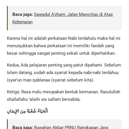
Baca juga:
Sawadul A’zham: Jalan Mayoritas di Atas
Kebenaran
Karena hal ini adalah perkataan Nabi terdahulu maka hal ini
menunjukkan bahwa perkataan ini memiliki faedah yang
besar sehingga sangat penting sekali untuk diperhatikan.
Kedua, Ada pelajaran penting yang patut dipahami. Sebelum
Islam datang, sudah ada syariat kepada nabi-nabi terdahuu
(syar’un man qablanaa (syariat sebelum kita).
Ketiga: Rasa malu merupakan bentuk keimanan. Rasulullah
shallallahu ’alaihi wa sallam bersabda,
الْحَيَاءُ شُعْبَةٌ مِنَ الإِيمَانِ
Baca juga:
Ruwahan Akbar PRNU Rangkapan Jaya