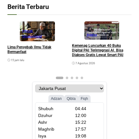
Berita Terbaru
Hikmah
Agama
Uncategorized
Kemenag Luncurkan 40 Buku
Lima Penyebab Ilmu Tidak
B
Digital PAI Terintegrasi AI, Bisa
Bermanfaat
S
Diakses Gratis Lewat Smart PAI
B
15 jam lalu
7 Agustus 2026