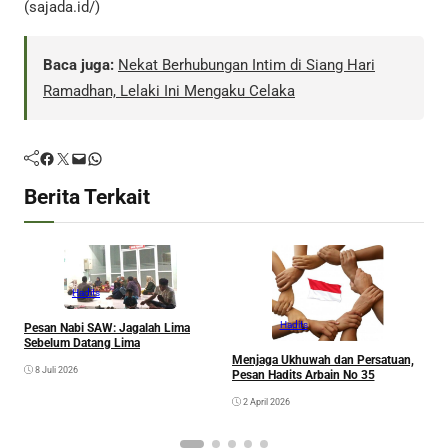
(sajada.id/)
Baca juga:
Nekat Berhubungan Intim di Siang Hari
Ramadhan, Lelaki Ini Mengaku Celaka
Facebook
Twitter
Mail
WhatsApp
Berita Terkait
Hadits
S
Hadits
Pesan Nabi SAW: Jagalah Lima
A
Sebelum Datang Lima
Menjaga Ukhuwah dan Persatuan,
8 Juli 2026
Pesan Hadits Arbain No 35
2 April 2026