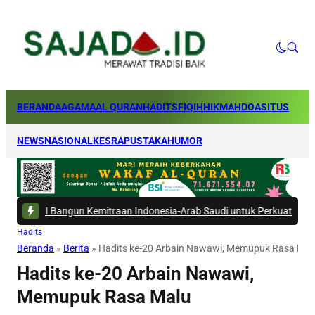
BERANDA
AGAMA
AL QURAN
HADITS
FIQIH
HIKMAH
DOA
SITUS
NEWS
NASIONAL
KESRA
PUSTAKA
HUMOR
un Kemitraan Indonesia-Arab Saudi untuk Perkuat Ekosistem Haji
|
#5 -
Hadits
Beranda
»
Berita
»
Hadits ke-20 Arbain Nawawi, Memupuk Rasa Mal
Hadits ke-20 Arbain Nawawi,
Memupuk Rasa Malu