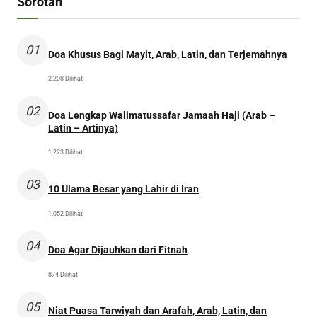
Sorotan
01
Doa Khusus Bagi Mayit, Arab, Latin, dan Terjemahnya
2.208 Dilihat
02
Doa Lengkap Walimatussafar Jamaah Haji (Arab –
Latin – Artinya)
1.223 Dilihat
03
10 Ulama Besar yang Lahir di Iran
1.052 Dilihat
04
Doa Agar Dijauhkan dari Fitnah
874 Dilihat
05
Niat Puasa Tarwiyah dan Arafah, Arab, Latin, dan