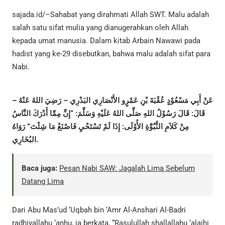
sajada.id/–Sahabat yang dirahmati Allah SWT. Malu adalah
salah satu sifat mulia yang dianugerahkan oleh Allah
kepada umat manusia. Dalam kitab Arbain Nawawi pada
hadist yang ke-29 disebutkan, bahwa malu adalah sifat para
Nabi.
عَنْ أَبِي مَسْعُوْدٍ عُقْبَةَ بْنِ عَمْرٍو الأَنْصَارِي البَدْرِي – رَضِيَ اللهُ عَنْهُ –
قَالَ: قَالَ رَسُوْلُ اللهِ صَلَّى اللهُ عَلَيْهِ وَسَلَّمَ: “إِنَّ مِمَّا أَدْرَكَ النَّاسُ
مِنْ كَلاَمِ النُّبُوَّةِ الأُوْلَى: إِذَا لَمْ تَسْتَحْيِ فَاصْنَعْ مَا شِئْتَ” رَوَاهُ
البُخَارِي.
Baca juga:
Pesan Nabi SAW: Jagalah Lima Sebelum
Datang Lima
Dari Abu Mas’ud ‘Uqbah bin ‘Amr Al-Anshari Al-Badri
radhiyallahu ‘anhu, ia berkata, “Rasulullah shallallahu ‘alaihi