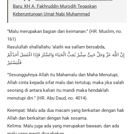
Baru: KH A. Fakhruddin Murodih Tegaskan
Keberuntungan Umat Nabi Muhammad
”Malu merupakan bagian dari keimanan.” (HR. Muslim, no.
161)
Rasulullah shallallahu ’alaihi wa sallam bersabda,
إِنَّ اللَّهَ عَزَّ وَجَلَّ حَيِىٌّ سِتِّيرٌ يُحِبُّ الْحَيَاءَ وَالسَّتْرَ فَإِذَا اغْتَسَلَ أَحَدُكُمْ
فَلْيَسْتَتِرْ
”Sesungguhnya Allah itu Mahamalu dan Maha Menutupi,
Allah cinta kepada sifat malu dan tertutup, maka jika salah
seorang di antara kalian itu mandi maka hendaklah
menutupi diri.” (HR. Abu Daud, no. 4014).
Keempat: Malu ada dua macam yang berkaitan dengan hak
Allah dan berkaitan dengan hak sesama.
Kelima: Malu juga ada yang merupakan bawaan, dan ada
malu yang mesti diusahakan.