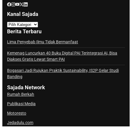
Kanal Sajada
K
a
Berita Terbaru
n
a
Lima Penyebab Ilmu Tidak Bermanfaat
l
Kemenag Luncurkan 40 Buku Digital PAI Terintegrasi AI, Bisa
S
Diakses Gratis Lewat Smart PAI
a
j
Bogasari Jadi Rujukan Praktik Sustainability, IS2P Gelar Studi
Banding
a
d
Sajada Network
a
Rumah Berkah
Publikasi Media
Motoresto
Jedadulu.com