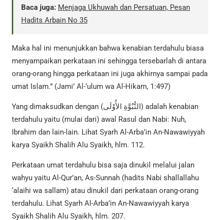
Baca juga:
Menjaga Ukhuwah dan Persatuan, Pesan
Hadits Arbain No 35
Maka hal ini menunjukkan bahwa kenabian terdahulu biasa
menyampaikan perkataan ini sehingga tersebarlah di antara
orang-orang hingga perkataan ini juga akhirnya sampai pada
umat Islam.” (Jami’ Al-‘ulum wa Al-Hikam, 1:497)
Yang dimaksudkan dengan (النُّبُوَّةِ الأُوْلَى) adalah kenabian
terdahulu yaitu (mulai dari) awal Rasul dan Nabi: Nuh,
Ibrahim dan lain-lain. Lihat Syarh Al-Arba’in An-Nawawiyyah
karya Syaikh Shalih Alu Syaikh, hlm. 112.
Perkataan umat terdahulu bisa saja dinukil melalui jalan
wahyu yaitu Al-Qur’an, As-Sunnah (hadits Nabi shallallahu
‘alaihi wa sallam) atau dinukil dari perkataan orang-orang
terdahulu. Lihat Syarh Al-Arba’in An-Nawawiyyah karya
Syaikh Shalih Alu Syaikh, hlm. 207.