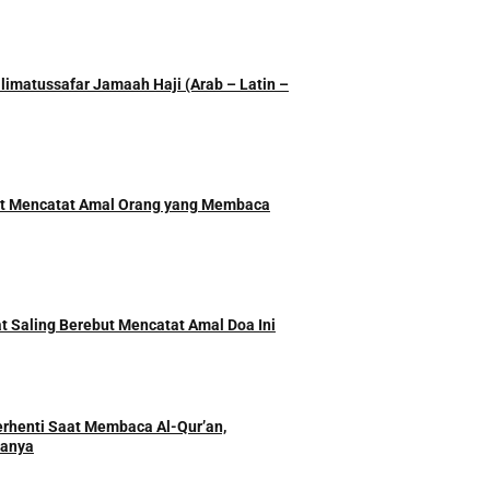
imatussafar Jamaah Haji (Arab – Latin –
ut Mencatat Amal Orang yang Membaca
t Saling Berebut Mencatat Amal Doa Ini
rhenti Saat Membaca Al-Qur’an,
danya