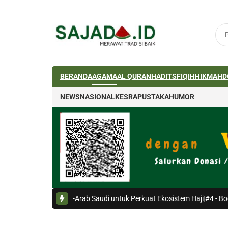
BERANDA
AGAMA
AL QURAN
HADITS
FIQIH
HIKMAH
D
NEWS
NASIONAL
KESRA
PUSTAKA
HUMOR
-Arab Saudi untuk Perkuat Ekosistem Haji
|
#4 -
Bogasari Sulap Bantaran 