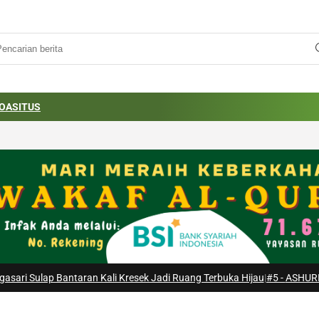
OA
SITUS
Kali Kresek Jadi Ruang Terbuka Hijau
|
#5 -
ASHURI Buka Peluang Ekspor 