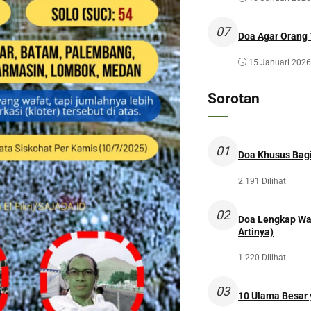
07
Doa Agar Orang 
15 Januari 2026
Sorotan
01
Doa Khusus Bagi
2.191 Dilihat
02
Doa Lengkap Wal
Artinya)
1.220 Dilihat
03
10 Ulama Besar y