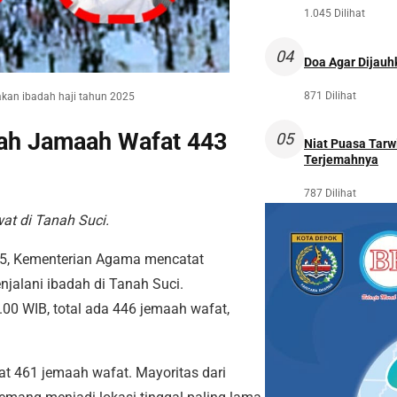
1.045 Dilihat
04
Doa Agar Dijauh
871 Dilihat
akan ibadah haji tahun 2025
lah Jamaah Wafat 443
05
Niat Puasa Tarwi
Terjemahnya
787 Dilihat
at di Tanah Suci.
025, Kementerian Agama mencatat
jalani ibadah di Tanah Suci.
00 WIB, total ada 446 jemaah wafat,
at 461 jemaah wafat. Mayoritas dari