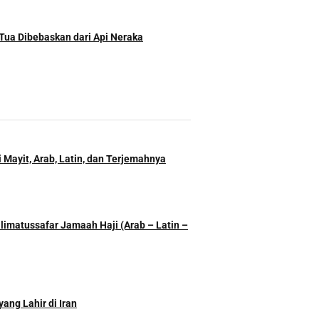
Tua Dibebaskan dari Api Neraka
 Mayit, Arab, Latin, dan Terjemahnya
imatussafar Jamaah Haji (Arab – Latin –
ang Lahir di Iran