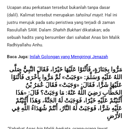
Ucapan atau perkataan tersebut bukanlah tanpa dasar
(dalil). Kalimat tersebut merupakan
tahsînul mayit
. Hal ini
justru merujuk pada satu peristiwa yang terjadi di zaman
Rasulullah SAW. Dalam
Shahih Bukhari
dikatakan; ada
sebuah hadits yang bersumber dari sahabat Anas bin Malik
Radhiyallahu Anhu.
Baca Juga:
Inilah Golongan yang Mengiringi Jenazah
مَرُّوا بِجَنَازَةٍ، فَأَثْنَوْا عَلَيْهَا خَيْرًا، فَقَالَ النَّبِيُّ صَلَّى
اللهُ عَلَيْهِ وَسَلَّمَ: «وَجَبَتْ» ثُمَّ مَرُّوا بِأُخْرَى فَأَثْنَوْا
عَلَيْهَا شَرًّا، فَقَالَ: «وَجَبَتْ» فَقَالَ عُمَرُ بْنُ
الخَطَّابِ رَضِيَ اللَّهُ عَنْهُ: مَا وَجَبَتْ؟ قَالَ: «هَذَا
أَثْنَيْتُمْ عَلَيْهِ خَيْرًا، فَوَجَبَتْ لَهُ الجَنَّةُ، وَهَذَا أَثْنَيْتُمْ
عَلَيْهِ شَرًّا، فَوَجَبَتْ لَهُ النَّارُ، أَنْتُمْ شُهَدَاءُ اللَّهِ فِي
الأَرْضِ
“Sahabat Anas bin Malik berkata, orang-orang lewat