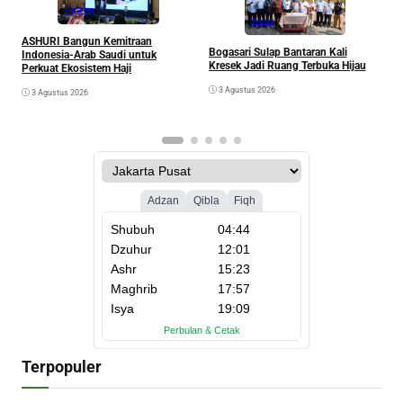
Agama
Kesra
A
ASHURI Bangun Kemitraan
Bogasari Sulap Bantaran Kali
P
Indonesia-Arab Saudi untuk
Kresek Jadi Ruang Terbuka Hijau
Perkuat Ekosistem Haji
3 Agustus 2026
3 Agustus 2026
Terpopuler