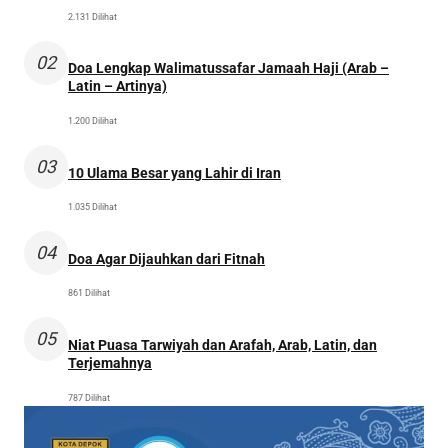
2.131 Dilihat
02
Doa Lengkap Walimatussafar Jamaah Haji (Arab –
Latin – Artinya)
1.200 Dilihat
03
10 Ulama Besar yang Lahir di Iran
1.035 Dilihat
04
Doa Agar Dijauhkan dari Fitnah
861 Dilihat
05
Niat Puasa Tarwiyah dan Arafah, Arab, Latin, dan
Terjemahnya
787 Dilihat