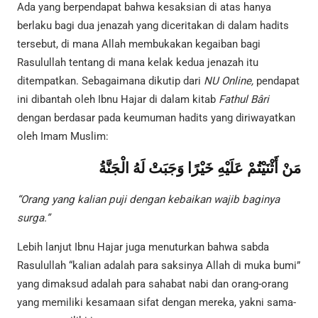
Ada yang berpendapat bahwa kesaksian di atas hanya
berlaku bagi dua jenazah yang diceritakan di dalam hadits
tersebut, di mana Allah membukakan kegaiban bagi
Rasulullah tentang di mana kelak kedua jenazah itu
ditempatkan. Sebagaimana dikutip dari
NU Online,
pendapat
ini dibantah oleh Ibnu Hajar di dalam kitab
Fathul Bâri
dengan berdasar pada keumuman hadits yang diriwayatkan
oleh Imam Muslim:
مَنْ أَثْنَيْتُمْ عَلَيْهِ خَيْرًا وَجَبَتْ لَهُ الْجَنَّةُ
“Orang yang kalian puji dengan kebaikan wajib baginya
surga.”
Lebih lanjut Ibnu Hajar juga menuturkan bahwa sabda
Rasulullah “kalian adalah para saksinya Allah di muka bumi”
yang dimaksud adalah para sahabat nabi dan orang-orang
yang memiliki kesamaan sifat dengan mereka, yakni sama-