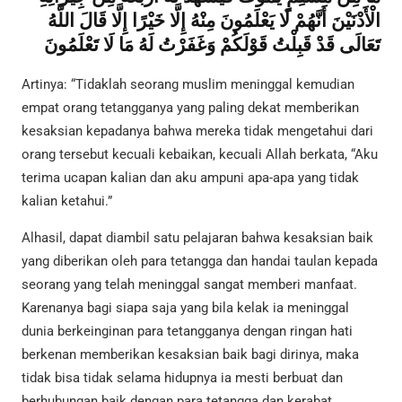
الْأَدْنَيْنَ أَنَّهُمْ لَا يَعْلَمُونَ مِنْهُ إِلَّا خَيْرًا إِلَّا قَالَ اللَّهُ
تَعَالَى قَدْ قَبِلْتُ قَوْلَكُمْ وَغَفَرْتُ لَهُ مَا لَا تَعْلَمُونَ
Artinya: “Tidaklah seorang muslim meninggal kemudian
empat orang tetangganya yang paling dekat memberikan
kesaksian kepadanya bahwa mereka tidak mengetahui dari
orang tersebut kecuali kebaikan, kecuali Allah berkata, “Aku
terima ucapan kalian dan aku ampuni apa-apa yang tidak
kalian ketahui.”
Alhasil, dapat diambil satu pelajaran bahwa kesaksian baik
yang diberikan oleh para tetangga dan handai taulan kepada
seorang yang telah meninggal sangat memberi manfaat.
Karenanya bagi siapa saja yang bila kelak ia meninggal
dunia berkeinginan para tetangganya dengan ringan hati
berkenan memberikan kesaksian baik bagi dirinya, maka
tidak bisa tidak selama hidupnya ia mesti berbuat dan
berhubungan baik dengan para tetangga dan kerabat