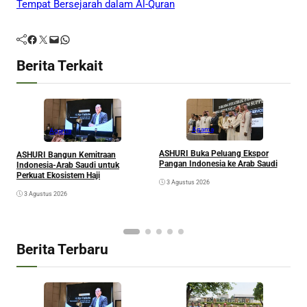
Tempat Bersejarah dalam Al-Quran
Facebook
Twitter
Mail
WhatsApp
Berita Terkait
Agama
Agama
ASHURI Buka Peluang Ekspor
ASHURI Bangun Kemitraan
M
Pangan Indonesia ke Arab Saudi
Indonesia-Arab Saudi untuk
S
Perkuat Ekosistem Haji
3 Agustus 2026
K
G
3 Agustus 2026
Berita Terbaru