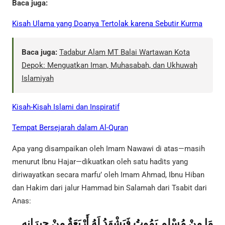
Baca juga:
Kisah Ulama yang Doanya Tertolak karena Sebutir Kurma
Baca juga:
Tadabur Alam MT Balai Wartawan Kota
Depok: Menguatkan Iman, Muhasabah, dan Ukhuwah
Islamiyah
Kisah-Kisah Islami dan Inspiratif
Tempat Bersejarah dalam Al-Quran
Apa yang disampaikan oleh Imam Nawawi di atas—masih
menurut Ibnu Hajar—dikuatkan oleh satu hadits yang
diriwayatkan secara marfu’ oleh Imam Ahmad, Ibnu Hiban
dan Hakim dari jalur Hammad bin Salamah dari Tsabit dari
Anas:
مَا مِنْ مُسْلِمٍ يَمُوتُ فَيَشْهَدُ لَهُ أَرْبَعَةٌ مِنْ جِيرَانِهِ