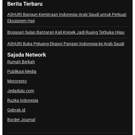
a
Berita Terbaru
n
a
ASHURI Bangun Kemitraan Indonesia-Arab Saudi untuk Perkuat
Ekosistem Haji
l
S
Bogasari Sulap Bantaran Kali Kresek Jadi Ruang Terbuka Hijau
a
j
ASHURI Buka Peluang Ekspor Pangan Indonesia ke Arab Saudi
a
Sajada Network
d
Rumah Berkah
a
Publikasi Media
Motoresto
Jedadulu.com
Ruzka Indonesia
Gebrak.id
Border Journal