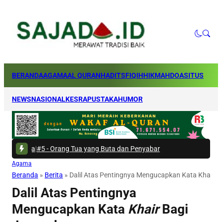
BERANDA
AGAMA
AL QURAN
HADITS
FIQIH
HIKMAH
DOA
SITUS
NEWS
NASIONAL
KESRA
PUSTAKA
HUMOR
ng Tua yang Buta dan Penyabar
Agama
Beranda
»
Berita
»
Dalil Atas Pentingnya Mengucapkan Kata Khair B
Dalil Atas Pentingnya
Mengucapkan Kata
Khair
Bagi