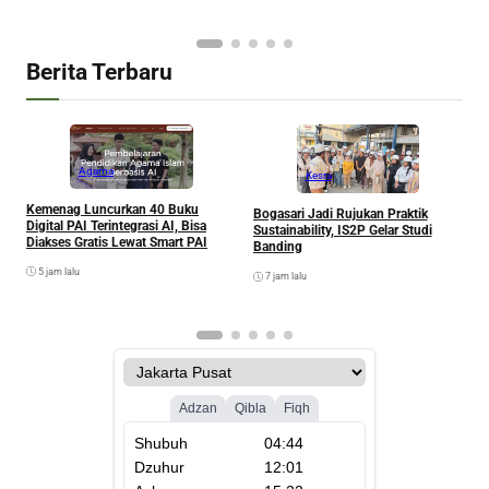
Berita Terbaru
Agama
Kesra
Kemenag Luncurkan 40 Buku
Bogasari Jadi Rujukan Praktik
A
Digital PAI Terintegrasi AI, Bisa
Sustainability, IS2P Gelar Studi
I
Diakses Gratis Lewat Smart PAI
Banding
P
5 jam lalu
7 jam lalu