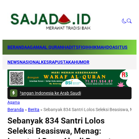
BERANDA
AGAMA
AL QURAN
HADITS
FIQIH
HIKMAH
DOA
SITUS
NEWS
NASIONAL
KESRA
PUSTAKA
HUMOR
ndonesia ke Arab Saudi
Agama
Beranda
»
Berita
»
Sebanyak 834 Santri Lolos Seleksi Beasiswa, Men
Sebanyak 834 Santri Lolos
Seleksi Beasiswa, Menag: