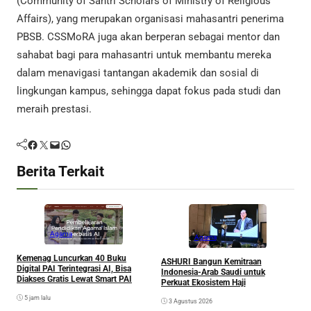
(Community of Santri Scholars of Ministry of Religious
Affairs), yang merupakan organisasi mahasantri penerima
PBSB. CSSMoRA juga akan berperan sebagai mentor dan
sahabat bagi para mahasantri untuk membantu mereka
dalam menavigasi tantangan akademik dan sosial di
lingkungan kampus, sehingga dapat fokus pada studi dan
meraih prestasi.
Facebook
Twitter
Mail
WhatsApp
Berita Terkait
Agama
Agama
Kemenag Luncurkan 40 Buku
A
ASHURI Bangun Kemitraan
Digital PAI Terintegrasi AI, Bisa
P
Indonesia-Arab Saudi untuk
Diakses Gratis Lewat Smart PAI
Perkuat Ekosistem Haji
5 jam lalu
3 Agustus 2026