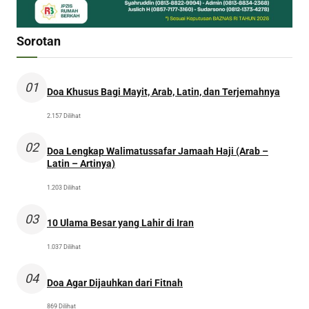
Sorotan
01
Doa Khusus Bagi Mayit, Arab, Latin, dan Terjemahnya
2.157 Dilihat
02
Doa Lengkap Walimatussafar Jamaah Haji (Arab –
Latin – Artinya)
1.203 Dilihat
03
10 Ulama Besar yang Lahir di Iran
1.037 Dilihat
04
Doa Agar Dijauhkan dari Fitnah
869 Dilihat