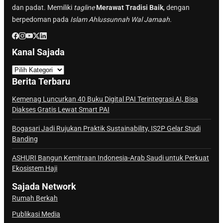
dan padat. Memiliki
tagline
Merawat Tradisi Baik
, dengan
berpedoman pada
Islam Ahlussunnah Wal Jamaah.
Kanal Sajada
K
a
Berita Terbaru
n
a
Kemenag Luncurkan 40 Buku Digital PAI Terintegrasi AI, Bisa
Diakses Gratis Lewat Smart PAI
l
S
Bogasari Jadi Rujukan Praktik Sustainability, IS2P Gelar Studi
a
Banding
j
ASHURI Bangun Kemitraan Indonesia-Arab Saudi untuk Perkuat
a
Ekosistem Haji
d
a
Sajada Network
Rumah Berkah
Publikasi Media