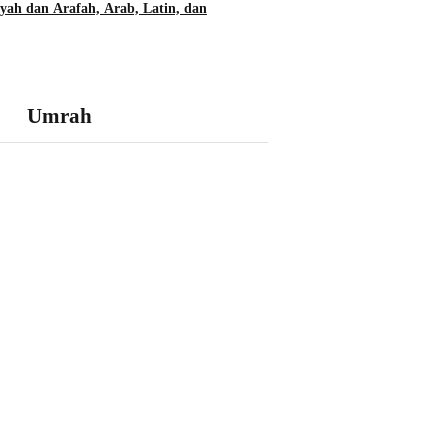
yah dan Arafah, Arab, Latin, dan
Umrah