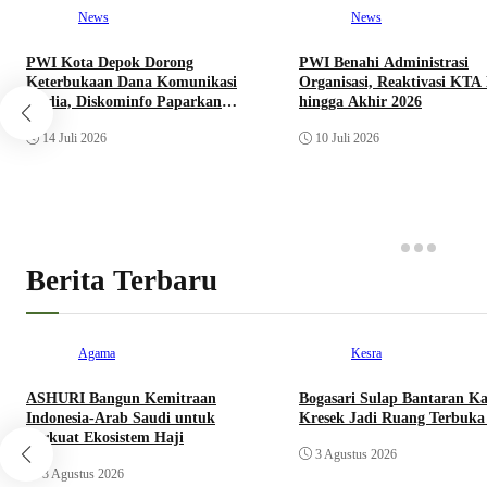
News
News
PWI Kota Depok Dorong
PWI Benahi Administrasi
Keterbukaan Dana Komunikasi
Organisasi, Reaktivasi KTA
Media, Diskominfo Paparkan
hingga Akhir 2026
Realisasi Anggaran
14 Juli 2026
10 Juli 2026
Berita Terbaru
Agama
Kesra
ASHURI Bangun Kemitraan
Bogasari Sulap Bantaran Ka
Indonesia-Arab Saudi untuk
Kresek Jadi Ruang Terbuka
Perkuat Ekosistem Haji
3 Agustus 2026
3 Agustus 2026