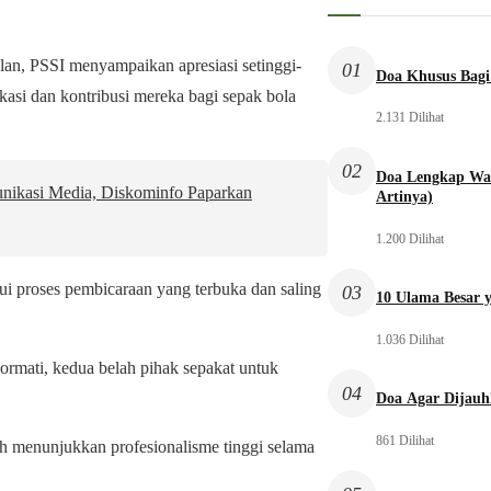
ulan, PSSI menyampaikan apresiasi setinggi-
01
Doa Khusus Bagi
ikasi dan kontribusi mereka bagi sepak bola
2.131 Dilihat
02
Doa Lengkap Wal
ikasi Media, Diskominfo Paparkan
Artinya)
1.200 Dilihat
lui proses pembicaraan yang terbuka dan saling
03
10 Ulama Besar y
1.036 Dilihat
ormati, kedua belah pihak sepakat untuk
04
Doa Agar Dijauh
861 Dilihat
h menunjukkan profesionalisme tinggi selama