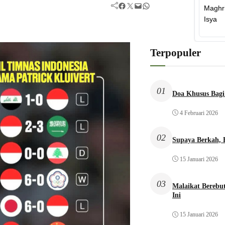
Facebook
Twitter
Mail
WhatsApp
Terpopuler
01
Doa Khusus Bagi
4 Februari 2026
02
Supaya Berkah,
15 Januari 2026
03
Malaikat Bereb
Ini
15 Januari 2026