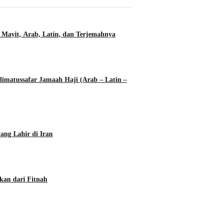
 Mayit, Arab, Latin, dan Terjemahnya
imatussafar Jamaah Haji (Arab – Latin –
ang Lahir di Iran
kan dari Fitnah