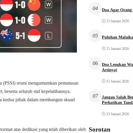
04
Doa Agar Orang 
15 Januari 2026
05
Puluhan Malaika
15 Januari 2026
06
Doa Lengkap Wal
Artinya)
15 Januari 2026
ia (PSSI) resmi mengumumkan pemutusan
, beserta seluruh staf kepelatihannya.
07
Jangan Salah Be
tara kedua pihak dalam membangun skuad
Perhatikan Tand
15 Januari 2026
Sorotan
ormat atas dedikasi yang telah diberikan oleh