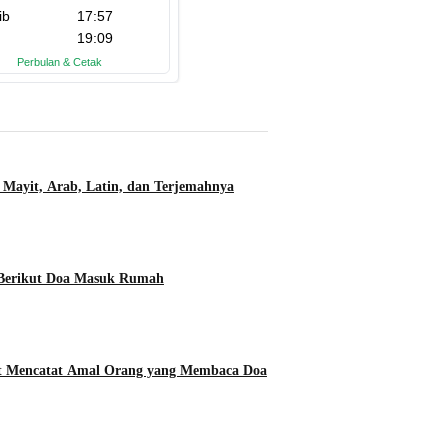
 Mayit, Arab, Latin, dan Terjemahnya
 Berikut Doa Masuk Rumah
ut Mencatat Amal Orang yang Membaca Doa