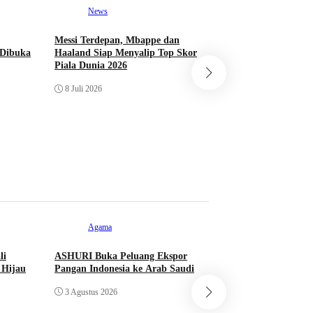
News
Messi Terdepan, Mbappe dan
News
 Dibuka
Haaland Siap Menyalip Top Skor
Piala Dunia 2026
Lebih Kecil dari D
8 Juli 2026
Ukir Sejarah di Pi
dan Lolos ke Babak
27 Juni 2026
Agama
li
ASHURI Buka Peluang Ekspor
 Hijau
Pangan Indonesia ke Arab Saudi
Pustaka
3 Agustus 2026
Lebih dari 5,5 Jut