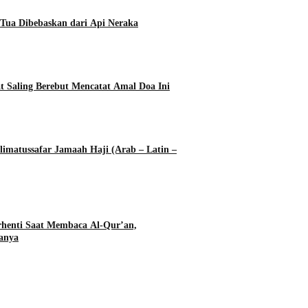
Tua Dibebaskan dari Api Neraka
t Saling Berebut Mencatat Amal Doa Ini
imatussafar Jamaah Haji (Arab – Latin –
rhenti Saat Membaca Al-Qur’an,
anya