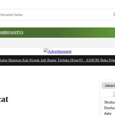
AH
DOA
SITUS
p Bantaran Kali Kresek Jadi Ruang Terbuka Hijau
|
#3 -
ASHURI Buka Peluang E
cat