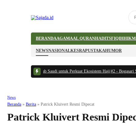
BERANDA
AGAMA
AL QURAN
HADITS
FIQIH
HIKM
NEWS
NASIONAL
KESRA
PUSTAKA
HUMOR
raan Indonesia-Arab Saudi untuk Perkuat Ekosistem Haji
|
#2 -
Bogasari Sula
News
Beranda
»
Berita
»
Patrick Kluivert Resmi Dipecat
Patrick Kluivert Resmi Dipe