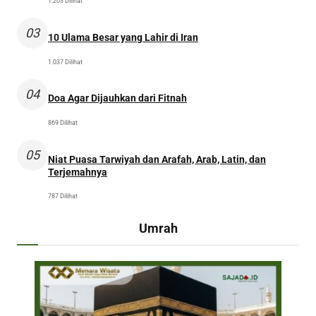
1.203 Dilihat
03
10 Ulama Besar yang Lahir di Iran
1.037 Dilihat
04
Doa Agar Dijauhkan dari Fitnah
869 Dilihat
05
Niat Puasa Tarwiyah dan Arafah, Arab, Latin, dan
Terjemahnya
787 Dilihat
Umrah