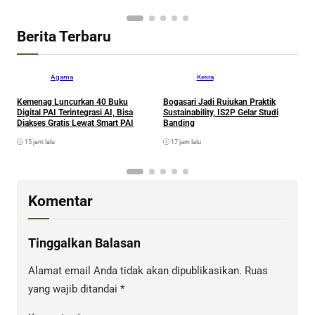
Berita Terbaru
Agama
Kesra
Kemenag Luncurkan 40 Buku
Bogasari Jadi Rujukan Praktik
A
Digital PAI Terintegrasi AI, Bisa
Sustainability, IS2P Gelar Studi
I
Diakses Gratis Lewat Smart PAI
Banding
P
15 jam lalu
17 jam lalu
Komentar
Tinggalkan Balasan
Alamat email Anda tidak akan dipublikasikan.
Ruas
yang wajib ditandai
*