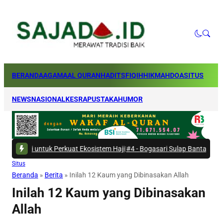
BERANDA
AGAMA
AL QURAN
HADITS
FIQIH
HIKMAH
DOA
SITUS
NEWS
NASIONAL
KESRA
PUSTAKA
HUMOR
i untuk Perkuat Ekosistem Haji
|
#4 -
Bogasari Sulap Bantaran Kali Krese
Situs
Beranda
»
Berita
»
Inilah 12 Kaum yang Dibinasakan Allah
Inilah 12 Kaum yang Dibinasakan
Allah