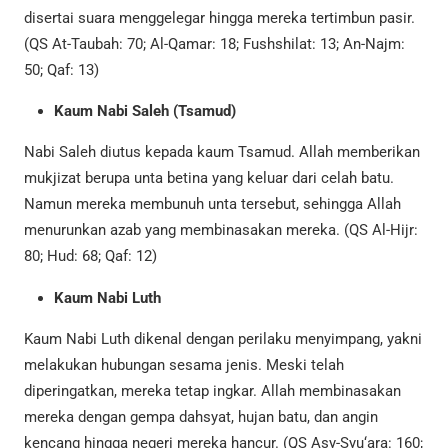
disertai suara menggelegar hingga mereka tertimbun pasir.
(QS At-Taubah: 70; Al-Qamar: 18; Fushshilat: 13; An-Najm:
50; Qaf: 13)
Kaum Nabi Saleh (Tsamud)
Nabi Saleh diutus kepada kaum Tsamud. Allah memberikan
mukjizat berupa unta betina yang keluar dari celah batu.
Namun mereka membunuh unta tersebut, sehingga Allah
menurunkan azab yang membinasakan mereka. (QS Al-Hijr:
80; Hud: 68; Qaf: 12)
Kaum Nabi Luth
Kaum Nabi Luth dikenal dengan perilaku menyimpang, yakni
melakukan hubungan sesama jenis. Meski telah
diperingatkan, mereka tetap ingkar. Allah membinasakan
mereka dengan gempa dahsyat, hujan batu, dan angin
kencang hingga negeri mereka hancur. (QS Asy-Syu‘ara: 160;