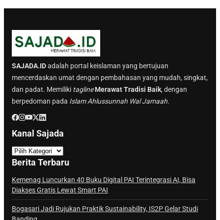
SAJADA.ID
adalah portal keislaman yang bertujuan
mencerdaskan umat dengan pembahasan yang mudah, singkat,
dan padat. Memiliki
tagline
Merawat Tradisi Baik
, dengan
berpedoman pada
Islam Ahlussunnah Wal Jamaah.
Kanal Sajada
K
a
Berita Terbaru
n
a
Kemenag Luncurkan 40 Buku Digital PAI Terintegrasi AI, Bisa
Diakses Gratis Lewat Smart PAI
l
S
Bogasari Jadi Rujukan Praktik Sustainability, IS2P Gelar Studi
a
Banding