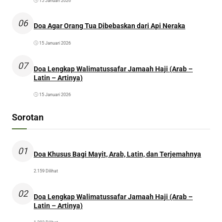
15 Januari 2026
06
Doa Agar Orang Tua Dibebaskan dari Api Neraka
15 Januari 2026
07
Doa Lengkap Walimatussafar Jamaah Haji (Arab –
Latin – Artinya)
15 Januari 2026
Sorotan
01
Doa Khusus Bagi Mayit, Arab, Latin, dan Terjemahnya
2.159 Dilihat
02
Doa Lengkap Walimatussafar Jamaah Haji (Arab –
Latin – Artinya)