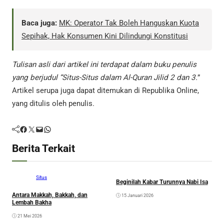
Baca juga:
MK: Operator Tak Boleh Hanguskan Kuota
Sepihak, Hak Konsumen Kini Dilindungi Konstitusi
Tulisan asli dari artikel ini terdapat dalam buku penulis
yang berjudul “Situs-Situs dalam Al-Quran Jilid 2 dan 3.
”
Artikel serupa juga dapat ditemukan di Republika Online,
yang ditulis oleh penulis.
Facebook
Twitter
Mail
WhatsApp
Berita Terkait
Situs
Situs
Beginilah Kabar Turunnya Nabi Isa
I
M
Antara Makkah, Bakkah, dan
15 Januari 2026
Lembah Bakha
21 Mei 2026