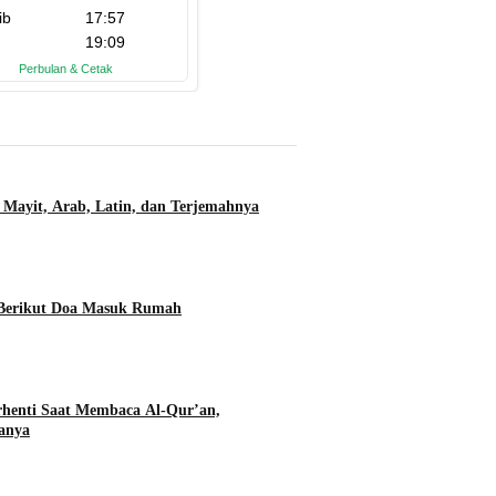
 Mayit, Arab, Latin, dan Terjemahnya
 Berikut Doa Masuk Rumah
rhenti Saat Membaca Al-Qur’an,
anya