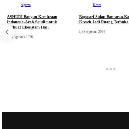
Agama
Kesra
ASHURI Bangun Kemitraan
Bogasari Sulap Bantaran Ka
Indonesia-Arab Saudi untuk
Kresek Jadi Ruang Terbuka
Perkuat Ekosistem Haji
3 Agustus 2026
3 Agustus 2026