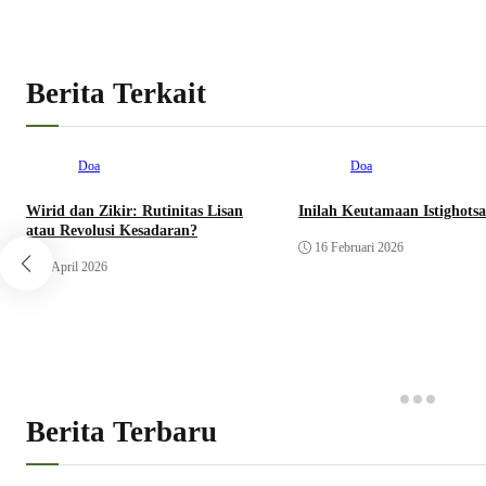
Berita Terkait
Doa
Doa
Wirid dan Zikir: Rutinitas Lisan
Inilah Keutamaan Istighots
atau Revolusi Kesadaran?
16 Februari 2026
6 April 2026
Berita Terbaru