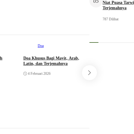
05
Niat Puasa Tarwi
Terjemahnya
787 Dilihat
Doa
ah
Doa Khusus Bagi Mayit, Arab,
Latin, dan Terjemahnya
Doa
4 Februari 2026
Doa Mau Belajar d
Pelajaran
15 Januari 2026