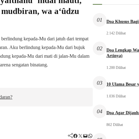
yaithânu ‘indal mauti,
a mudbiran, wa a‘ûdzu
01
Doa Khusus Bagi
2.142 Dilihat
 berlindung kepada-Mu dari jatuh dari tempat
aran. Aku berlindung kepada-Mu dari bujuk
02
Doa Lengkap Wal
Artinya)
lindung kepada-Mu dari mati di jalan-Mu dalam
arena sengatan binatang.
1.200 Dilihat
03
10 Ulama Besar y
1.036 Dilihat
adaran?
04
Doa Agar Dijauh
862 Dilihat
Facebook
Twitter
Mail
WhatsApp