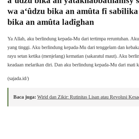
a‘ûdzu bika an yatakhabbathanîsy s
wa a‘ûdzu bika an amûta fî sabîlik
bika an amûta ladîghan
Ya Allah, aku berlindung kepada-Mu dari tertimpa reruntuhan. Aku
yang tinggi. Aku berlindung kepada-Mu dari tenggelam dan kebak
rayu setan ketika (menjelang) kematian (sakaratul maut). Aku ber
keadaan melarikan diri. Dan aku berlindung kepada-Mu dari mati k
(sajada.id/)
Baca juga:
Wirid dan Zikir: Rutinitas Lisan atau Revolusi Kes