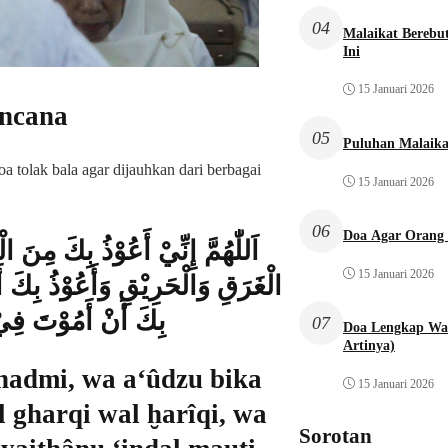
04
Malaikat Bereb
Ini
15 Januari 2026
encana
05
Puluhan Malaika
a tolak bala agar dijauhkan dari berbagai
15 Januari 2026
06
Doa Agar Orang 
اَللّٰهُمَّ إِنِّيْ أَعُوْذُ بِكَ مِنَ ا
15 Januari 2026
الْغَرَقِ وَالْحَرِيْقِ وَأَعُوْذُ بِكَ 
بِكَ أَنْ أَمُوْتَ فِيْ 
07
Doa Lengkap Wal
Artinya)
hadmi, wa a‘ûdzu bika
15 Januari 2026
l gharqi wal ḫarîqi, wa
Sorotan