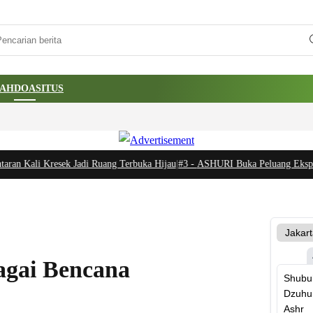
AH
DOA
SITUS
an Kali Kresek Jadi Ruang Terbuka Hijau
|
#3 -
ASHURI Buka Peluang Ekspor P
agai Bencana