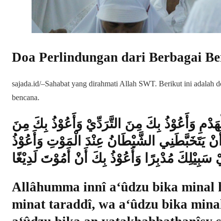
Doa Perlindungan dari Berbagai B
sajada.id/–Sahabat yang dirahmati Allah SWT. Berikut ini adalah do
bencana.
لْهَدْمِ وَأَعُوْذُ بِكَ مِنَ التَّرَدِّيْ وَأَعُوْذُ بِكَ مِنَ
أَنْ يَتَخَبَّطَنِي الشَّيْطَانُ عِنْدَ الْمَوْتِ وَأَعُوْذُ
سَبِيْلِكَ مُدْبِرًا وَأَعُوْذُ بِكَ أَنْ أَمُوْتَ لَدِيْغًا
Allâhumma innî a‘ûdzu bika minal 
minat taraddî, wa a‘ûdzu bika mina