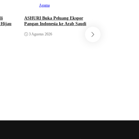
Agama
li
ASHURI Buka Peluang Ekspor
 Hijau
Pangan Indonesia ke Arab Saudi
Pustaka
3 Agustus 2026
Lebih dari 5,5 Jut
Bermutu Dikirim u
Literasi Anak Indo
1 Agustus 2026