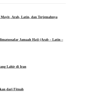
 Mayit, Arab, Latin, dan Terjemahnya
imatussafar Jamaah Haji (Arab – Latin –
ang Lahir di Iran
kan dari Fitnah