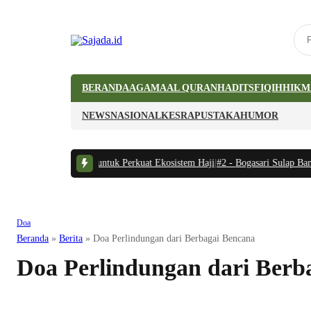
BERANDA
AGAMA
AL QURAN
HADITS
FIQIH
HIKM
NEWS
NASIONAL
KESRA
PUSTAKA
HUMOR
onesia-Arab Saudi untuk Perkuat Ekosistem Haji
|
#2 -
Bogasari Sulap Bantar
Doa
Beranda
»
Berita
»
Doa Perlindungan dari Berbagai Bencana
Doa Perlindungan dari Berb