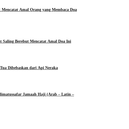
ut Mencatat Amal Orang yang Membaca Doa
t Saling Berebut Mencatat Amal Doa Ini
Tua Dibebaskan dari Api Neraka
imatussafar Jamaah Haji (Arab – Latin –