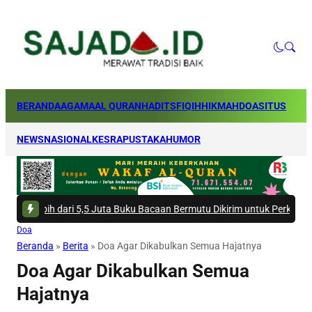
BERANDA
AGAMA
AL QURAN
HADITS
FIQIH
HIKMAH
DOA
SITUS
NEWS
NASIONAL
KESRA
PUSTAKA
HUMOR
ih dari 5,5 Juta Buku Bacaan Bermutu Dikirim untuk Perkuat Literasi An
Doa
Beranda
»
Berita
»
Doa Agar Dikabulkan Semua Hajatnya
Doa Agar Dikabulkan Semua
Hajatnya