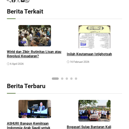
Berita Terkait
Doa
Doa
D
Wirid dan Zikir: Rutinitas Lisan atau
d
Inilah Keutamaan Istighotsah
Revolusi Kesadaran?
16 Februari 2026
6 April 2026
Berita Terbaru
Agama
Kesra
A
ASHURI Bangun Kemitraan
Bogasari Sulap Bantaran Kali
P
Indonesia-Arab Saudi untuk