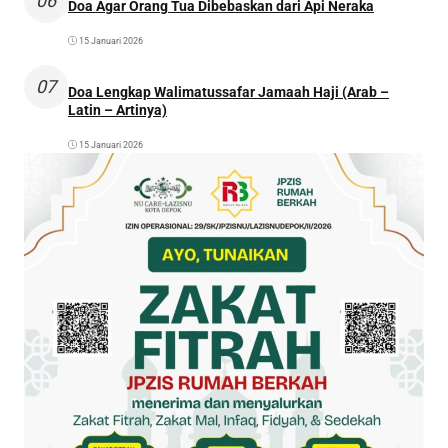
06
Doa Agar Orang Tua Dibebaskan dari Api Neraka
15 Januari 2026
07
Doa Lengkap Walimatussafar Jamaah Haji (Arab –
Latin – Artinya)
15 Januari 2026