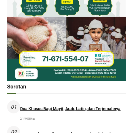
Sorotan
01
Doa Khusus Bagi Mayit, Arab, Latin, dan Terjemahnya
2.149 Dilihat
02