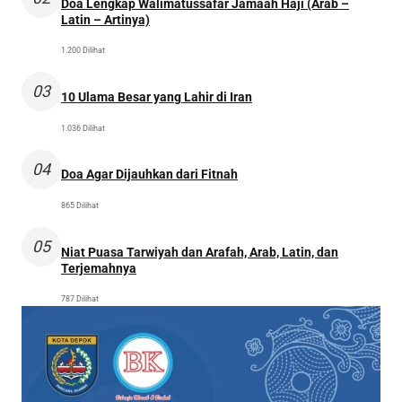
Doa Lengkap Walimatussafar Jamaah Haji (Arab –
Latin – Artinya)
1.200 Dilihat
03
10 Ulama Besar yang Lahir di Iran
1.036 Dilihat
04
Doa Agar Dijauhkan dari Fitnah
865 Dilihat
05
Niat Puasa Tarwiyah dan Arafah, Arab, Latin, dan
Terjemahnya
787 Dilihat