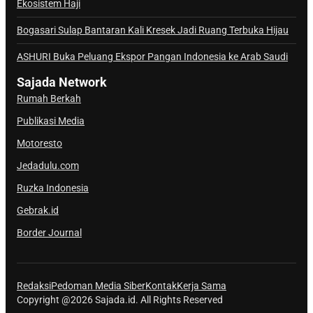
Ekosistem Haji
l
S
Bogasari Sulap Bantaran Kali Kresek Jadi Ruang Terbuka Hijau
a
j
ASHURI Buka Peluang Ekspor Pangan Indonesia ke Arab Saudi
a
Sajada Network
d
Rumah Berkah
a
Publikasi Media
Motoresto
Jedadulu.com
Ruzka Indonesia
Gebrak.id
Border Journal
Redaksi
Pedoman Media Siber
Kontak
Kerja Sama
Copyright @2026 Sajada.id. All Rights Reserved