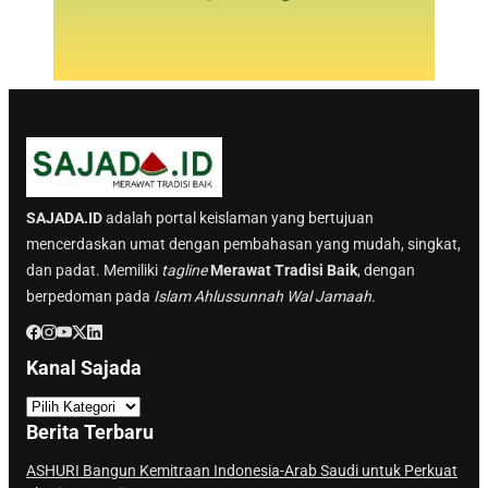
SAJADA.ID
adalah portal keislaman yang bertujuan
mencerdaskan umat dengan pembahasan yang mudah, singkat,
dan padat. Memiliki
tagline
Merawat Tradisi Baik
, dengan
berpedoman pada
Islam Ahlussunnah Wal Jamaah.
Kanal Sajada
K
a
Berita Terbaru
n
a
ASHURI Bangun Kemitraan Indonesia-Arab Saudi untuk Perkuat