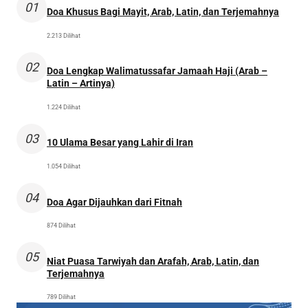
01
Doa Khusus Bagi Mayit, Arab, Latin, dan Terjemahnya
2.213 Dilihat
02
Doa Lengkap Walimatussafar Jamaah Haji (Arab –
Latin – Artinya)
1.224 Dilihat
03
10 Ulama Besar yang Lahir di Iran
1.054 Dilihat
04
Doa Agar Dijauhkan dari Fitnah
874 Dilihat
05
Niat Puasa Tarwiyah dan Arafah, Arab, Latin, dan
Terjemahnya
789 Dilihat