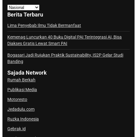
K
a
Berita Terbaru
n
a
Lima Penyebab Ilmu Tidak Bermanfaat
l
Kemenag Luncurkan 40 Buku Digital PAI Terintegrasi AI, Bisa
S
Diakses Gratis Lewat Smart PAI
a
j
Bogasari Jadi Rujukan Praktik Sustainability, IS2P Gelar Studi
Banding
a
d
Sajada Network
a
Rumah Berkah
Publikasi Media
Motoresto
Jedadulu.com
Ruzka Indonesia
Gebrak.id