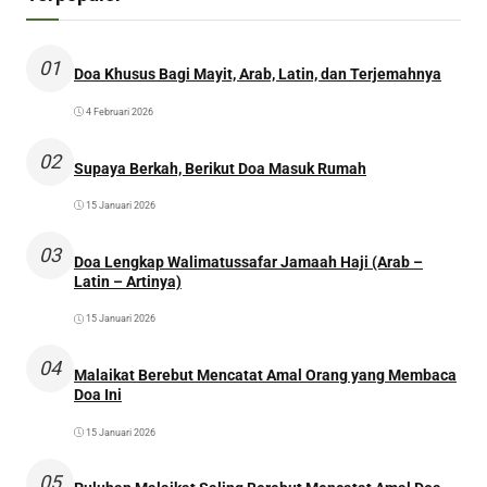
01
Doa Khusus Bagi Mayit, Arab, Latin, dan Terjemahnya
4 Februari 2026
02
Supaya Berkah, Berikut Doa Masuk Rumah
15 Januari 2026
03
Doa Lengkap Walimatussafar Jamaah Haji (Arab –
Latin – Artinya)
15 Januari 2026
04
Malaikat Berebut Mencatat Amal Orang yang Membaca
Doa Ini
15 Januari 2026
05