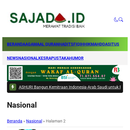
BERANDA
AGAMA
AL QURAN
HADITS
FIQIH
HIKMAH
DOA
SITUS
NEWS
NASIONAL
KESRA
PUSTAKA
HUMOR
ASHURI Bangun Kemitraan Indonesia-Arab Saudi untuk Perkuat Ekosiste
Nasional
Beranda
»
Nasional
»
Halaman 2