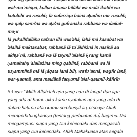
wal-mu`minụn, kullun āmana billāhi wa malā`ikatihī wa
kutubihī wa rusulih, lā nufarriqu baina aḥadim mir rusulih,
wa qālụ sami'nā wa aṭa'nā gufrānaka rabbanā wa ilaikal-
maṣīr
lā yukallifullāhu nafsan illā wus'ahā, lahā mā kasabat wa
'alaihā maktasabat, rabbanā lā tu`ākhiżnā in nasīnā au
akhṭa`nā, rabbanā wa lā taḥmil 'alainā iṣrang kamā
ḥamaltahụ 'alallażīna ming qablinā, rabbanā wa lā
tuḥammilnā mā lā ṭāqata lanā bih, wa'fu 'annā, wagfir lanā,
war-ḥamnā, anta maulānā fanṣurnā 'alal-qaumil-kāfirīn
Artinya: "
Milik Allah-lah apa yang ada di langit dan apa
yang ada di bumi. Jika kamu nyatakan apa yang ada di
dalam hatimu atau kamu sembunyikan, niscaya Allah
memperhitungkannya (tentang perbuatan itu) bagimu. Dia
mengampuni siapa yang Dia kehendaki dan mengazab
siapa yang Dia kehendaki. Allah Mahakuasa atas segala