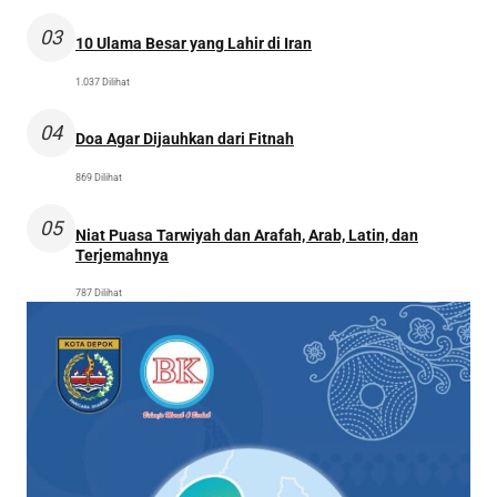
03
10 Ulama Besar yang Lahir di Iran
1.037 Dilihat
04
Doa Agar Dijauhkan dari Fitnah
869 Dilihat
05
Niat Puasa Tarwiyah dan Arafah, Arab, Latin, dan
Terjemahnya
787 Dilihat