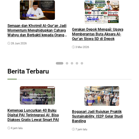
Al Quran
Al Quran
Semaan dan Khotmil Al-Qur’an Jadi
Gerakan Depok Mengaji: Upaya
Momentum Menghidupkan Cahaya
B
Memberantas Buta Aksara Al-
Wahyu dan Berbakti kepada Orang
I
Qur’an Siswa SD di Depok
Tua yang Telah Wafat
J
28 Juni 2026
3 Mei 2026
Berita Terbaru
Agama
Kesra
Kemenag Luncurkan 40 Buku
Bogasari Jadi Rujukan Praktik
A
Digital PAI Terintegrasi AI, Bisa
Sustainability, IS2P Gelar Studi
I
Diakses Gratis Lewat Smart PAI
Banding
P
4 jam lalu
7 jam lalu