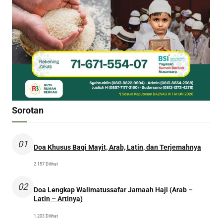
Sorotan
01
Doa Khusus Bagi Mayit, Arab, Latin, dan Terjemahnya
2.157 Dilihat
02
Doa Lengkap Walimatussafar Jamaah Haji (Arab –
Latin – Artinya)
1.203 Dilihat