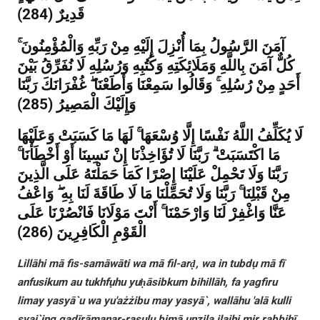
قَدِيرٌ (284)
آمَنَ الرَّسُولُ بِمَا أُنْزِلَ إِلَيْهِ مِنْ رَبِّهِ وَالْمُؤْمِنُونَ ۚ
كُلٌّ آمَنَ بِاللَّهِ وَمَلَائِكَتِهِ وَكُتُبِهِ وَرُسُلِهِ لَا نُفَرِّقُ بَيْنَ
أَحَدٍ مِنْ رُسُلِهِ ۚ وَقَالُوا سَمِعْنَا وَأَطَعْنَا ۖ غُفْرَانَكَ رَبَّنَا
وَإِلَيْكَ الْمَصِيرُ (285)
لَا يُكَلِّفُ اللَّهُ نَفْسًا إِلَّا وُسْعَهَا ۚ لَهَا مَا كَسَبَتْ وَعَلَيْهَا
مَا اكْتَسَبَتْ ۗ رَبَّنَا لَا تُؤَاخِذْنَا إِنْ نَسِينَا أَوْ أَخْطَأْنَا ۚ
رَبَّنَا وَلَا تَحْمِلْ عَلَيْنَا إِصْرًا كَمَا حَمَلْتَهُ عَلَى الَّذِينَ
مِنْ قَبْلِنَا ۚ رَبَّنَا وَلَا تُحَمِّلْنَا مَا لَا طَاقَةَ لَنَا بِهِ ۖ وَاعْفُ
عَنَّا وَاغْفِرْ لَنَا وَارْحَمْنَا ۚ أَنْتَ مَوْلَانَا فَانْصُرْنَا عَلَى
الْقَوْمِ الْكَافِرِينَ (286)
Lillāhi mā fis-samāwāti wa mā fil-arḍ, wa in tubdụ mā fī
anfusikum au tukhfụhu yuḥāsibkum bihillāh, fa yagfiru
limay yasyā`u wa yu'ażżibu may yasyā`, wallāhu 'alā kulli
syai`ing qadīr
āmanar-rasụlu bimā unzila ilaihi mir rabbihī