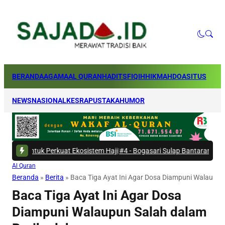
BERANDA
AGAMA
AL QURAN
HADITS
FIQIH
HIKMAH
DOA
SITUS
NEWS
NASIONAL
KESRA
PUSTAKA
HUMOR
 Perkuat Ekosistem Haji
|
#4 -
Bogasari Sulap Bantaran Kali Kresek Jadi
Al Quran
Beranda
»
Berita
»
Baca Tiga Ayat Ini Agar Dosa Diampuni Walaupun
Baca Tiga Ayat Ini Agar Dosa
Diampuni Walaupun Salah dalam