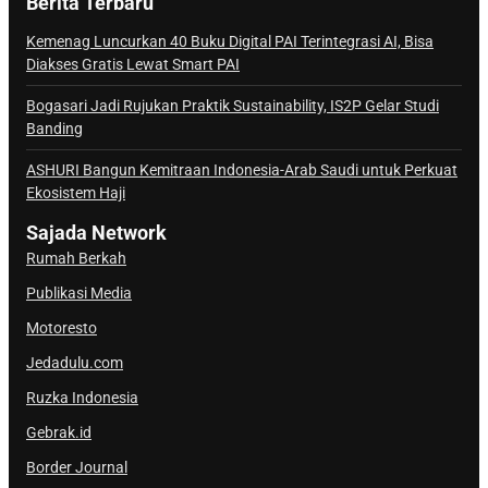
Berita Terbaru
n
a
Kemenag Luncurkan 40 Buku Digital PAI Terintegrasi AI, Bisa
Diakses Gratis Lewat Smart PAI
l
S
Bogasari Jadi Rujukan Praktik Sustainability, IS2P Gelar Studi
a
Banding
j
ASHURI Bangun Kemitraan Indonesia-Arab Saudi untuk Perkuat
a
Ekosistem Haji
d
a
Sajada Network
Rumah Berkah
Publikasi Media
Motoresto
Jedadulu.com
Ruzka Indonesia
Gebrak.id
Border Journal