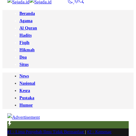
Beranda
Agama
Al Quran
Hadits
Fiqih
Hikmah
Doa
Situs
News
Nasional
Kesra
Pustaka
Humor
#1 -
Lima Penyebab Ilmu Tidak Bermanfaat
|
#2 -
Kemenag