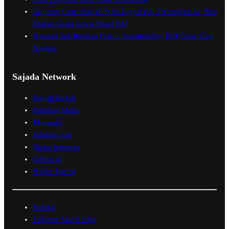
l
Kemenag Luncurkan 40 Buku Digital PAI Terintegrasi AI, Bisa
S
Diakses Gratis Lewat Smart PAI
a
Bogasari Jadi Rujukan Praktik Sustainability, IS2P Gelar Studi
j
Banding
a
d
Sajada Network
a
Rumah Berkah
Publikasi Media
Motoresto
Jedadulu.com
Ruzka Indonesia
Gebrak.id
Border Journal
Redaksi
Pedoman Media Siber