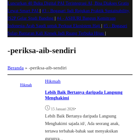
Luncurkan 40 Buku Digital PAI Terintegrasi AI, Bisa Diakses Gratis
Lewat Smart PAI
|
#3 -
Bogasari Jadi Rujukan Praktik Sustainability,
IS2P Gelar Studi Banding
|
#4 -
ASHURI Bangun Kemitraan
Indonesia-Arab Saudi untuk Perkuat Ekosistem Haji
|
#5 -
Bogasari
Sulap Bantaran Kali Kresek Jadi Ruang Terbuka Hijau
|
-periksa-aib-sendiri
Beranda
»
-periksa-aib-sendiri
Hikmah
Hikmah
Lebih Baik Bertanya daripada Langsung
Menghakimi
•
15 Januari 2026
Lebih Baik Bertanya daripada Langsung
Menghakimi sajada.id/, Ada seorang anak,
tertawa terbahak-bahak saat menyaksikan
gurunya...