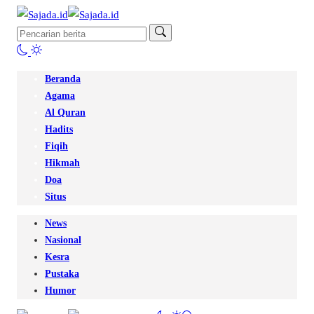
Beranda
Agama
Al Quran
Hadits
Fiqih
Hikmah
Doa
Situs
News
Nasional
Kesra
Pustaka
Humor