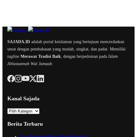
SAJADA.ID
adalah portal keislaman yang bertujuan mencerdaskan
umat dengan pembahasan yang mudah, singkat, dan padat. Memiliki
tagline
Merawat Tradisi Baik
, dengan berpedoman pada
Islam
Ahlussunnah Wal Jamaah.
Kanal Sajada
K
a
Berita Terbaru
n
a
Lima Penyebab Ilmu Tidak Bermanfaat