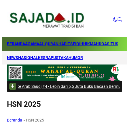
BERANDA
AGAMA
AL QURAN
HADITS
FIQIH
HIKMAH
DOA
SITUS
NEWS
NASIONAL
KESRA
PUSTAKA
HUMOR
 Arab Saudi
|
#4 -
Lebih dari 5,5 Juta Buku Bacaan Bermutu Dikirim untuk 
HSN 2025
Beranda
»
HSN 2025