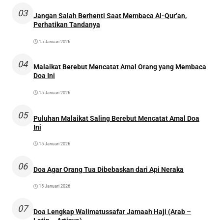
03
Jangan Salah Berhenti Saat Membaca Al-Qur’an,
Perhatikan Tandanya
15 Januari 2026
04
Malaikat Berebut Mencatat Amal Orang yang Membaca
Doa Ini
15 Januari 2026
05
Puluhan Malaikat Saling Berebut Mencatat Amal Doa
Ini
15 Januari 2026
06
Doa Agar Orang Tua Dibebaskan dari Api Neraka
15 Januari 2026
07
Doa Lengkap Walimatussafar Jamaah Haji (Arab –