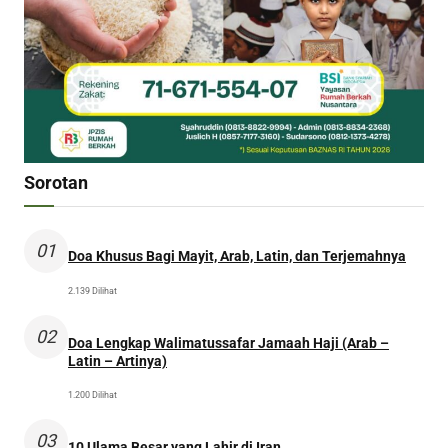
Sorotan
01
Doa Khusus Bagi Mayit, Arab, Latin, dan Terjemahnya
2.139 Dilihat
02
Doa Lengkap Walimatussafar Jamaah Haji (Arab –
Latin – Artinya)
1.200 Dilihat
03
10 Ulama Besar yang Lahir di Iran