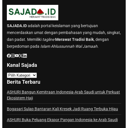
SAJADA.ID
adalah portal keislaman yang bertujuan
mencerdaskan umat dengan pembahasan yang mudah, singkat,
dan padat. Memiliki
tagline
Merawat Tradisi Baik
, dengan
berpedoman pada
Islam Ahlussunnah Wal Jamaah.
Kanal Sajada
K
a
Berita Terbaru
n
a
ASHURI Bangun Kemitraan Indonesia-Arab Saudi untuk Perkuat
Ekosistem Haji
l
S
Bogasari Sulap Bantaran Kali Kresek Jadi Ruang Terbuka Hijau
a
j
ASHURI Buka Peluang Ekspor Pangan Indonesia ke Arab Saudi
a