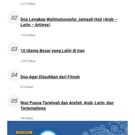
2.217 Dilihat
02
Doa Lengkap Walimatussafar Jamaah Haji (Arab –
Latin – Artinya)
1.225 Dilihat
03
10 Ulama Besar yang Lahir di Iran
1.055 Dilihat
04
Doa Agar Dijauhkan dari Fitnah
874 Dilihat
05
Niat Puasa Tarwiyah dan Arafah, Arab, Latin, dan
Terjemahnya
789 Dilihat