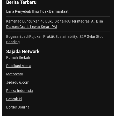
Berita Terbaru
n
a
Lima Penyebab Ilmu Tidak Bermanfaat
l
Kemenag Luncurkan 40 Buku Digital PAI Terintegrasi AI, Bisa
S
Diakses Gratis Lewat Smart PAI
a
j
Bogasari Jadi Rujukan Praktik Sustainability, IS2P Gelar Studi
Banding
a
d
Sajada Network
a
Rumah Berkah
Publikasi Media
Motoresto
Jedadulu.com
Ruzka Indonesia
Gebrak.id
Border Journal