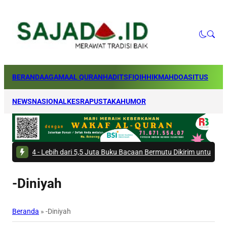
BERANDA
AGAMA
AL QURAN
HADITS
FIQIH
HIKMAH
DOA
SITUS
NEWS
NASIONAL
KESRA
PUSTAKA
HUMOR
 -
Lebih dari 5,5 Juta Buku Bacaan Bermutu Dikirim untuk Perkuat Litera
-Diniyah
Beranda
»
-Diniyah