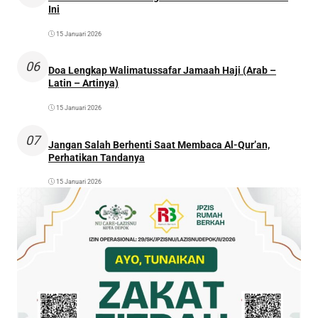
Ini
15 Januari 2026
06
Doa Lengkap Walimatussafar Jamaah Haji (Arab –
Latin – Artinya)
15 Januari 2026
07
Jangan Salah Berhenti Saat Membaca Al-Qur’an,
Perhatikan Tandanya
15 Januari 2026