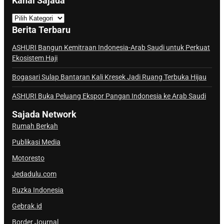
Kanal Sajada
K
a
Berita Terbaru
n
a
ASHURI Bangun Kemitraan Indonesia-Arab Saudi untuk Perkuat
Ekosistem Haji
l
S
Bogasari Sulap Bantaran Kali Kresek Jadi Ruang Terbuka Hijau
a
j
ASHURI Buka Peluang Ekspor Pangan Indonesia ke Arab Saudi
a
Sajada Network
d
Rumah Berkah
a
Publikasi Media
Motoresto
Jedadulu.com
Ruzka Indonesia
Gebrak.id
Border Journal