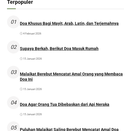
Terpopuler
01
Doa Khusus Bagi Mayit, Arab, Latin, dan Terjemahnya
4 Februari 2026
02
Supaya Berkah, Berikut Doa Masuk Rumah
15 Januari 2026
03
Malaikat Berebut Mencatat Amal Orang yang Membaca
Doa Ini
15 Januari 2026
04
Doa Agar Orang Tua Dibebaskan dari Api Neraka
15 Januari 2026
05
Puluhan Malaikat Saling Berebut Mencatat Amal Doa