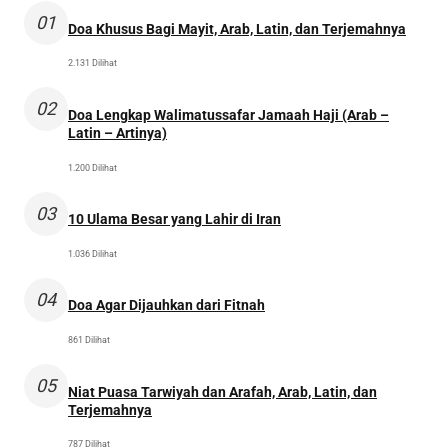
01
Doa Khusus Bagi Mayit, Arab, Latin, dan Terjemahnya
2.131 Dilihat
02
Doa Lengkap Walimatussafar Jamaah Haji (Arab –
Latin – Artinya)
1.200 Dilihat
03
10 Ulama Besar yang Lahir di Iran
1.036 Dilihat
04
Doa Agar Dijauhkan dari Fitnah
861 Dilihat
05
Niat Puasa Tarwiyah dan Arafah, Arab, Latin, dan
Terjemahnya
787 Dilihat