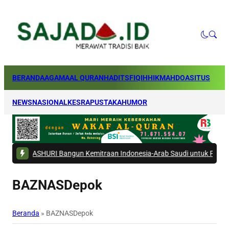
BERANDA
AGAMA
AL QURAN
HADITS
FIQIH
HIKMAH
DOA
SITUS
NEWS
NASIONAL
KESRA
PUSTAKA
HUMOR
ASHURI Bangun Kemitraan Indonesia-Arab Saudi untuk Perkuat Ekosiste
BAZNASDepok
Beranda
»
BAZNASDepok