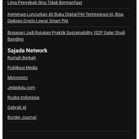
a
Lima Penyebab Ilmu Tidak Bermanfaat
l
Kemenag Luncurkan 40 Buku Digital PAI Terintegrasi AI, Bisa
S
Diakses Gratis Lewat Smart PAI
a
j
Bogasari Jadi Rujukan Praktik Sustainability, IS2P Gelar Studi
Banding
a
d
Sajada Network
a
Rumah Berkah
Publikasi Media
Motoresto
Jedadulu.com
Ruzka Indonesia
Gebrak.id
Border Journal