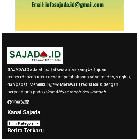
SAJADA.ID
adalah portal keislaman yang bertujuan
mencerdaskan umat dengan pembahasan yang mudah, singkat,
dan padat. Memiliki
tagline
Merawat Tradisi Baik
, dengan
berpedoman pada
Islam Ahlussunnah Wal Jamaah.
Kanal Sajada
K
a
Berita Terbaru
n