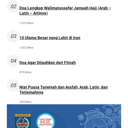
02
Doa Lengkap Walimatussafar Jamaah Haji (Arab –
Latin – Artinya)
1.223 Dilihat
03
10 Ulama Besar yang Lahir di Iran
1.052 Dilihat
04
Doa Agar Dijauhkan dari Fitnah
874 Dilihat
05
Niat Puasa Tarwiyah dan Arafah, Arab, Latin, dan
Terjemahnya
789 Dilihat