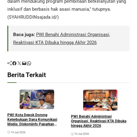
dalam mendukung program pembinaan berkelanjutan yang
inklusif dan berbasis hak asasi manusia," tutupnya.
(SYAHRUDDINsajada.id/)
Baca juga:
PWI Benahi Administrasi Organisasi,
Reaktivasi KTA Dibuka hingga Akhir 2026
Facebook
Twitter
Mail
WhatsApp
Berita Terkait
News
News
M
PWI Kota Depok Dorong
PWI Benahi Administrasi
H
Keterbukaan Dana Komunikasi
Organisasi, Reaktivasi KTA Dibuka
P
Media, Diskominfo Paparkan
hingga Akhir 2026
Realisasi Anggaran
14 Juli 2026
10 Juli 2026