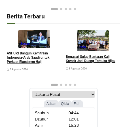
Berita Terbaru
Agama
Kesra
A
ASHURI Bangun Kemitraan
Bogasari Sulap Bantaran Kali
P
Indonesia-Arab Saudi untuk
Kresek Jadi Ruang Terbuka Hijau
Perkuat Ekosistem Haji
3 Agustus 2026
3 Agustus 2026