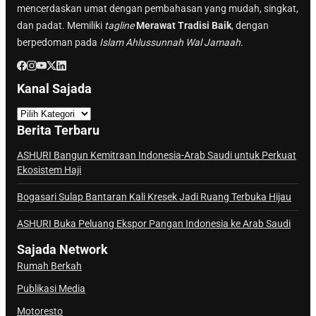
mencerdaskan umat dengan pembahasan yang mudah, singkat,
dan padat. Memiliki
tagline
Merawat Tradisi Baik
, dengan
berpedoman pada
Islam Ahlussunnah Wal Jamaah.
Kanal Sajada
K
a
Berita Terbaru
n
a
ASHURI Bangun Kemitraan Indonesia-Arab Saudi untuk Perkuat
Ekosistem Haji
l
S
Bogasari Sulap Bantaran Kali Kresek Jadi Ruang Terbuka Hijau
a
j
ASHURI Buka Peluang Ekspor Pangan Indonesia ke Arab Saudi
a
Sajada Network
d
Rumah Berkah
a
Publikasi Media
Motoresto