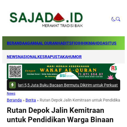
BERANDA
AGAMA
AL QURAN
HADITS
FIQIH
HIKMAH
DOA
SITUS
NEWS
NASIONAL
KESRA
PUSTAKA
HUMOR
h dari 5,5 Juta Buku Bacaan Bermutu Dikirim untuk Perkuat Literasi Ana
News
Beranda
»
Berita
»
Rutan Depok Jalin Kemitraan untuk Pendidikan 
Rutan Depok Jalin Kemitraan
untuk Pendidikan Warga Binaan