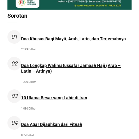
Sorotan
01
Doa Khusus Bagi Mayit, Arab, Latin, dan Terjemahnya
2.149 Dilihat
02
Doa Lengkap Walimatussafar Jamaah Haji (Arab –
Latin – Artinya)
1.200 Dilihat
03
10 Ulama Besar yang Lahir di Iran
1.036 Dilihat
04
Doa Agar Dijauhkan dari Fitnah
865 Dilihat