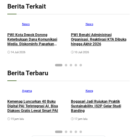
Berita Terkait
News
News
PWI Kota Depok Dorong
PWI Benahi Administrasi
M
Keterbukaan Dana Komunikasi
Organisasi, Reaktivasi KTA Dibuka
H
Media, Diskominfo Paparkan
hingga Akhir 2026
P
Realisasi Anggaran
14 Juli 2026
10 Juli 2026
Berita Terbaru
Agama
Kesra
Kemenag Luncurkan 40 Buku
Bogasari Jadi Rujukan Praktik
A
Digital PAI Terintegrasi AI, Bisa
Sustainability, IS2P Gelar Studi
I
Diakses Gratis Lewat Smart PAI
Banding
P
15 jam lalu
17 jam lalu