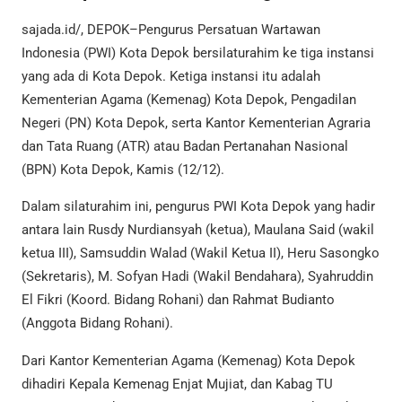
sajada.id/, DEPOK–Pengurus Persatuan Wartawan
Indonesia (PWI) Kota Depok bersilaturahim ke tiga instansi
yang ada di Kota Depok. Ketiga instansi itu adalah
Kementerian Agama (Kemenag) Kota Depok, Pengadilan
Negeri (PN) Kota Depok, serta Kantor Kementerian Agraria
dan Tata Ruang (ATR) atau Badan Pertanahan Nasional
(BPN) Kota Depok, Kamis (12/12).
Dalam silaturahim ini, pengurus PWI Kota Depok yang hadir
antara lain Rusdy Nurdiansyah (ketua), Maulana Said (wakil
ketua III), Samsuddin Walad (Wakil Ketua II), Heru Sasongko
(Sekretaris), M. Sofyan Hadi (Wakil Bendahara), Syahruddin
El Fikri (Koord. Bidang Rohani) dan Rahmat Budianto
(Anggota Bidang Rohani).
Dari Kantor Kementerian Agama (Kemenag) Kota Depok
dihadiri Kepala Kemenag Enjat Mujiat, dan Kabag TU