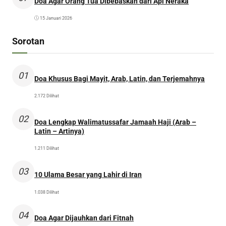
Doa Agar Orang Tua Dibebaskan dari Api Neraka
15 Januari 2026
Sorotan
01
Doa Khusus Bagi Mayit, Arab, Latin, dan Terjemahnya
2.172 Dilihat
02
Doa Lengkap Walimatussafar Jamaah Haji (Arab –
Latin – Artinya)
1.211 Dilihat
03
10 Ulama Besar yang Lahir di Iran
1.038 Dilihat
04
Doa Agar Dijauhkan dari Fitnah