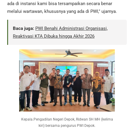
ada di instansi kami bisa tersampaikan secara benar
melalui wartawan, khususnya yang ada di PWI," ujarnya.
Baca juga:
PWI Benahi Administrasi Organisasi,
Reaktivasi KTA Dibuka hingga Akhir 2026
Kepala.Pengadilan Negeri Depok, Ridwan SH MH (kelima
kiri) bersama pengurus PWI Depok.