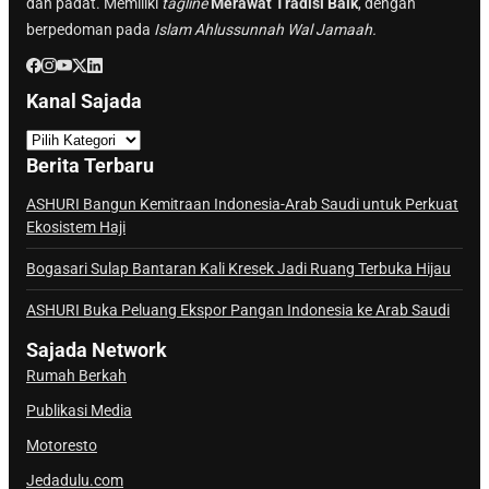
dan padat. Memiliki
tagline
Merawat Tradisi Baik
, dengan
berpedoman pada
Islam Ahlussunnah Wal Jamaah.
Kanal Sajada
K
a
Berita Terbaru
n
a
ASHURI Bangun Kemitraan Indonesia-Arab Saudi untuk Perkuat
Ekosistem Haji
l
S
Bogasari Sulap Bantaran Kali Kresek Jadi Ruang Terbuka Hijau
a
j
ASHURI Buka Peluang Ekspor Pangan Indonesia ke Arab Saudi
a
Sajada Network
d
Rumah Berkah
a
Publikasi Media
Motoresto
Jedadulu.com