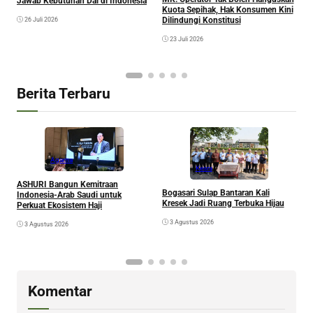
Jawab Kebutuhan Dai di Indonesia
M
Kuota Sepihak, Hak Konsumen Kini
Dilindungi Konstitusi
26 Juli 2026
23 Juli 2026
Berita Terbaru
Agama
Kesra
A
ASHURI Bangun Kemitraan
Bogasari Sulap Bantaran Kali
P
Indonesia-Arab Saudi untuk
Kresek Jadi Ruang Terbuka Hijau
Perkuat Ekosistem Haji
3 Agustus 2026
3 Agustus 2026
Komentar