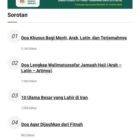
Sorotan
01
Doa Khusus Bagi Mayit, Arab, Latin, dan Terjemahnya
2.140 Dilihat
02
Doa Lengkap Walimatussafar Jamaah Haji (Arab –
Latin – Artinya)
1.200 Dilihat
03
10 Ulama Besar yang Lahir di Iran
1.036 Dilihat
04
Doa Agar Dijauhkan dari Fitnah
862 Dilihat