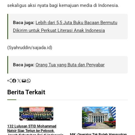
sekaligus aksi nyata bagi kemajuan media di Indonesia.
Baca juga:
Lebih dari 5,5 Juta Buku Bacaan Bermutu
Dikirim untuk Perkuat Literasi Anak Indonesia
(Syahruddin/sajada.id)
Baca juga:
Orang Tua yang Buta dan Penyabar
Facebook
Twitter
Mail
WhatsApp
Berita Terkait
Nasional
Nasional
132 Lulusan STID Mohammad
Natsir Siap Terjun ke Pelosok,
F
MK: Operator Tak Boleh Hanguskan