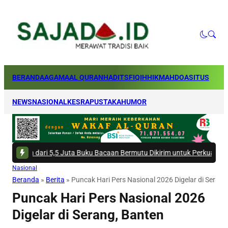
BERANDA
AGAMA
AL QURAN
HADITS
FIQIH
HIKMAH
DOA
SITUS
NEWS
NASIONAL
KESRA
PUSTAKA
HUMOR
 5,5 Juta Buku Bacaan Bermutu Dikirim untuk Perkuat Literasi Anak Indo
Nasional
Beranda
»
Berita
»
Puncak Hari Pers Nasional 2026 Digelar di Serang
Puncak Hari Pers Nasional 2026
Digelar di Serang, Banten