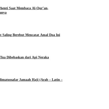
rhenti Saat Membaca Al-Qur’an,
anya
t Saling Berebut Mencatat Amal Doa Ini
Tua Dibebaskan dari Api Neraka
imatussafar Jamaah Haji (Arab – Latin –