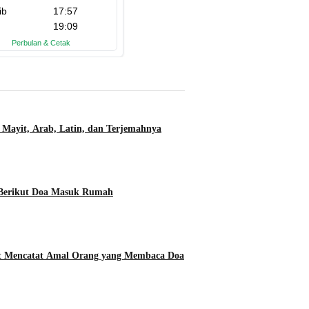
 Mayit, Arab, Latin, dan Terjemahnya
 Berikut Doa Masuk Rumah
ut Mencatat Amal Orang yang Membaca Doa