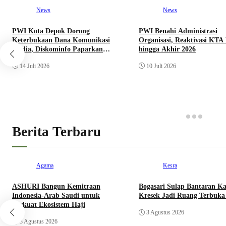
News
News
PWI Kota Depok Dorong
PWI Benahi Administrasi
Keterbukaan Dana Komunikasi
Organisasi, Reaktivasi KTA
Media, Diskominfo Paparkan
hingga Akhir 2026
Realisasi Anggaran
14 Juli 2026
10 Juli 2026
Berita Terbaru
Agama
Kesra
ASHURI Bangun Kemitraan
Bogasari Sulap Bantaran Ka
Indonesia-Arab Saudi untuk
Kresek Jadi Ruang Terbuka
Perkuat Ekosistem Haji
3 Agustus 2026
3 Agustus 2026