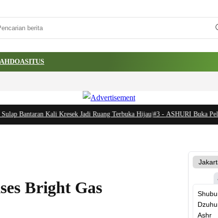
AH
DOA
SITUS
lap Bantaran Kali Kresek Jadi Ruang Terbuka Hijau
|
#3 -
ASHURI Buka Peluang
ses Bright Gas