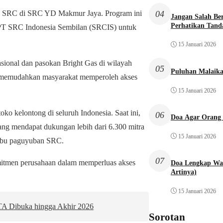
04
Gas SRC di SRC YD Makmur Jaya. Program ini
Jangan Salah Be
Perhatikan Tand
n PT SRC Indonesia Sembilan (SRCIS) untuk
15 Januari 2026
ional dan pasokan Bright Gas di wilayah
05
Puluhan Malaika
n memudahkan masyarakat memperoleh akses
15 Januari 2026
 kelontong di seluruh Indonesia. Saat ini,
06
Doa Agar Orang 
ang mendapat dukungan lebih dari 6.300 mitra
15 Januari 2026
 ribu paguyuban SRC.
07
itmen perusahaan dalam memperluas akses
Doa Lengkap Wal
Artinya)
15 Januari 2026
KTA Dibuka hingga Akhir 2026
Sorotan