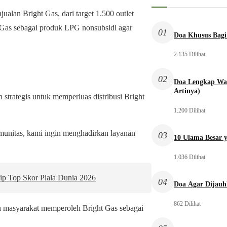
jualan Bright Gas, dari target 1.500 outlet
 Gas sebagai produk LPG nonsubsidi agar
01
Doa Khusus Bagi
2.135 Dilihat
02
Doa Lengkap Wal
Artinya)
strategis untuk memperluas distribusi Bright
1.200 Dilihat
munitas, kami ingin menghadirkan layanan
03
10 Ulama Besar y
1.036 Dilihat
ip Top Skor Piala Dunia 2026
04
Doa Agar Dijauh
862 Dilihat
masyarakat memperoleh Bright Gas sebagai