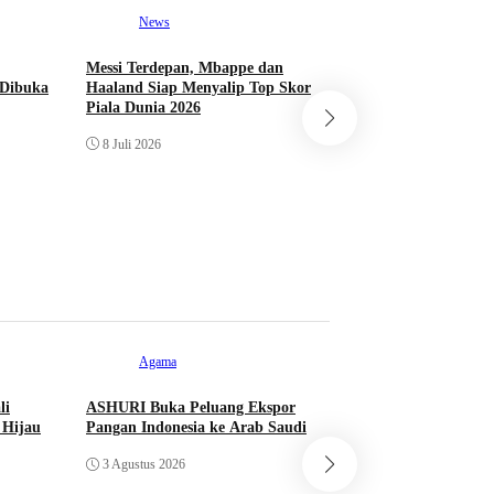
News
Messi Terdepan, Mbappe dan
News
 Dibuka
Haaland Siap Menyalip Top Skor
Piala Dunia 2026
Lebih Kecil dari D
8 Juli 2026
Ukir Sejarah di Pi
dan Lolos ke Babak
27 Juni 2026
Agama
li
ASHURI Buka Peluang Ekspor
 Hijau
Pangan Indonesia ke Arab Saudi
Pustaka
3 Agustus 2026
Lebih dari 5,5 Jut