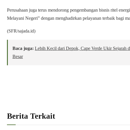
Perusahaan juga terus mendorong pengembangan bisnis ritel energi
Melayani Negeri” dengan menghadirkan pelayanan terbaik bagi ma
(SFR/sajada.id)
Baca juga:
Lebih Kecil dari Depok, Cape Verde Ukir Sejarah 
Besar
Berita Terkait