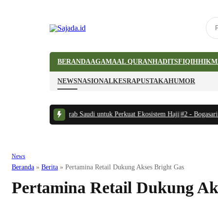
BERANDA
AGAMA
AL QURAN
HADITS
FIQIH
HIKM
NEWS
NASIONAL
KESRA
PUSTAKA
HUMOR
itraan Indonesia-Arab Saudi untuk Perkuat Ekosistem Haji
|
#2 -
Bogasari Su
News
Beranda
»
Berita
»
Pertamina Retail Dukung Akses Bright Gas
Pertamina Retail Dukung Ak