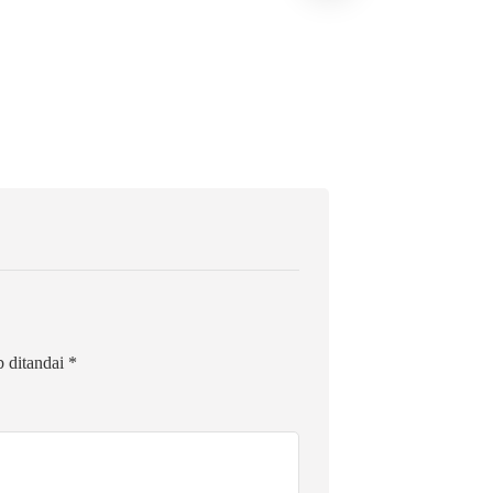
Bermutu Dikirim u
Literasi Anak Indo
1 Agustus 2026
b ditandai
*