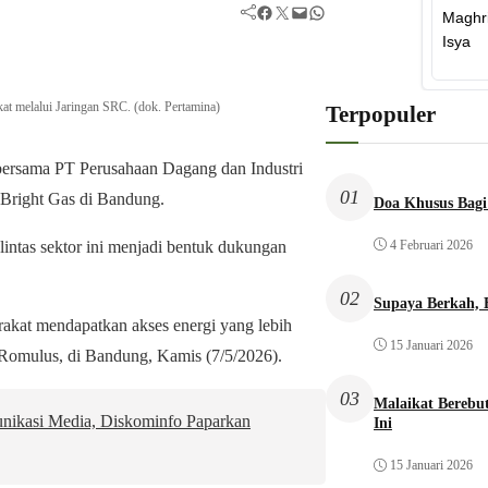
Facebook
Twitter
Mail
WhatsApp
at melalui Jaringan SRC. (dok. Pertamina)
Terpopuler
ersama PT Perusahaan Dagang dan Industri
01
Bright Gas di Bandung.
Doa Khusus Bagi
4 Februari 2026
intas sektor ini menjadi bentuk dukungan
02
Supaya Berkah,
akat mendapatkan akses energi yang lebih
15 Januari 2026
 Romulus, di Bandung, Kamis (7/5/2026).
03
Malaikat Bereb
ikasi Media, Diskominfo Paparkan
Ini
15 Januari 2026