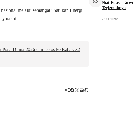
05
Niat Puasa Tarwi
Terjemahnya
 nasional melalui semangat “Satukan Energi
syarakat.
787 Dilihat
di Piala Dunia 2026 dan Lolos ke Babak 32
Facebook
Twitter
Mail
WhatsApp