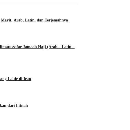
 Mayit, Arab, Latin, dan Terjemahnya
imatussafar Jamaah Haji (Arab – Latin –
ang Lahir di Iran
kan dari Fitnah