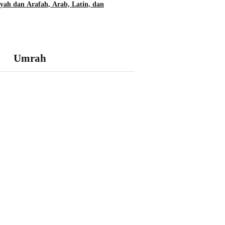
yah dan Arafah, Arab, Latin, dan
Umrah