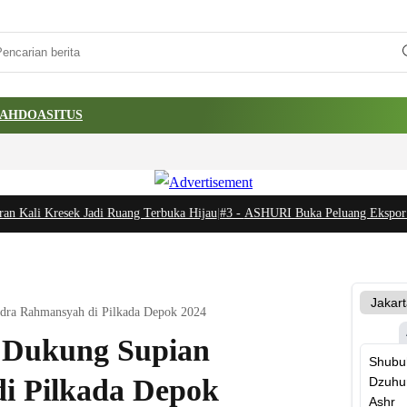
AH
DOA
SITUS
 Kali Kresek Jadi Ruang Terbuka Hijau
|
#3 -
ASHURI Buka Peluang Ekspor Pang
dra Rahmansyah di Pilkada Depok 2024
 Dukung Supian
i Pilkada Depok