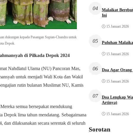
04
Malaikat Bereb
Ini
15 Januari 2026
an dukungan kepada Pasangan Supian-Chandra untuk
05
Puluhan Malaika
ota Depok.
15 Januari 2026
hmansyah di Pilkada Depok 2024
06
at Nahdlatul Ulama (NU) Pancoran Mas,
Doa Agar Orang 
ansyah untuk menjadi Wali Kota dan Wakil
15 Januari 2026
pengajian rutin bulanan Muslimat NU, Kamis
07
Doa Lengkap Wal
Artinya)
t. Mereka semua bersepakat mendukung
15 Januari 2026
ta Depok lima tahun mendatang. Sebagaimana
 dan dilaksanakan secara serentak di seluruh
Sorotan