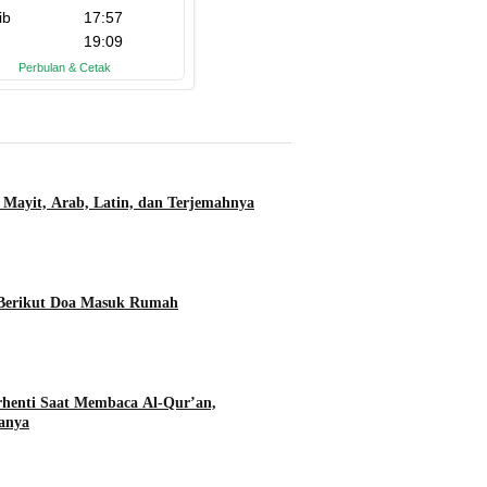
 Mayit, Arab, Latin, dan Terjemahnya
 Berikut Doa Masuk Rumah
rhenti Saat Membaca Al-Qur’an,
anya