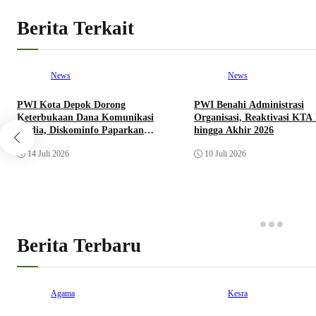
Berita Terkait
News
News
PWI Kota Depok Dorong
PWI Benahi Administrasi
Keterbukaan Dana Komunikasi
Organisasi, Reaktivasi KTA
Media, Diskominfo Paparkan
hingga Akhir 2026
Realisasi Anggaran
14 Juli 2026
10 Juli 2026
Berita Terbaru
Agama
Kesra