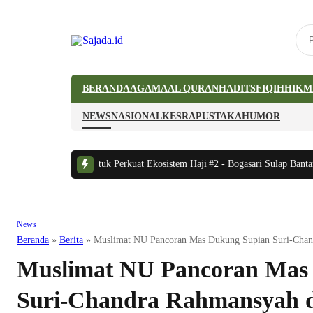
BERANDA
AGAMA
AL QURAN
HADITS
FIQIH
HIKM
NEWS
NASIONAL
KESRA
PUSTAKA
HUMOR
esia-Arab Saudi untuk Perkuat Ekosistem Haji
|
#2 -
Bogasari Sulap Bantaran
News
Beranda
»
Berita
»
Muslimat NU Pancoran Mas Dukung Supian Suri-Chan
Muslimat NU Pancoran Mas
Suri-Chandra Rahmansyah d