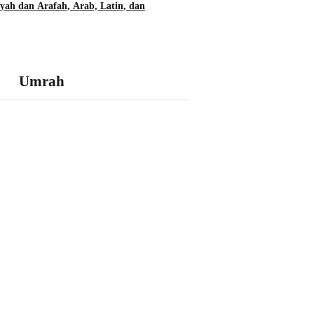
yah dan Arafah, Arab, Latin, dan
Umrah