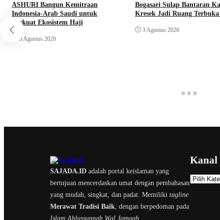
ASHURI Bangun Kemitraan
Bogasari Sulap Bantaran Ka
Indonesia-Arab Saudi untuk
Kresek Jadi Ruang Terbuka
Perkuat Ekosistem Haji
3 Agustus 2026
3 Agustus 2026
Kanal
SAJADA.ID
adalah portal keislaman yang
K
bertujuan mencerdaskan umat dengan pembahasan
a
yang mudah, singkat, dan padat. Memiliki
tagline
n
Merawat Tradisi Baik
, dengan berpedoman pada
a
Islam Ahlussunnah Wal Jamaah.
l