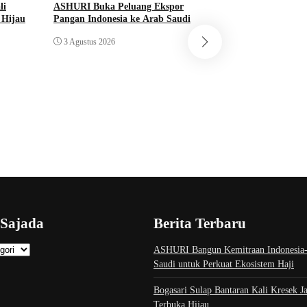
li
ASHURI Buka Peluang Ekspor
 Hijau
Pangan Indonesia ke Arab Saudi
Pustaka
3 Agustus 2026
Lebih dari 5,5 Jut
Bermutu Dikirim u
Literasi Anak Indo
1 Agustus 2026
 Sajada
Berita Terbaru
ASHURI Bangun Kemitraan Indonesia
Saudi untuk Perkuat Ekosistem Haji
Bogasari Sulap Bantaran Kali Kresek J
Terbuka Hijau