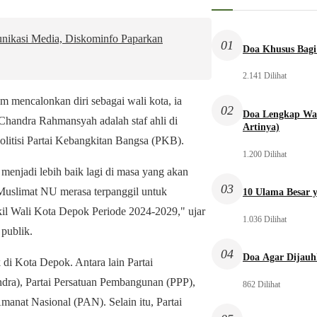
ikasi Media, Diskominfo Paparkan
01
Doa Khusus Bagi
2.141 Dilihat
um mencalonkan diri sebagai wali kota, ia
02
Doa Lengkap Wal
Chandra Rahmansyah adalah staf ahli di
Artinya)
litisi Partai Kebangkitan Bangsa (PKB).
1.200 Dilihat
enjadi lebih baik lagi di masa yang akan
03
 Muslimat NU merasa terpanggil untuk
10 Ulama Besar y
l Wali Kota Depok Periode 2024-2029," ujar
1.036 Dilihat
publik.
04
Doa Agar Dijauh
 di Kota Depok. Antara lain Partai
dra), Partai Persatuan Pembangunan (PPP),
862 Dilihat
manat Nasional (PAN). Selain itu, Partai