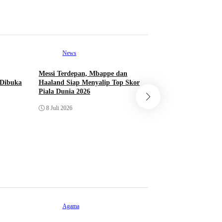
News
Messi Terdepan, Mbappe dan
News
 Dibuka
Haaland Siap Menyalip Top Skor
Piala Dunia 2026
Lebih Kecil dari D
8 Juli 2026
Ukir Sejarah di Pi
dan Lolos ke Babak
27 Juni 2026
Agama