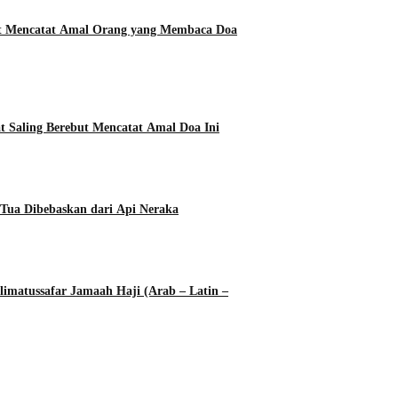
ut Mencatat Amal Orang yang Membaca Doa
t Saling Berebut Mencatat Amal Doa Ini
Tua Dibebaskan dari Api Neraka
imatussafar Jamaah Haji (Arab – Latin –