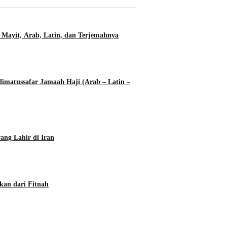
 Mayit, Arab, Latin, dan Terjemahnya
imatussafar Jamaah Haji (Arab – Latin –
ang Lahir di Iran
kan dari Fitnah