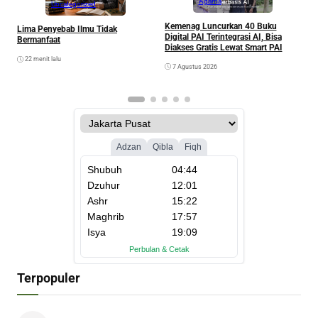
Agama
Uncategorized
Kemenag Luncurkan 40 Buku
Lima Penyebab Ilmu Tidak
B
Digital PAI Terintegrasi AI, Bisa
Bermanfaat
S
Diakses Gratis Lewat Smart PAI
B
22 menit lalu
7 Agustus 2026
Terpopuler