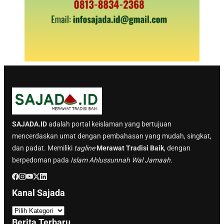
SAJADA.ID
adalah portal keislaman yang bertujuan
mencerdaskan umat dengan pembahasan yang mudah, singkat,
dan padat. Memiliki
tagline
Merawat Tradisi Baik
, dengan
berpedoman pada
Islam Ahlussunnah Wal Jamaah.
Kanal Sajada
K
a
Berita Terbaru