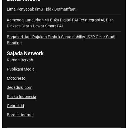
n
a
Lima Penyebab Ilmu Tidak Bermanfaat
l
Kemenag Luncurkan 40 Buku Digital PAI Terintegrasi AI, Bisa
S
Diakses Gratis Lewat Smart PAI
a
j
Bogasari Jadi Rujukan Praktik Sustainability, IS2P Gelar Studi
Banding
a
d
Sajada Network
a
Rumah Berkah
Publikasi Media
Motoresto
Jedadulu.com
Ruzka Indonesia
Gebrak.id
Border Journal