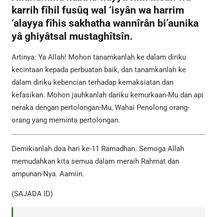
karrih fîhil fusûq wal ‘isyân wa harrim
‘alayya fîhis sakhatha wannîrân bi’aunika
yâ ghiyâtsal mustaghîtsîn.
Artinya: Ya Allah! Mohon tanamkanlah ke dalam diriku
kecintaan kepada perbuatan baik, dan tanamkanlah ke
dalam diriku kebencian terhadap kemaksiatan dan
kefasikan. Mohon jauhkanlah dariku kemurkaan-Mu dan api
neraka dengan pertolongan-Mu, Wahai Penolong orang-
orang yang meminta pertolongan.
Demikianlah doa hari ke-11 Ramadhan. Semoga Allah
memudahkan kita semua dalam meraih Rahmat dan
ampunan-Nya. Aamiin.
(SAJADA ID)