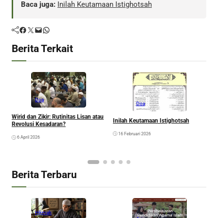
Baca juga:
Inilah Keutamaan Istighotsah
Facebook
Twitter
Mail
WhatsApp
Berita Terkait
Doa
Doa
D
Wirid dan Zikir: Rutinitas Lisan atau
d
Inilah Keutamaan Istighotsah
Revolusi Kesadaran?
16 Februari 2026
6 April 2026
Berita Terbaru
Hikmah