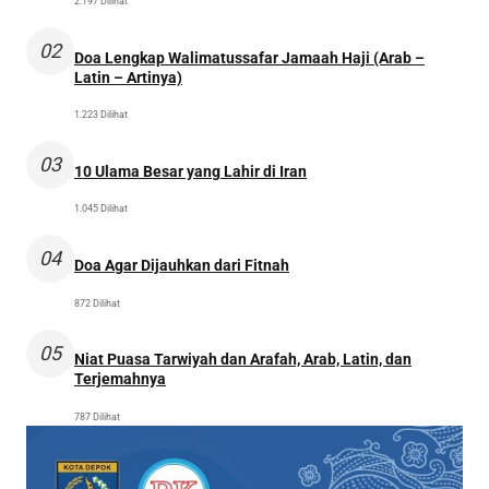
2.197 Dilihat
02
Doa Lengkap Walimatussafar Jamaah Haji (Arab –
Latin – Artinya)
1.223 Dilihat
03
10 Ulama Besar yang Lahir di Iran
1.045 Dilihat
04
Doa Agar Dijauhkan dari Fitnah
872 Dilihat
05
Niat Puasa Tarwiyah dan Arafah, Arab, Latin, dan
Terjemahnya
787 Dilihat