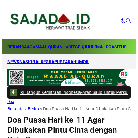
BERANDA
AGAMA
AL QURAN
HADITS
FIQIH
HIKMAH
DOA
SITUS
NEWS
NASIONAL
KESRA
PUSTAKA
HUMOR
Bangun Kemitraan Indonesia-Arab Saudi untuk Perkuat Ekosistem Haji
|
Doa
Beranda
»
Berita
»
Doa Puasa Hari ke-11 Agar Dibukakan Pintu Cint
Doa Puasa Hari ke-11 Agar
Dibukakan Pintu Cinta dengan