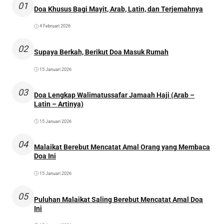
01
Doa Khusus Bagi Mayit, Arab, Latin, dan Terjemahnya
4 Februari 2026
02
Supaya Berkah, Berikut Doa Masuk Rumah
15 Januari 2026
03
Doa Lengkap Walimatussafar Jamaah Haji (Arab –
Latin – Artinya)
15 Januari 2026
04
Malaikat Berebut Mencatat Amal Orang yang Membaca
Doa Ini
15 Januari 2026
05
Puluhan Malaikat Saling Berebut Mencatat Amal Doa
Ini