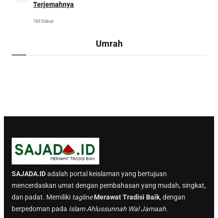
Terjemahnya
789 Dilihat
Umrah
SAJADA.ID
adalah portal keislaman yang bertujuan
mencerdaskan umat dengan pembahasan yang mudah, singkat,
dan padat. Memiliki
tagline
Merawat Tradisi Baik
, dengan
berpedoman pada
Islam Ahlussunnah Wal Jamaah.