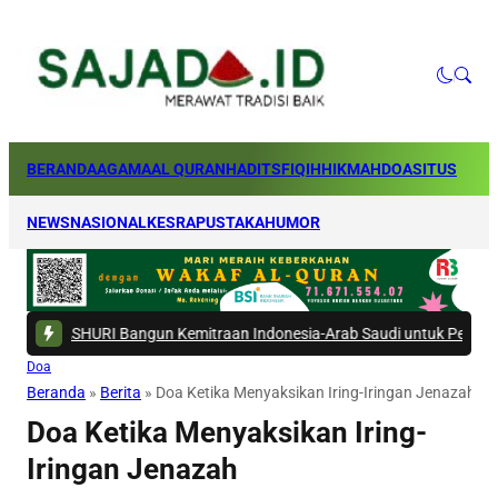
BERANDA
AGAMA
AL QURAN
HADITS
FIQIH
HIKMAH
DOA
SITUS
NEWS
NASIONAL
KESRA
PUSTAKA
HUMOR
 -
ASHURI Bangun Kemitraan Indonesia-Arab Saudi untuk Perkuat Ekosis
Doa
Beranda
»
Berita
»
Doa Ketika Menyaksikan Iring-Iringan Jenazah
Doa Ketika Menyaksikan Iring-
Iringan Jenazah