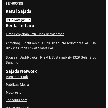
Kanal Sajada
K
a
Berita Terbaru
n
a
Lima Penyebab Ilmu Tidak Bermanfaat
l
Kemenag Luncurkan 40 Buku Digital PAI Terintegrasi AI, Bisa
S
Diakses Gratis Lewat Smart PAI
a
j
Bogasari Jadi Rujukan Praktik Sustainability, IS2P Gelar Studi
Banding
a
d
Sajada Network
a
Rumah Berkah
Publikasi Media
Motoresto
Jedadulu.com
Ruzka Indonesia