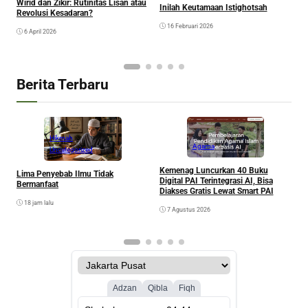
Wirid dan Zikir: Rutinitas Lisan atau
d
Inilah Keutamaan Istighotsah
Revolusi Kesadaran?
16 Februari 2026
6 April 2026
Berita Terbaru
Hikmah
Agama
Uncategorized
Kemenag Luncurkan 40 Buku
Lima Penyebab Ilmu Tidak
B
Digital PAI Terintegrasi AI, Bisa
Bermanfaat
S
Diakses Gratis Lewat Smart PAI
B
18 jam lalu
7 Agustus 2026