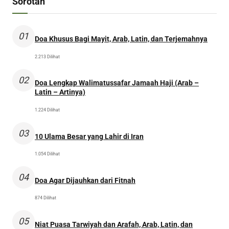
Sorotan
01
Doa Khusus Bagi Mayit, Arab, Latin, dan Terjemahnya
2.213 Dilihat
02
Doa Lengkap Walimatussafar Jamaah Haji (Arab –
Latin – Artinya)
1.224 Dilihat
03
10 Ulama Besar yang Lahir di Iran
1.054 Dilihat
04
Doa Agar Dijauhkan dari Fitnah
874 Dilihat
05
Niat Puasa Tarwiyah dan Arafah, Arab, Latin, dan