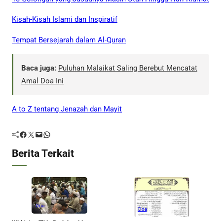
Kisah-Kisah Islami dan Inspiratif
Tempat Bersejarah dalam Al-Quran
Baca juga:
Puluhan Malaikat Saling Berebut Mencatat
Amal Doa Ini
A to Z tentang Jenazah dan Mayit
Facebook
Twitter
Mail
WhatsApp
Berita Terkait
Doa
Doa
D