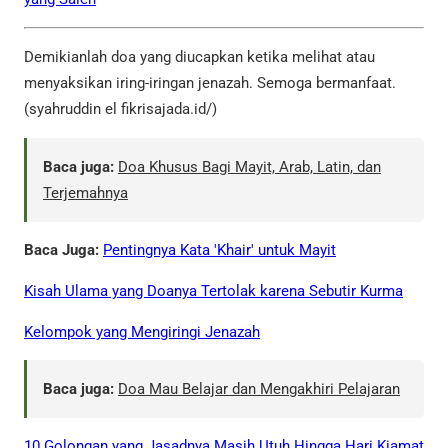
Demikianlah doa yang diucapkan ketika melihat atau
menyaksikan iring-iringan jenazah. Semoga bermanfaat.
(syahruddin el fikrisajada.id/)
Baca juga:
Doa Khusus Bagi Mayit, Arab, Latin, dan
Terjemahnya
Baca Juga:
Pentingnya Kata 'Khair' untuk Mayit
Kisah Ulama yang Doanya Tertolak karena Sebutir Kurma
Kelompok yang Mengiringi Jenazah
Baca juga:
Doa Mau Belajar dan Mengakhiri Pelajaran
10 Golongan yang Jasadnya Masih Utuh Hingga Hari Kiamat