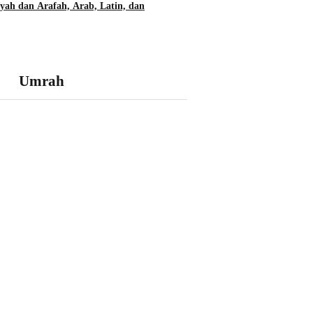
yah dan Arafah, Arab, Latin, dan
Umrah