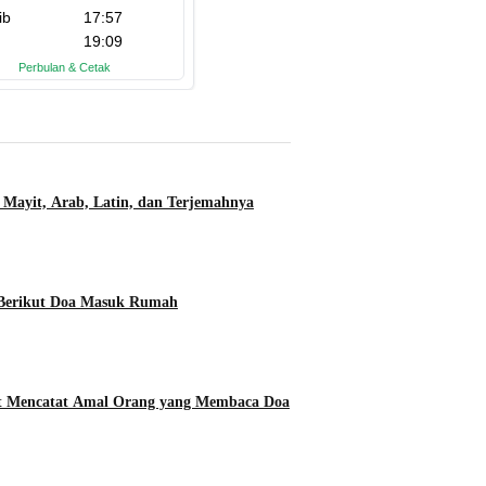
 Mayit, Arab, Latin, dan Terjemahnya
 Berikut Doa Masuk Rumah
ut Mencatat Amal Orang yang Membaca Doa