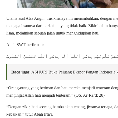
Ulama asal Atas Angin, Tasikmalaya ini menambahkan, dengan m
menjaga lisannya dari perkataan yang tidak baik. Zikir bukan hany
lisan, melainkan sebuah jalan untuk menghidupkan hati.
Allah SWT berfirman:
َئِنُّ قُلُوبُهُم بِذِكْرِ ٱللَّهِ ۗ أَلَا بِذِكْرِ ٱللَّهِ تَطْمَئِنُّ ٱلْقُلُوبُ
Baca juga:
ASHURI Buka Peluang Ekspor Pangan Indonesia k
“Orang-orang yang beriman dan hati mereka menjadi tenteram den
mengingat Allah hati menjadi tenteram.” (QS. Ar-Ra’d: 28).
“Dengan zikir, hati seorang hamba akan tenang, jiwanya terjaga, d
kebaikan,” tutur Abah Irfa’i.