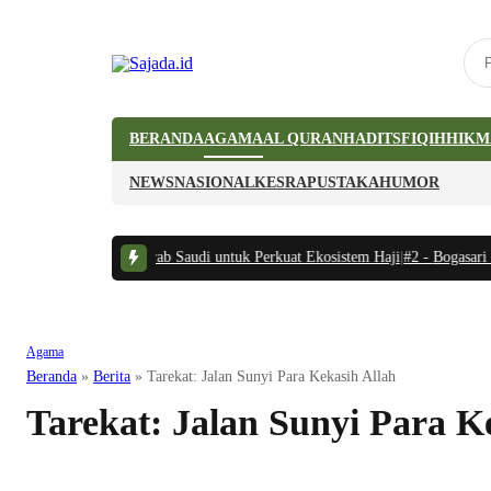
BERANDA
AGAMA
AL QURAN
HADITS
FIQIH
HIKM
NEWS
NASIONAL
KESRA
PUSTAKA
HUMOR
raan Indonesia-Arab Saudi untuk Perkuat Ekosistem Haji
|
#2 -
Bogasari Sul
Agama
Beranda
»
Berita
»
Tarekat: Jalan Sunyi Para Kekasih Allah
Tarekat: Jalan Sunyi Para K