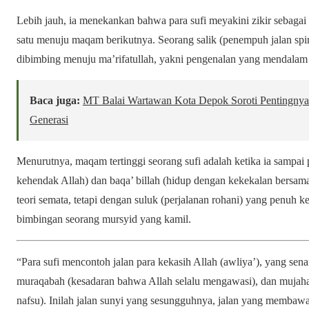
Lebih jauh, ia menekankan bahwa para sufi meyakini zikir sebagai
satu menuju maqam berikutnya. Seorang salik (penempuh jalan spiri
dibimbing menuju ma’rifatullah, yakni pengenalan yang mendala
Baca juga:
MT Balai Wartawan Kota Depok Soroti Pentingnya
Generasi
Menurutnya, maqam tertinggi seorang sufi adalah ketika ia sampai p
kehendak Allah) dan baqa’ billah (hidup dengan kekekalan bersama 
teori semata, tetapi dengan suluk (perjalanan rohani) yang penuh k
bimbingan seorang mursyid yang kamil.
“Para sufi mencontoh jalan para kekasih Allah (awliya’), yang sena
muraqabah (kesadaran bahwa Allah selalu mengawasi), dan muja
nafsu). Inilah jalan sunyi yang sesungguhnya, jalan yang memba