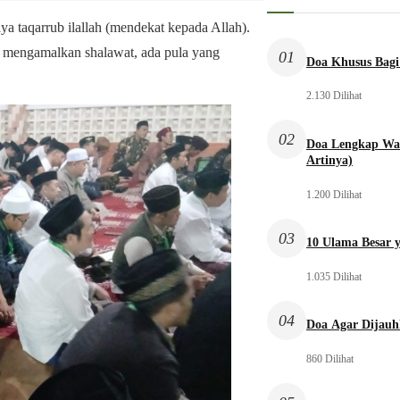
a taqarrub ilallah (mendekat kepada Allah).
ng mengamalkan shalawat, ada pula yang
01
Doa Khusus Bagi
2.130 Dilihat
02
Doa Lengkap Wal
Artinya)
1.200 Dilihat
03
10 Ulama Besar y
1.035 Dilihat
04
Doa Agar Dijauh
860 Dilihat