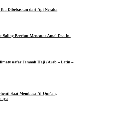
Tua Dibebaskan dari Api Neraka
t Saling Berebut Mencatat Amal Doa Ini
imatussafar Jamaah Haji (Arab – Latin –
rhenti Saat Membaca Al-Qur’an,
anya