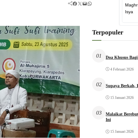
Facebook
Twitter
Mail
WhatsApp
Terpopuler
01
Doa Khusus Bagi
4 Februari 2026
02
Supaya Berkah,
15 Januari 2026
03
Malaikat Bereb
Ini
15 Januari 2026