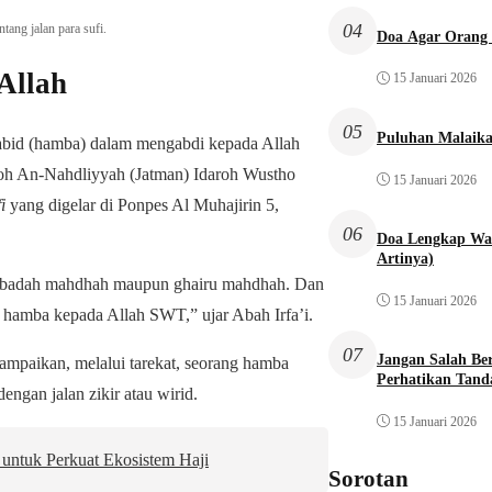
04
tang jalan para sufi.
Doa Agar Orang 
Allah
15 Januari 2026
05
Puluhan Malaika
 abid (hamba) dalam mengabdi kepada Allah
qoh An-Nahdliyyah (Jatman) Idaroh Wustho
15 Januari 2026
i
yang digelar di Ponpes Al Muhajirin 5,
06
Doa Lengkap Wal
Artinya)
ui ibadah mahdhah maupun ghairu mahdhah. Dan
15 Januari 2026
g hamba kepada Allah SWT,” ujar Abah Irfa’i.
07
Jangan Salah Be
ampaikan, melalui tarekat, seorang hamba
Perhatikan Tand
ngan jalan zikir atau wirid.
15 Januari 2026
ntuk Perkuat Ekosistem Haji
Sorotan