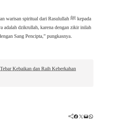
san spiritual dari Rasulullah ﷺ kepada
a adalah dzikrullah, karena dengan zikir inilah
dengan Sang Pencipta,” pungkasnya.
Tebar Kebaikan dan Raih Keberkahan
Facebook
Twitter
Mail
WhatsApp