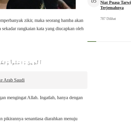
05
Niat Puasa Tarwi
Terjemahnya
787 Dilihat
emperbanyak zikir, maka seorang hamba akan
a sekadar rangkaian kata yang diucapkan oleh
ٱلَّذِينَ ءَامَنُوا۟ وَتَطْم
e Arab Saudi
gan mengingat Allah. Ingatlah, hanya dengan
an pikirannya senantiasa diarahkan menuju