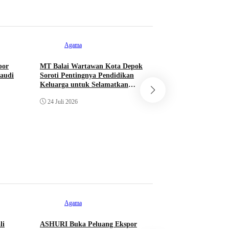
Agama
por
MT Balai Wartawan Kota Depok
Agama
Saudi
Soroti Pentingnya Pendidikan
Keluarga untuk Selamatkan
Generasi
Santunan Yatim d
24 Juli 2026
NU Cipayung, Teba
Raih Keberkahan
13 Juli 2026
Agama
li
ASHURI Buka Peluang Ekspor