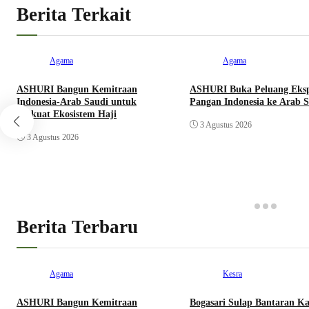
Berita Terkait
Agama
Agama
ASHURI Bangun Kemitraan
ASHURI Buka Peluang Eks
Indonesia-Arab Saudi untuk
Pangan Indonesia ke Arab 
Perkuat Ekosistem Haji
3 Agustus 2026
3 Agustus 2026
Berita Terbaru
Agama
Kesra
ASHURI Bangun Kemitraan
Bogasari Sulap Bantaran Ka