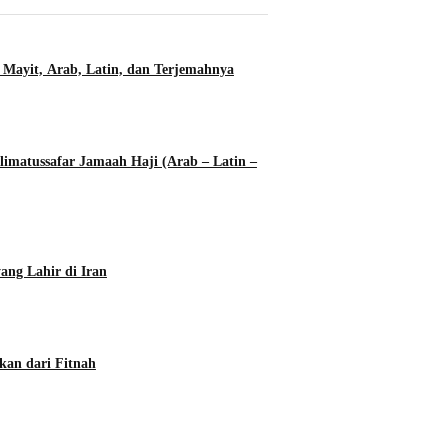
 Mayit, Arab, Latin, dan Terjemahnya
imatussafar Jamaah Haji (Arab – Latin –
ang Lahir di Iran
kan dari Fitnah