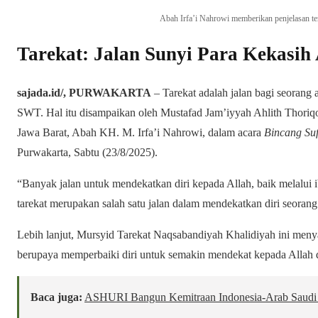
Abah Irfa’i Nahrowi memberikan penjelasan ten
Tarekat: Jalan Sunyi Para Kekasih 
sajada.id/, PURWAKARTA
– Tarekat adalah jalan bagi seorang
SWT. Hal itu disampaikan oleh Mustafad Jam’iyyah Ahlith Thori
Jawa Barat, Abah KH. M. Irfa’i Nahrowi, dalam acara
Bincang Suf
Purwakarta, Sabtu (23/8/2025).
“Banyak jalan untuk mendekatkan diri kepada Allah, baik melal
tarekat merupakan salah satu jalan dalam mendekatkan diri seoran
Lebih lanjut, Mursyid Tarekat Naqsabandiyah Khalidiyah ini meny
berupaya memperbaiki diri untuk semakin mendekat kepada Allah de
Baca juga:
ASHURI Bangun Kemitraan Indonesia-Arab Saudi u