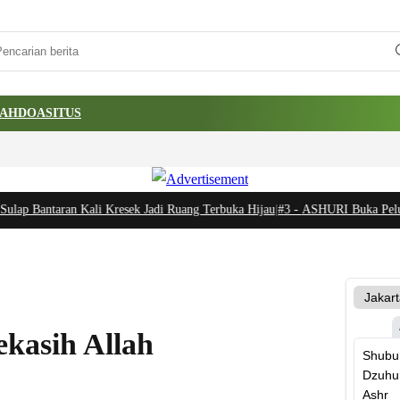
AH
DOA
SITUS
ap Bantaran Kali Kresek Jadi Ruang Terbuka Hijau
|
#3 -
ASHURI Buka Peluang 
ekasih Allah