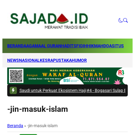
BERANDA
AGAMA
AL QURAN
HADITS
FIQIH
HIKMAH
DOA
SITUS
NEWS
NASIONAL
KESRA
PUSTAKA
HUMOR
 Saudi untuk Perkuat Ekosistem Haji
|
#4 -
Bogasari Sulap Bantaran Kali
-jin-masuk-islam
Beranda
»
-jin-masuk-islam