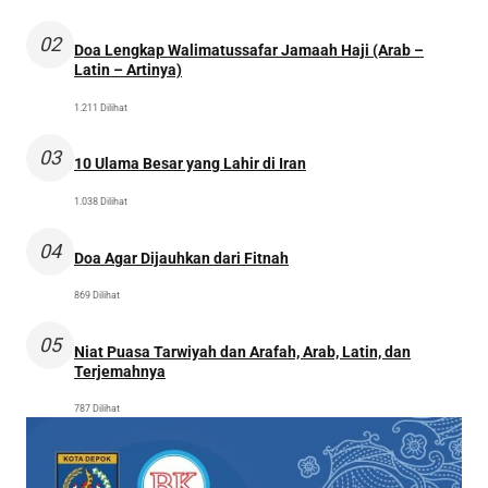
02
Doa Lengkap Walimatussafar Jamaah Haji (Arab –
Latin – Artinya)
1.211 Dilihat
03
10 Ulama Besar yang Lahir di Iran
1.038 Dilihat
04
Doa Agar Dijauhkan dari Fitnah
869 Dilihat
05
Niat Puasa Tarwiyah dan Arafah, Arab, Latin, dan
Terjemahnya
787 Dilihat