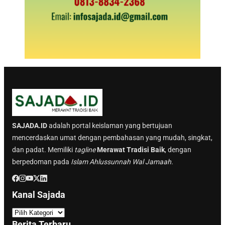
SAJADA.ID
adalah portal keislaman yang bertujuan
mencerdaskan umat dengan pembahasan yang mudah, singkat,
dan padat. Memiliki
tagline
Merawat Tradisi Baik
, dengan
berpedoman pada
Islam Ahlussunnah Wal Jamaah.
Kanal Sajada
K
a
Berita Terbaru