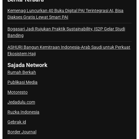
n
a
Kemenag Luncurkan 40 Buku Digital PAI Terintegrasi AI, Bisa
Diakses Gratis Lewat Smart PAI
l
S
Bogasari Jadi Rujukan Praktik Sustainability, IS2P Gelar Studi
a
Banding
j
ASHURI Bangun Kemitraan Indonesia-Arab Saudi untuk Perkuat
a
Ekosistem Haji
d
a
Sajada Network
Rumah Berkah
Publikasi Media
Motoresto
Jedadulu.com
Ruzka Indonesia
Gebrak.id
Border Journal