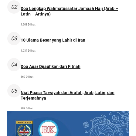
02
Doa Lengkap Walimatussafar Jamaah Haji (Arab –
Latin – Artinya)
1.203 Dilihat
03
10 Ulama Besar yang Lahir di Iran
1.037 Dilihat
04
Doa Agar Dijauhkan dari Fitnah
869 Dilihat
05
Niat Puasa Tarwiyah dan Arafah, Arab, Latin, dan
Terjemahnya
787 Dilihat