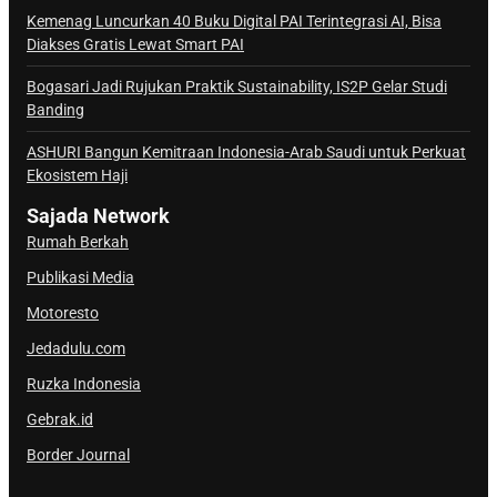
a
Kemenag Luncurkan 40 Buku Digital PAI Terintegrasi AI, Bisa
Diakses Gratis Lewat Smart PAI
l
S
Bogasari Jadi Rujukan Praktik Sustainability, IS2P Gelar Studi
a
Banding
j
ASHURI Bangun Kemitraan Indonesia-Arab Saudi untuk Perkuat
a
Ekosistem Haji
d
a
Sajada Network
Rumah Berkah
Publikasi Media
Motoresto
Jedadulu.com
Ruzka Indonesia
Gebrak.id
Border Journal