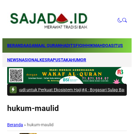
BERANDA
AGAMA
AL QURAN
HADITS
FIQIH
HIKMAH
DOA
SITUS
NEWS
NASIONAL
KESRA
PUSTAKA
HUMOR
i untuk Perkuat Ekosistem Haji
|
#4 -
Bogasari Sulap Bantaran Kali Kres
hukum-maulid
Beranda
»
hukum-maulid