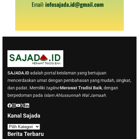
SAJADA.ID
adalah portal keislaman yang bertujuan
mencerdaskan umat dengan pembahasan yang mudah, singkat,
dan padat. Memiliki
tagline
Merawat Tradisi Baik
, dengan
berpedoman pada
Islam Ahlussunnah Wal Jamaah.
Kanal Sajada
K
a
Berita Terbaru
n