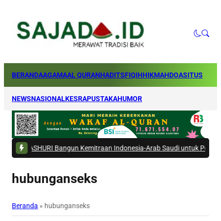
BERANDA
AGAMA
AL QURAN
HADITS
FIQIH
HIKMAH
DOA
SITUS
NEWS
NASIONAL
KESRA
PUSTAKA
HUMOR
SHURI Bangun Kemitraan Indonesia-Arab Saudi untuk Perkuat Ekosistem
hubunganseks
Beranda
»
hubunganseks