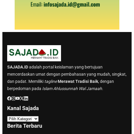
SAJADA.ID
adalah portal keislaman yang bertujuan
mencerdaskan umat dengan pembahasan yang mudah, singkat,
dan padat. Memiliki
tagline
Merawat Tradisi Baik
, dengan
berpedoman pada
Islam Ahlussunnah Wal Jamaah.
Kanal Sajada
K
a
Berita Terbaru
n