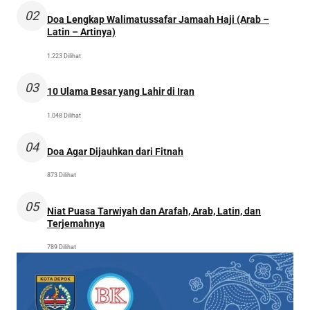
02
Doa Lengkap Walimatussafar Jamaah Haji (Arab –
Latin – Artinya)
1.223 Dilihat
03
10 Ulama Besar yang Lahir di Iran
1.048 Dilihat
04
Doa Agar Dijauhkan dari Fitnah
873 Dilihat
05
Niat Puasa Tarwiyah dan Arafah, Arab, Latin, dan
Terjemahnya
789 Dilihat