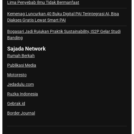
a
Lima Penyebab Ilmu Tidak Bermanfaat
l
Kemenag Luncurkan 40 Buku Digital PAI Terintegrasi AI, Bisa
S
Diakses Gratis Lewat Smart PAI
a
j
Bogasari Jadi Rujukan Praktik Sustainability, IS2P Gelar Studi
Banding
a
d
Sajada Network
a
Rumah Berkah
Publikasi Media
Motoresto
Jedadulu.com
Ruzka Indonesia
Gebrak.id
Border Journal