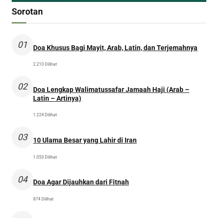
Sorotan
01
Doa Khusus Bagi Mayit, Arab, Latin, dan Terjemahnya
2.210 Dilihat
02
Doa Lengkap Walimatussafar Jamaah Haji (Arab –
Latin – Artinya)
1.224 Dilihat
03
10 Ulama Besar yang Lahir di Iran
1.053 Dilihat
04
Doa Agar Dijauhkan dari Fitnah
874 Dilihat