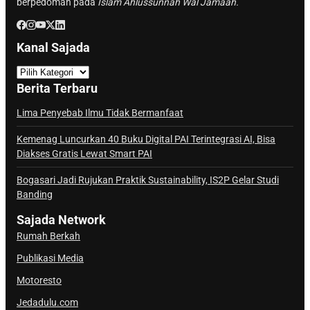
berpedoman pada
Islam Ahlussunnah Wal Jamaah.
Kanal Sajada
K
a
Berita Terbaru
n
a
Lima Penyebab Ilmu Tidak Bermanfaat
l
Kemenag Luncurkan 40 Buku Digital PAI Terintegrasi AI, Bisa
S
Diakses Gratis Lewat Smart PAI
a
j
Bogasari Jadi Rujukan Praktik Sustainability, IS2P Gelar Studi
Banding
a
d
Sajada Network
a
Rumah Berkah
Publikasi Media
Motoresto
Jedadulu.com