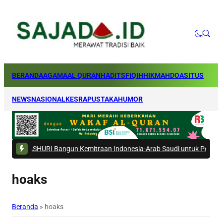
BERANDA
AGAMA
AL QURAN
HADITS
FIQIH
HIKMAH
DOA
SITUS
NEWS
NASIONAL
KESRA
PUSTAKA
HUMOR
HURI Bangun Kemitraan Indonesia-Arab Saudi untuk Perkuat Ekosistem 
hoaks
Beranda
»
hoaks