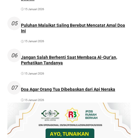
15 Januari 2026
05
Puluhan Malaikat Saling Berebut Mencatat Amal Doa
Ini
15 Januari 2026
06
Jangan Salah Berhenti Saat Membaca Al-Qur’an,
Perhatikan Tandanya
15 Januari 2026
07
Doa Agar Orang Tua Dibebaskan dari Api Neraka
15 Januari 2026