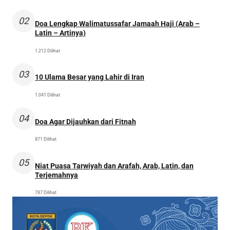
02
Doa Lengkap Walimatussafar Jamaah Haji (Arab –
Latin – Artinya)
1.212 Dilihat
03
10 Ulama Besar yang Lahir di Iran
1.041 Dilihat
04
Doa Agar Dijauhkan dari Fitnah
871 Dilihat
05
Niat Puasa Tarwiyah dan Arafah, Arab, Latin, dan
Terjemahnya
787 Dilihat