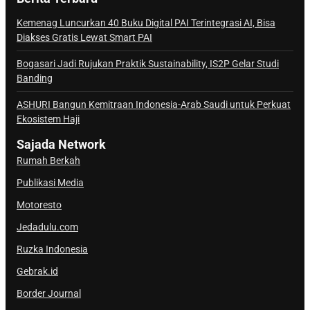
n
a
Kemenag Luncurkan 40 Buku Digital PAI Terintegrasi AI, Bisa
Diakses Gratis Lewat Smart PAI
l
S
Bogasari Jadi Rujukan Praktik Sustainability, IS2P Gelar Studi
a
Banding
j
ASHURI Bangun Kemitraan Indonesia-Arab Saudi untuk Perkuat
a
Ekosistem Haji
d
a
Sajada Network
Rumah Berkah
Publikasi Media
Motoresto
Jedadulu.com
Ruzka Indonesia
Gebrak.id
Border Journal