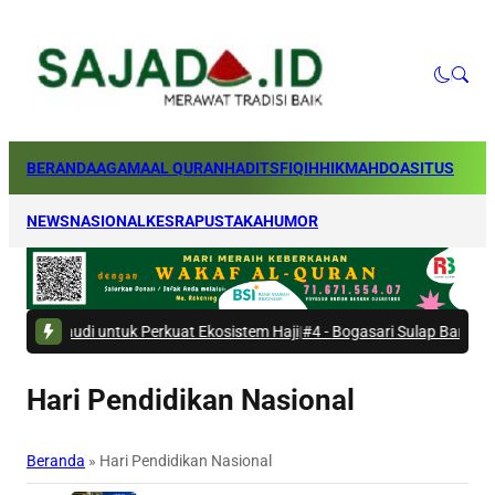
BERANDA
AGAMA
AL QURAN
HADITS
FIQIH
HIKMAH
DOA
SITUS
NEWS
NASIONAL
KESRA
PUSTAKA
HUMOR
di untuk Perkuat Ekosistem Haji
|
#4 -
Bogasari Sulap Bantaran Kali Kres
Hari Pendidikan Nasional
Beranda
»
Hari Pendidikan Nasional