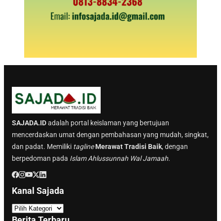
SAJADA.ID
adalah portal keislaman yang bertujuan
mencerdaskan umat dengan pembahasan yang mudah, singkat,
dan padat. Memiliki
tagline
Merawat Tradisi Baik
, dengan
berpedoman pada
Islam Ahlussunnah Wal Jamaah.
Kanal Sajada
K
a
Berita Terbaru