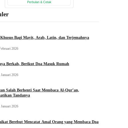
ler
Khusus Bagi Mayit, Arab, Latin, dan Terjemahnya
Februari 2026
aya Berkah, Berikut Doa Masuk Rumah
 Januari 2026
an Salah Berhenti Saat Membaca Al-Qur’an,
hatikan Tandanya
 Januari 2026
aikat Berebut Mencatat Amal Orang yang Membaca Doa