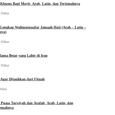
Khusus Bagi Mayit, Arab, Latin, dan Terjemahnya
 Dilihat
Lengkap Walimatussafar Jamaah Haji (Arab – Latin –
nya)
 Dilihat
lama Besar yang Lahir di Iran
 Dilihat
Agar Dijauhkan dari Fitnah
ilihat
 Puasa Tarwiyah dan Arafah, Arab, Latin, dan
jemahnya