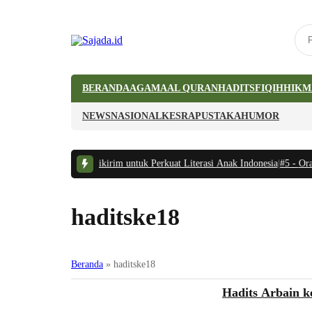
BERANDA
AGAMA
AL QURAN
HADITS
FIQIH
HIKM
NEWS
NASIONAL
KESRA
PUSTAKA
HUMOR
acaan Bermutu Dikirim untuk Perkuat Literasi Anak Indonesia
|
#5 -
Orang Tua 
haditske18
Beranda
»
haditske18
Hadits
Hadits Arbain k