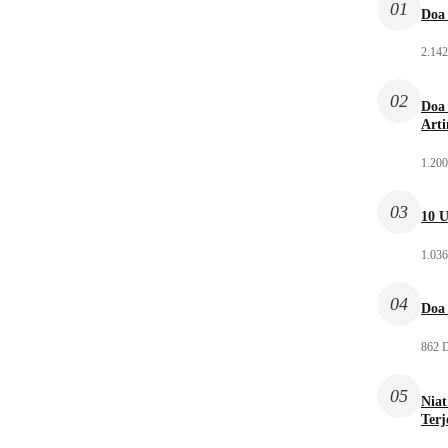
01
Doa 
2.142
02
Doa 
Arti
1.200
03
10 U
1.036
04
Doa 
862 D
05
Niat
Ter