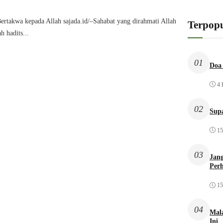
Bertakwa kepada Allah sajada.id/–Sahabat yang dirahmati Allah
Terpopu
h hadits...
01
Doa 
4 
02
Sup
15
03
Jang
Per
15
04
Mal
Ini