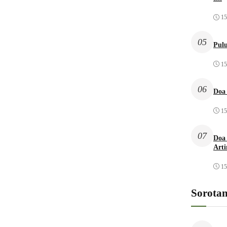
15
05
Pulu
15
06
Doa
15
07
Doa 
Arti
15
Sorota