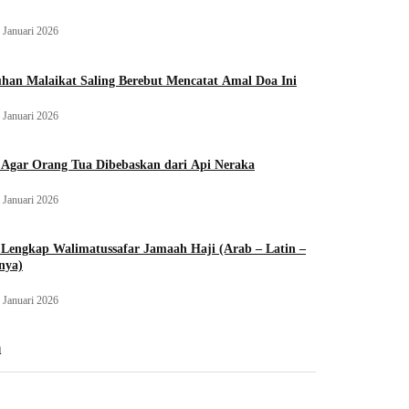
 Januari 2026
han Malaikat Saling Berebut Mencatat Amal Doa Ini
 Januari 2026
 Agar Orang Tua Dibebaskan dari Api Neraka
 Januari 2026
Lengkap Walimatussafar Jamaah Haji (Arab – Latin –
nya)
 Januari 2026
n