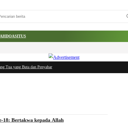
AH
DOA
SITUS
yang Buta dan Penyabar
e-18: Bertakwa kepada Allah